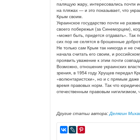
палящую жару, интересовались почти и
на пляжах — и это показывает, что укра
Крым своим.
Украинское государство почти не разв
своего побережья (за Синеморцем), ко
«может быть, придется отдавать». Так 
сих пор не селятся в брошенные доброт
Не только сам Крым так никогда и не с
начала считать его своим, и российском
проявить уважение к этим почти совпа
Возможно, отношение украинских власте
зрения, в 1954 году Хрущев передал Кры
«волюнтаристски», но и с прямым даже
время правовых норм. Так что юридичес
отечественным правовым нигилизмом, чт
Другие статьи автора:
Делягин Миха