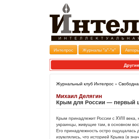
Интелрос
Журналы "а"-"я"
Авторы
Другие
Журнальный клуб Интелрос
»
Свободна
Михаил Делягин
Крым для России — первый 
Крым принадлежит России с XVIII века,
украинцы, живущие там, в основном вос
Его принадлежность остро ощущалась д
изумлялись, что историей Крыма (в знач