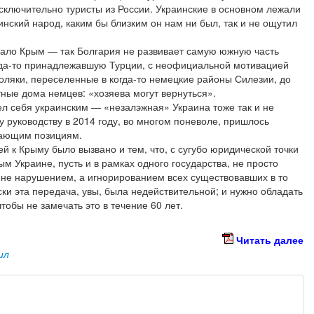
сключительно туристы из России. Украинские в основном лежали
инский народ, каким бы близким он нам ни был, так и не ощутил
ивало Крым — так Болгария не развивает самую южную часть
гда-то принадлежавшую Турции, с неофициальной мотивацией
поляки, переселенные в когда-то немецкие районы Силезии, до
ные дома немцев: «хозяева могут вернуться».
чел себя украинским — «незалэжная» Украина тоже так и не
у руководству в 2014 году, во многом поневоле, пришлось
дающим позициям.
й к Крыму было вызвано и тем, что, с сугубо юридической точки
м Украине, пусть и в рамках одного государства, не просто
 не нарушением, а игнорированием всех существовавших в то
ки эта передача, увы, была недействительной; и нужно обладать
обы не замечать это в течение 60 лет.
Читать далее
ил