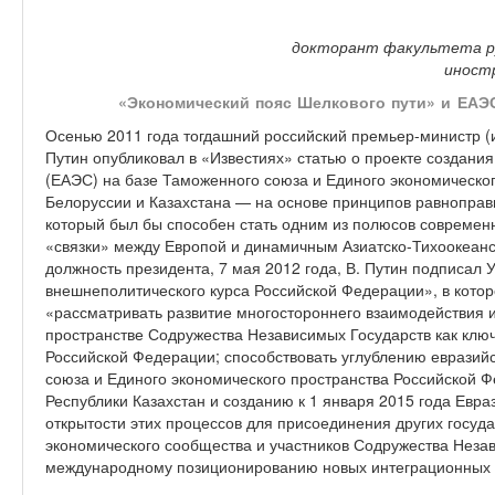
докторант факультета ру
иност
«Экономический пояс Шелкового пути» и ЕАЭ
Осенью 2011 года тогдашний российский премьер-министр 
Путин опубликовал в «Известиях» статью о проекте создани
(ЕАЭС) на базе Таможенного союза и Единого экономическог
Белоруссии и Казахстана — на основе принципов равноправи
который был бы способен стать одним из полюсов современ
«связки» между Европой и динамичным Азиатско-Тихоокеанск
должность президента, 7 мая 2012 года, В. Путин подписал 
внешнеполитического курса Российской Федерации», в кото
«рассматривать развитие многостороннего взаимодействия 
пространстве Содружества Независимых Государств как клю
Российской Федерации; способствовать углублению евразий
союза и Единого экономического пространства Российской Ф
Республики Казахстан и созданию к 1 января 2015 года Евра
открытости этих процессов для присоединения других госуда
экономического сообщества и участников Содружества Незав
международному позиционированию новых интеграционных с