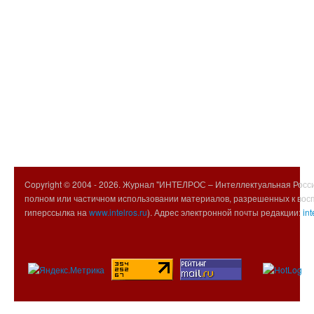
Copyright © 2004 -
2026. Журнал "ИНТЕЛРОС – Интеллектуальная Росси
полном или частичном использовании материалов, разрешенных к вос
гиперссылка на
www.intelros.ru
). Адрес электронной почты редакции:
int