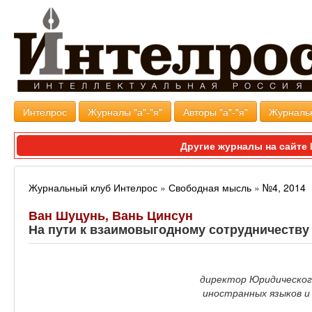
Интелрос
Журналы "а"-"я"
Авторы "а"-"я"
Журналь
Другие журналы на сайт
Журнальный клуб Интелрос
»
Свободная мысль
»
№4, 2014
Ван Шуцунь, Вань Цинсун
На пути к взаимовыгодному сотрудничеству
директор Юридическог
иностранных языков и