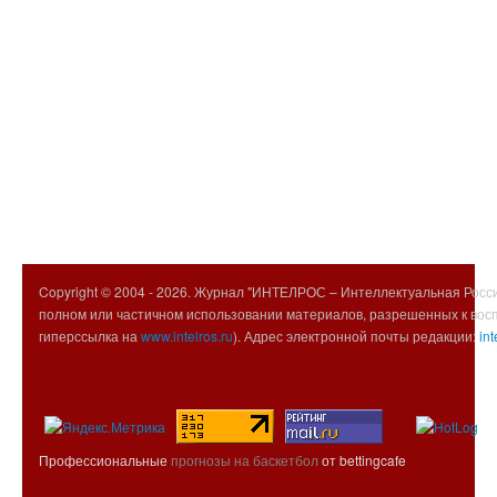
Copyright © 2004 -
2026. Журнал "ИНТЕЛРОС – Интеллектуальная Росси
полном или частичном использовании материалов, разрешенных к вос
гиперссылка на
www.intelros.ru
). Адрес электронной почты редакции:
int
Профессиональные
прогнозы на баскетбол
от bettingcafe