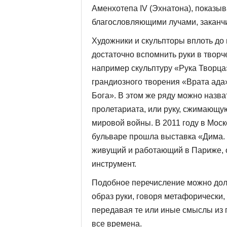
Аменхотепа IV (Эхнатона), показыв
благословляющими лучами, заканчи
Художники и скульпторы вплоть до 
достаточно вспомнить руки в творч
например скульптуру «Рука Творца»
грандиозного творения «Врата ада»
Бога». В этом же ряду можно назв
пролетариата, или руку, сжима­ющ
миро­вой войны. В 2011 году в Мос
бульваре прошла выставка «Дима. 
живущий и работающий в Париже, оч
инструмент.
Подобное перечисление можно долг
образ руки, говоря метафорически,
передавая те или иные смыслы из п
все времена.