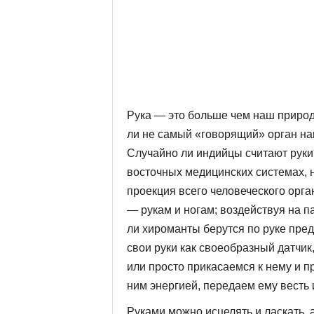
Рука — это больше чем наш приро
ли не самый «говорящий» орган наш
Случайно ли индийцы счи­тают руки
восточ­ных медицинских системах,
проекция всего человеческого орга
— рукам и ногам; воздействуя на п
ли хи­романты берутся по руке пре
свои руки как своеобразный датчик,
или просто прикасаемся к нему и 
ним энергией, передаем ему весть и
Руками можно исцелять и ласкать, 