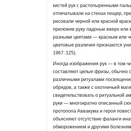
кистей рук с растопыренными паль
отпечаты­вали на стенах пещер, пр
рисовали черной или красной краск
приложив руку ладонью вверх или 
разными цветами — красным или ч
цветовые различия признаются уни
1967: 125).
Иногда изображения рук — в том ч
составляют целые фризы, обычно с
различными ритуалами посвящени
обрядов, а также с охотничьей маг
свидетельствовать о ритуальной а
руки — многократно описанный сюж
протопопа Авва­кума и героя повес
объясняют отсутствие фаланги ина
обморожением и другими болезням