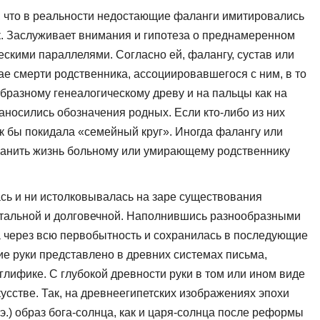
, что в реальности недостаю­щие фаланги имитировались
. Заслуживает внимания и гипотеза о преднамеренном
скими параллелями. Согласно ей, фалангу, сустав или
ае смерти родственника, ассоциировавшегося с ним, в то
­бразному генеалогическому древу и на пальцы как на
аносились обозначения родных. Если кто-либо из них
к бы покидала «семейный круг». Иногда фалангу или
хранить жизнь больному или умирающему родственнику
ась и ни истолковывалась на заре существования
тальной и долговеч­ной. Наполнившись разнообразными
 через всю первобытность и сохранилась в последующие
е руки представлено в древних систе­мах письма,
лифике. С глубокой древности руки в том или ином виде
усстве. Так, на древнеегипетских изображениях эпохи
.э.) образ бога-солнца, как и царя-солнца после реформы