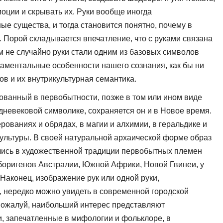
ции и скрывать их. Руки вообще иногда
ые существа, и тогда становится понятно, почему в
 Порой складывается впечатление, что с руками связа­на
ем не случайно руки стали одним из базовых символов
аментальные особенности нашего сознания, как бы ни
в и их внутрикультурная семантика.
вованный в первобытности, позже в том или ином виде
едневековой сим­волике, сохраняется он и в Новое время.
рованиях и обрядах, в магии и алхимии, в геральдике и
культуры. В своей натуральной архаической форме образ
лись в художествен­ной традиции первобытных племен
боригенов Австралии, Южной Африки, Новой Гвинеи, у
 Наконец, изображение рук или одной руки,
 нередко можно увидеть в совре­менной городской
, пожалуй, наи­больший интерес представляют
, запечатленные в мифологии и фольклоре, в