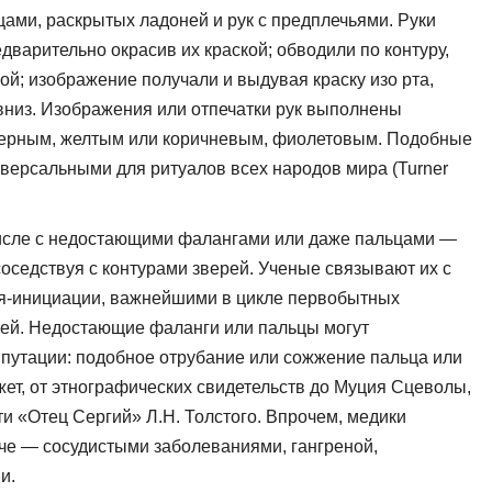
цами, раскрытых ладоней и рук с предплечьями. Руки
едварительно окрасив их краской; обводили по контуру,
ой; изображение по­лучали и выдувая краску изо рта,
вниз. Изображения или отпечатки рук выполнены
ерным, желтым или коричневым, фиолетовым. Подоб­ные
версальными для ритуалов всех народов мира (Turner
исле с недостающими фаланга­ми или даже пальцами —
оседствуя с контурами зверей. Ученые связывают их с
я-инициации, важнейшими в цикле первобытных
ией. Недостающие фаланги или пальцы мо­гут
мпутации: подобное отрубание или сожжение пальца или
ет, от этнографических свидетельств до Муция Сцеволы,
ти «Отец Сергий» Л.Н. Толстого. Впрочем, медики
че — сосудистыми заболеваниями, гангреной,
и.