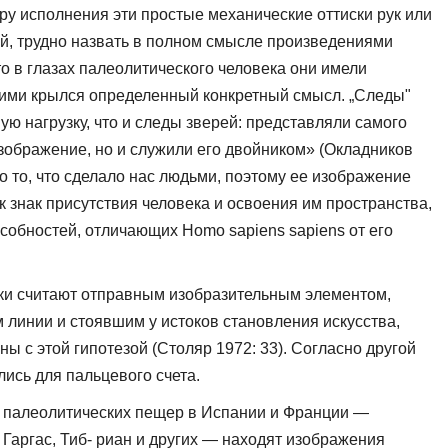
­ру исполнения эти простые механические оттиски рук или
й, трудно назвать в полном смысле произ­ведениями
то в глазах палеолитического человека они имели
 ними крылся определенный конкретный смысл. „Следы"
вую нагрузку, что и следы зверей: представляли само­го
изображение, но и служили его двойником» (Окладников
то то, что сделало нас людьми, поэтому ее изображение
к знак присутствия человека и освоения им пространства,
особностей, отличающих Homo sapiens sapiens от его
уки считают отправным изобра­зительным элементом,
линии и сто­явшим у истоков становления искусства,
ны с этой гипотезой (Столяр 1972: 33). Согласно другой
лись для пальцевого счета.
х палеолитических пещер в Ис­пании и Франции —
 Гаргас, Тиб- риан и других — находят изображения