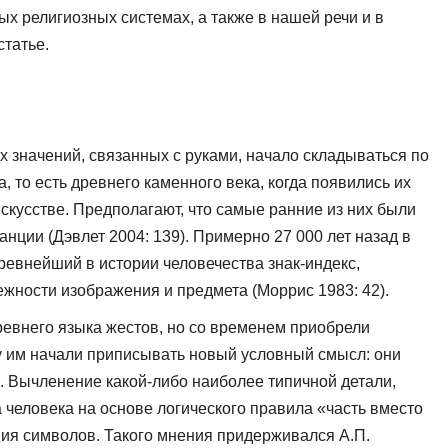
ых религиозных системах, а также в нашей речи и в
статье.
 значений, связанных с руками, начало складываться по
 то есть древнего каменного века, когда появились их
кусстве. Предполагают, что самые ранние из них были
нции (Дэвлет 2004: 139). Пример­но 27 000 лет назад в
ревнейший в истории человечества знак-индекс,
жности изображения и предмета (Моррис 1983: 42).
ревнего языка жестов, но со временем приобрели
у им начали приписывать новый условный смысл: они
. Вычленение какой-либо наиболее типичной детали,
а человека на основе логического правила «часть вместо
ия символов. Тако­го мнения придерживался А.П.