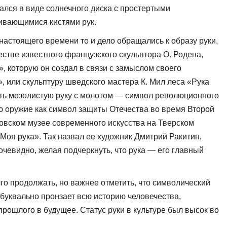
ался в виде солнечного диска с простертыми
вающими­ся кистями рук.
настоящего времени то и дело обращались к образу руки,
естве известного французского скульптора О. Родена,
, которую он создал в связи с замыслом своего
, или скульптуру шведского мастера К. Мил леса «Рука
ать мозолистую руку с молотом — символ революционного
ую оружие как символ защиты Отечества во время Второй
ковском музее современного искусства на Тверском
Моя рука». Так назвал ее художник Дмитрий Ракитин,
е­видно, желая подчеркнуть, что рука — его главный
о продолжать, но важнее от­метить, что символический
 бук­вально пронзает всю историю человечества,
рошлого в будущее. Статус руки в культуре был высок во