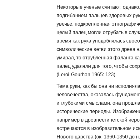
Некоторые ученые считают, однако
подгибанием пальцев здоровых рук
увечье, подкрепленная этнографиче
целый палец могли отрубать в случ
время как рука уподоблялась своео
символические ветви этого древа н
умирал, то отрубленная фаланга ка
палец удаляли для того, чтобы со
(Leroi-Gourhan 1965: 123).
Тема руки, как бы она ни исполнял
человечества, оказалась фундамен
и глубокими смыслами, она прошла
исто­рические периоды. Изображени
например в древнеегипетской иерог
встречаются в изобразительном иск
Нового царства (ок. 1360-1350 до н