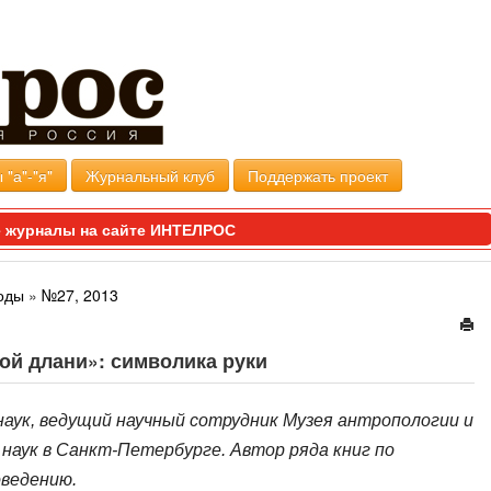
 "а"-"я"
Журнальный клуб
Поддержать проект
 журналы на сайте ИНТЕЛРОС
оды
»
№27, 2013
ой длани»: символика руки
 наук, ведущий научный сотрудник Музея антропологии и
наук в Санкт-Петербурге. Автор ряда книг по
оведению.