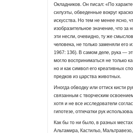
Окладников. Он писал: «По характе
силуэты, обведенные вокруг краско
искусства. Но тем не менее ясно, ч
изобразительное значение, что за
эти несли, очевид­но, ту же смысло
человека, не только заменяли его 
1967: 136). В самом деле, рука — э
могло восприниматься не только ка
но и как символ его креативных сп
предков из царства животных.
Иногда обводку или оттиск кисти р
связанным с творческим освоением 
хотя и не все исследователи соглас
гипотезе, отпечатки рук использова
Как бы то ни было, в разных места
Альтамира, Кастильо, Мальтравезо,