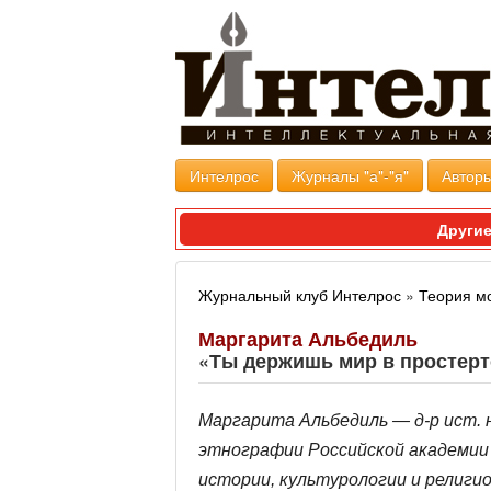
Интелрос
Журналы "а"-"я"
Авторы
Другие
Журнальный клуб Интелрос
»
Теория м
Маргарита Альбедиль
«Ты держишь мир в простерт
Маргарита Альбедиль —
д-р ист.
этнографии Российской академии 
истории, культурологии и религи