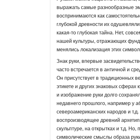
выражать самые разнообразные эмо
воспринимаются как самостоятель­н
глубокой древности их одушевляли.
какая-то глубокая тайна. Нет, совс
нашей культуры, отражающих фунд
менялись локализация этих символо
Знак руки, впервые засвидетельст
часто встречается в античной и ср
Он присутствует в традицион­ных ве
этикете и других знаковых сферах 
и изображение руки долго сохраня
недавнего прошлого, например у а
североамериканских народов и т.д.
воспроизводящее древний архетип,
скульптуре, на открытках и т.д. Но
символические смыслы образа руки