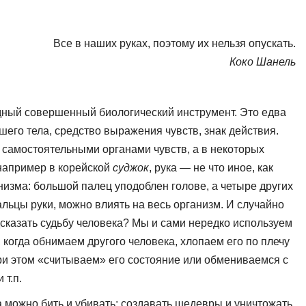
Все в наших руках, поэтому их нельзя опускать.
Коко Шанель
дный совершенный биологический инструмент. Это едва
его тела, средство выражения чувств, знак действия.
 самостоятельными органами чувств, а в некоторых
 например в корейской
суджок
, рука — не что иное, как
низма: большой па­лец уподоблен голове, а четыре других
альцы руки, можно влиять на весь организм. И случайно
дсказать судьбу человека? Мы и сами не­редко используем
 когда обнима­ем другого человека, хлопаем его по плечу
при этом «считываем» его состояние или обмениваемся с
 т.п.
а можно бить и убивать; созда­вать шедевры и уничтожать,