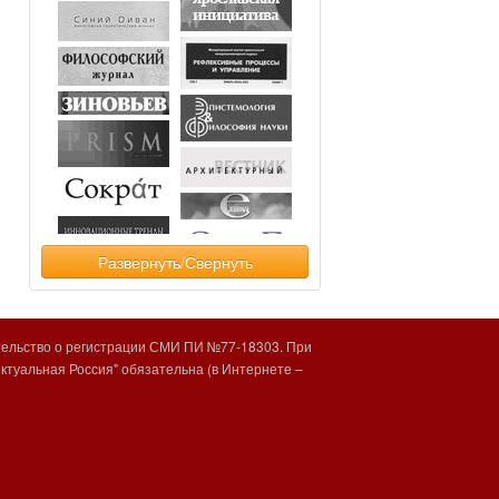
Развернуть/Свернуть
тельство о регистрации СМИ ПИ №77-18303. При
туальная Россия" обязательна (в Интернете –