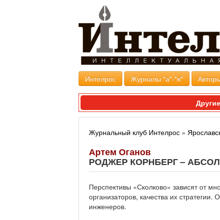
Интелрос
Журналы "а"-"я"
Авторы
Другие
Журнальный клуб Интелрос
»
Ярославс
Артем Оганов
РОДЖЕР КОРНБЕРГ – АБСО
Перспективы «Сколково» зависят от мно
организаторов, качества их стратегии.
инженеров.