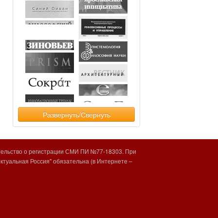
Развернуть/Свернуть
тельство о регистрации СМИ ПИ №77-18303. При
туальная Россия" обязательна (в Интернете –