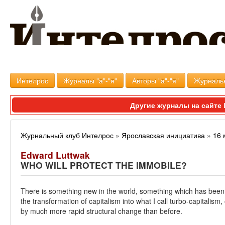
Интелрос
Журналы "а"-"я"
Авторы "а"-"я"
Журналь
Другие журналы на сайт
Журнальный клуб Интелрос
»
Ярославская инициатива
»
16 
Edward Luttwak
WHO WILL PROTECT THE IMMOBILE?
There is something new in the world, something which has been e
the transformation of capitalism into what I call turbo-capitalism,
by much more rapid structural change than before.