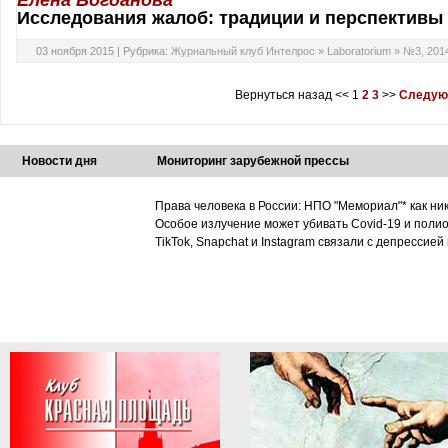
Елена Богданова
Исследования жалоб: традиции и перспективы
03 ноября 2015 |
Рубрика:
Журнальный клуб Интелрос
»
Laboratorium
»
№3, 201
Вернуться назад
<<
1
2
3
>>
Следую
Новости дня
Мониторинг зарубежной прессы
Права человека в России: НПО "Мемориал"* как ни
Особое излучение может убивать Covid-19 и поли
TikTok, Snapchat и Instagram связали с депрессией