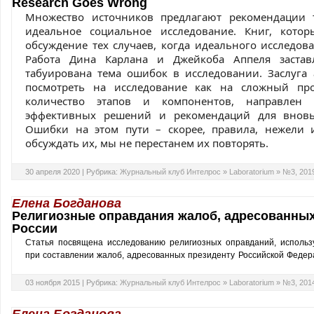
Research Goes Wrong
Множество источников предлагают рекомендации т
идеальное социальное исследование. Книг, кото
обсуждение тех случаев, когда идеального исследова
Работа Дина Карлана и Джейкоба Аппеля заставл
табуирована тема ошибок в исследовании. Заслуга 
посмотреть на исследование как на сложный про
количество этапов и компонентов, направлен
эффективных решений и рекомендаций для вновь
Ошибки на этом пути – скорее, правила, нежели
обсуждать их, мы не перестанем их повторять.
30 апреля 2020 |
Рубрика:
Журнальный клуб Интелрос
»
Laboratorium
»
№3, 201
Елена Богданова
Религиозные оправдания жалоб, адресованных
России
Статья посвящена исследованию религиозных оправданий, исполь
при составлении жалоб, адресованных президенту Российской Федер
03 ноября 2015 |
Рубрика:
Журнальный клуб Интелрос
»
Laboratorium
»
№3, 201