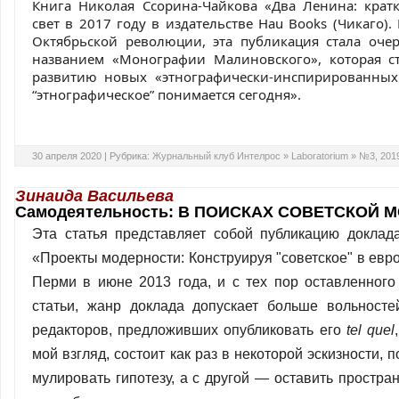
Книга Николая Ссорина-Чайкова «Два Ленина: крат
свет в 2017 году в издательстве Hau Books (Чикаго)
Октябрьской революции, эта публикация стала оче
названием «Монографии Малиновского», которая ст
развитию новых «этнографически-инспирированных 
“этнографическое” понимается сегодня».
30 апреля 2020 |
Рубрика:
Журнальный клуб Интелрос
»
Laboratorium
»
№3, 201
Зинаида Васильева
Самодеятельность: В ПОИСКАХ СОВЕТСКОЙ 
Эта статья представляет собой публикацию доклада
«Проекты модерности: Конструируя "советское" в евр
Перми в июне 2013 года, и с тех пор оставленного
статьи, жанр доклада допускает больше вольносте
редакторов, предложивших опубликовать его
tel quel
мой взгляд, со­стоит как раз в некоторой эскизности,
мулировать гипотезу, а с другой — оставить простра