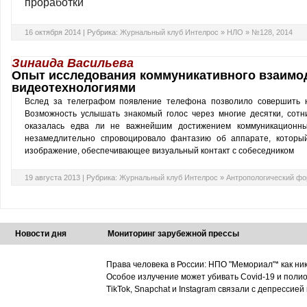
проработки
16 октября 2014 |
Рубрика:
Журнальный клуб Интелрос
»
НЛО
»
№128, 2014
Зинаида Васильева
Опыт исследования коммуникативного взаимо
видеотехнологиями
Вслед за телеграфом появление телефона позволило совершить н
Возможность услышать знакомый голос через многие десятки, сот
оказалась едва ли не важнейшим достижением коммуникационны
незамедлительно спровоцировало фантазию об аппарате, который
изображение, обеспечивающее визуальный контакт с собеседником
19 августа 2013 |
Рубрика:
Журнальный клуб Интелрос
»
Антропологический ф
Новости дня
Мониторинг зарубежной прессы
Права человека в России: НПО "Мемориал"* как ни
Особое излучение может убивать Covid-19 и поли
TikTok, Snapchat и Instagram связали с депрессией