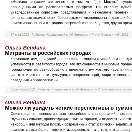
«Новизна ситуации заключается в том, что “две Москвы”, сущес
равноценными по располагаемым ресурсам. На стороне одной
унаследованные советские представления и нежелание перемен, 
финансовые возможности, более высокие жизненные стандарты и бол
ориентирована на интеграцию в европейское сообщество, другая пре
27 мая 2013 |
Рубрика:
Журнальный клуб Интелрос
»
Pro et Contra
»
№6, 2013
Ольга Вендина
Мигранты в российских городах
Космополитизм, присущий ранее лишь немногим крупнейшим городам
успешности и развитости города, его включенности в мировые проце
города судят по разнообразию этнической структуры его населения, 
частоте и активности культурных репрезентаций, широте спектр
поведения и образов жизни
05 октября 2012 |
Рубрика:
Журнальный клуб Интелрос
»
Отечественные запис
Ольга Вендина
Можно ли увидеть четкие перспективы в тума
Снижающаяся прогностическая способность исследований, посвящ
глубинных сдвигах, происходящих в жизни городов, и недостаточности 
нехороши или методы плохи, - современный статистический анализ,
становится все более тонким и изощренным, - а в том, что анализ