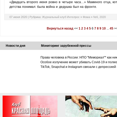
«
Двадцать второго июня ровно в четыре часа…» Маминого отца, кот
детства понимал: была война и дедушка был на фронте.
07 июня 2020 |
Рубрика:
Журнальный клуб Интелрос
»
Фома
»
№6, 2020
Вернуться назад
<<
1
2
3
4
5
6
7
8
9
10
...
45
>
Новости дня
Мониторинг зарубежной прессы
Права человека в России: НПО "Мемориал"* как ни
Особое излучение может убивать Covid-19 и поли
TikTok, Snapchat и Instagram связали с депрессией