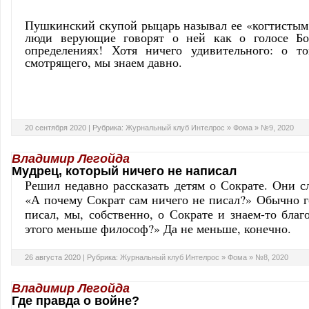
Пушкинский скупой рыцарь называл ее «когтистым 
люди верующие говорят о ней как о голосе Бог
определениях! Хотя ничего удивительного: о то
смотрящего, мы знаем давно.
20 сентября 2020 |
Рубрика:
Журнальный клуб Интелрос
»
Фома
»
№9, 2020
Владимир Легойда
Мудрец, который ничего не написал
Решил недавно рассказать детям о Сократе. Они с
«А почему Сократ сам ничего не писал?» Обычно го
писал, мы, собственно, о Сократе и знаем-то благ
этого меньше философ?» Да не меньше, конечно.
26 августа 2020 |
Рубрика:
Журнальный клуб Интелрос
»
Фома
»
№8, 2020
Владимир Легойда
Где правда о войне?