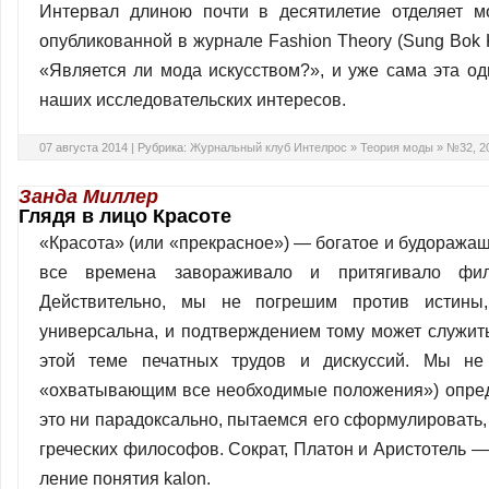
Интервал длиною почти в десятилетие отделяет м
опубликованной в журнале Fashion Theory (Sung Bok 
«Является ли мода искусством?», и уже сама эта о
наших иссле­довательских интересов.
07 августа 2014 |
Рубрика:
Журнальный клуб Интелрос
»
Теория моды
»
№32, 2
Занда Миллер
Глядя в лицо Красоте
«Красота» (или «прекрасное») — богатое и будоражащ
все времена завораживало и притягивало филос
Действительно, мы не погрешим против истины, 
универсальна, и подтверж­дением тому может служи
этой теме печатных трудов и дискуссий. Мы не 
«охватывающим все необходимые положения») опреде
это ни пара­доксально, пытаемся его сформулировать
грече­ских философов. Сократ, Платон и Аристо­тель 
ление понятия kalon.