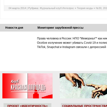
04 марта 2014 |
Рубрика:
Журнальный клуб Интелрос
»
Теория моды
»
№30, 201
Новости дня
Мониторинг зарубежной прессы
Права человека в России: НПО "Мемориал"* как ни
Особое излучение может убивать Covid-19 и поли
TikTok, Snapchat и Instagram связали с депрессией