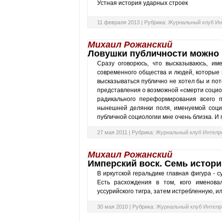
Устная история ударных строек
11 февраля 2013 |
Рубрика:
Журнальный клуб Ин
Михаил Рожанский
Ловушки публичности можно
Сразу оговорюсь, что высказываюсь, им
современного общества и людей, которые 
высказываться публично не хотел бы и пот
представления о возможной «смерти социол
радикального переформирования всего 
нынешней делянки поля, именуемой соци
публичной социологии мне очень близка. И 
27 мая 2011 |
Рубрика:
Журнальный клуб Интелр
Михаил Рожанский
Имперский воск. Семь истори
В иркутской геральдике главная фигура - 
Есть расхождения в том, кого именовал
уссурийского тигра, затем истребленную, ил
30 мая 2010 |
Рубрика:
Журнальный клуб Интелр