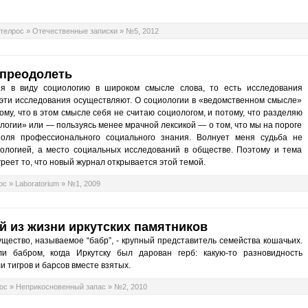
телрос
»
Отечественные записки
»
№5, 2012
 преодолеть
ея в виду социологию в широком смысле слова, то есть исследования
эти исследования осуществляют. О социологии в «ведомственном смысле»
ому, что в этом смысле себя не считаю социологом, и потому, что разделяю
огии» или — пользуясь менее мрачной лексикой — о том, что мы на пороге
поля профессионального социального знания. Волнует меня судьба не
ологией, а место социальных исследований в обществе. Поэтому и тема
греет то, что новый журнал открывается этой темой.
ос
»
Laboratorium
»
№1, 2009
й из жизни иркутских памятников
существо, называемое “бабр”, - крупный представитель семейства кошачьих.
и бабром, когда Иркутску был дарован герб: какую-то разновидность
и тигров и барсов вместе взятых.
ос
»
Неприкосновенный запас
»
№2, 2010