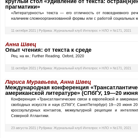
круглый стол «Удивление от текста: остран(н)е
прагматики»
«Литературность» текста — его отличность от повседневного ре
наличием сложноорганизованной формы или с работой социальных 
11 октября 2021 |
Рубрика:
Журнальный клуб Интелрос
»
НЛО
»
№171, 2021
Анна Швец
Опыт чтения: от текста к среде
Рец. на кн.: Further Reading. Oxford, 2020
11 октября 2021 |
Рубрика:
Журнальный клуб Интелрос
»
НЛО
»
№171, 2021
Лариса Муравьева, Анна Швец
Международная конференция «Трансатлантичес
американской литературе» (СПбГУ, 19—20 июня 
Конференция «Трансатлантические связи в европейской и американс
свободных искусств и наук (СПбГУ, СанктПетербург) 19—20 июня 20
кросскультурных контактов, межкультурной рецепции и интелле
Северной Атлантики.
23 августа 2021 |
Рубрика:
Журнальный клуб Интелрос
»
НЛО
»
№170, 2021