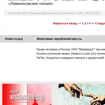
«Ломоносовские чтения».
03 октября 2016 |
Рубрика:
Журнальный клуб Интелрос
»
НЛО
»
№140, 2016
Вернуться назад
<<
1
2
3
4
>>
Следу
Новости дня
Мониторинг зарубежной прессы
Права человека в России: НПО "Мемориал"* как ни
Особое излучение может убивать Covid-19 и поли
TikTok, Snapchat и Instagram связали с депрессией