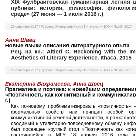
XIX Фулбрайтовская гуманитарная летняя 
публики: история, философия, филолог
среде» (27 июня — 1 июля 2016 г.)
26 сентября 2017 |
Рубрика:
Журнальный клуб Интелрос
»
НЛО
»
№146, 2017
Анна Швец
Новые языки описания литературного опыта
Рец. на кн.: Altieri C. Reckoning with the Im
Aesthetics of Literary Experience. Ithaca, 2015
26 сентября 2017 |
Рубрика:
Журнальный клуб Интелрос
»
НЛО
»
№146, 2017
Екатерина Вахрамеева, Анна Швец
Прагматика и поэтика: к новейшим определени
«Поэтичность как когнитивный и коммуникатив
г.)
Как по-новому проблематизировать «поэтичность» 
формальных свойств или принцип особой орг
коммуникативной речевой деятельности, в рамках кот
сводимый к утилитарно-повседневному обмену инфо
был посвящен круглый стол «Поэтичность как когн
состоявшийся в МГУ 18 апреля 2016 года в 