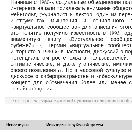
Начиная с 1980-х социальные объединения пол
интернета начали привлекать внимание обществ
Рейнгольд (журналист и лектор, один из пер
инструментах мышления и социального в
«виртуальное сообщество» для описания этог
это понятие получило известность в 1993 год
знаменитую книгу «Виртуальное сообщес
рубежей»
. Термин «виртуальное сообщест
[3]
интернете в 1990-х: в частности, дискуссий о п
потенциальном росте охвата пользователей.
оптимистические, и даже утопические, импли
своего появления
. Но в массовой культуре
[4]
дискурсе о киберпространстве и киберкультур
концепт для обозначения более или менее с
онлайн-общения.
27 сентября 2020 |
Рубрика:
Журнальный клуб Интелрос
»
Неприкосновенный з
Новости дня
Мониторинг зарубежной прессы