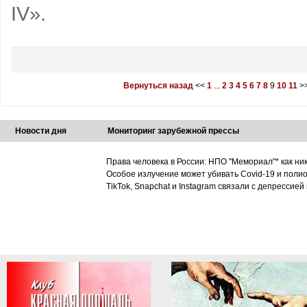
IV».
Вернуться назад
<<
1
...
2
3
4
5
6
7
8
9
10
11
>
Новости дня
Мониторинг зарубежной прессы
Права человека в России: НПО "Мемориал"* как ни
Особое излучение может убивать Covid-19 и поли
TikTok, Snapchat и Instagram связали с депрессией