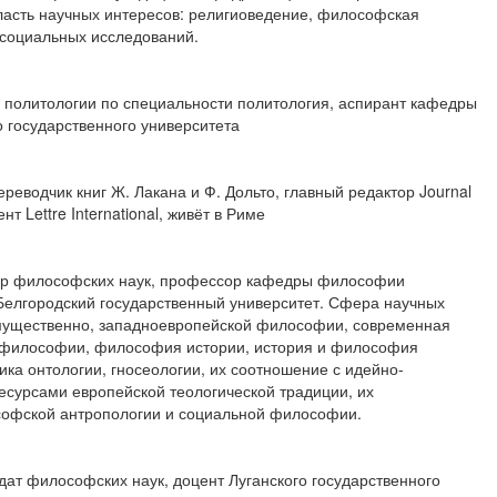
асть научных интересов: религиоведение, философская
 социальных исследований.
 политологии по специальности политология, аспирант кафедры
 государственного университета
реводчик книг Ж. Лакана и Ф. Дольто, главный редактор Journal
т Lettre International, живёт в Риме
ор философских наук, профессор кафедры философии
 Белгородский государственный университет. Сфера научных
имущественно, западноевропейской философии, современная
 философии, философия истории, история и философия
ка онтологии, гносеологии, их соотношение с идейно-
есурсами европейской теологической традиции, их
софской антропологии и социальной философии.
дат философских наук, доцент Луганского государственного