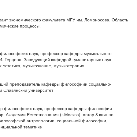
рант экономического факультета МГУ им. Ломоносова. Область
мические процессы.
 философских наук, профессор кафедры музыкального
 И. Герцена. Заведующий кафедрой гуманитарных наук
 эстетика, музыкознание, музыкотерапия.
рший преподаватель кафедры философиии социально-
ий Славянский университет
ор философских наук, профессор кафедры философии
р. Академии Естествознания (г.Москва); автор 8 книг по
илософской антропологии, социальной философии,
енциальной тематике