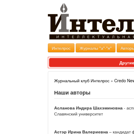
Интелрос
Журналы "а"-"я"
Авторы
Другие
Журнальный клуб Интелрос
»
Credo Ne
Наши авторы
Асланова Индира Шахэминовна
- асп
Славянский университет
Астэр Ирина Валериевна
– кандидат 