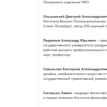
Пензенского отделения РФО
Ольшанский Дмитрий Александров
Института Высших Психоаналитических
(Санкт-Петербург), автор 230 научный 
Пиджаков Александр Юрьевич
– заве
государственного университета гражда
работник высшего профессионального о
наук, профессор;
Савельева Екатерина Александровн
дизайна, изобразительного искусства 
государственный гуманитарный универ
Сагикызы Аяжан -
кандидат философски
и теории познания Института философи