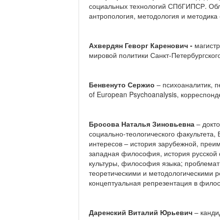
социальных технологий СПбГИПСР. Обл
антропология, методология и методика
Ахвердян Геворг Каренович -
магистр
мировой политики Санкт-Петербургского
Бенвенуто
Сержио
– психоаналитик, пе
of European Psychoanalysis, корреспонден
Бросова Наталья Зиновьевна
– докт
социально-теологического факультета,
интересов – история зарубежной, пре
западная философия, история русской
культуры, философия языка; проблемати
теоретическими и методологическими р
концептуальная репрезентация в фило
Даренский Виталий Юрьевич
– канди