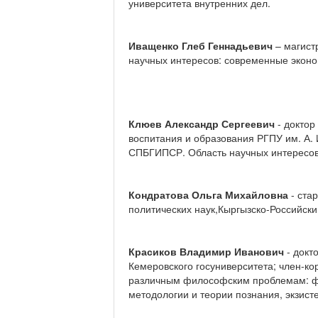
университета внутренних дел.
Иващенко Глеб Геннадьевич
– магист
научных интересов: современные эконо
Клюев Александр Сергеевич
- доктор
воспитания и образования РГПУ им. А.
СПБГИПСР. Область научных интересов:
Кондратова Ольга Михайловна
- ста
политических наук,Кыргызско-Российск
Красиков Владимир Иванович
- докт
Кемеровского госуниверситета; член-кор
различным философским проблемам: ф
методологии и теории познания, экзист