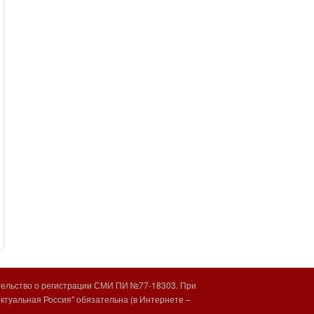
тельство о регистрации СМИ ПИ №77-18303. При
туальная Россия" обязательна (в Интернете –