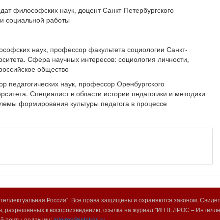
ат философских наук, доцент Санкт-Петербургского
 и социальной работы
ософских наук, профессор факультета социологии Санкт-
рситета. Сфера научных интересов: социология личности,
российское общество
ор педагогических наук, профессор Оренбургского
ерситета. Специалист в области истории педагогики и методики
лемы формирования культуры педагога в процессе
еллектуальная Россия". Все права защищены и охраняются законом. Свиде
, разрешенных к воспроизведению, ссылка на журнал "ИНТЕЛРОС – Интеллек
ой почты редакции:
intelros@intelros.ru.