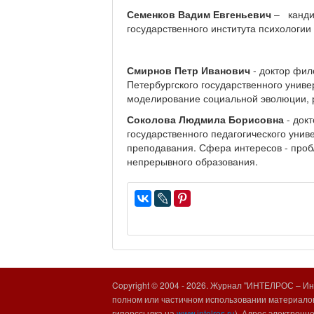
Семенков Вадим Евгеньевич
– кандид
государственного института психологии
Смирнов Петр Иванович
- доктор фил
Петербургского государственного униве
моделирование социальной эволюции, 
Соколова Людмила Борисовна
- докт
государственного педагогического унив
преподавания. Сфера интересов - проб
непрерывного образования.
Copyright © 2004 -
2026. Журнал "ИНТЕЛРОС – Инт
полном или частичном использовании материалов
гиперссылка на
www.intelros.ru
). Адрес электронн