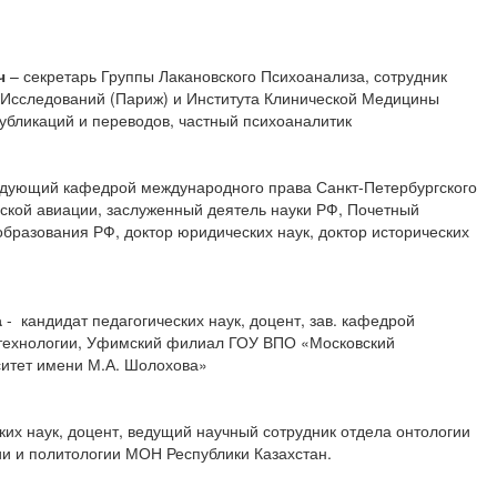
ич
– секретарь Группы Лакановского Психоанализа, сотрудник
 Исследований (Париж) и Института Клинической Медицины
публикаций и переводов, частный психоаналитик
дующий кафедрой международного права Санкт-Петербургского
нской авиации, заслуженный деятель науки РФ, Почетный
бразования РФ, доктор юридических наук, доктор исторических
а
- кандидат педагогических наук, доцент,
зав. кафедрой
и технологии, Уфимский филиал ГОУ ВПО «Московский
ситет имени М.А. Шолохова»
х наук, доцент, ведущий научный сотрудник отдела онтологии
и и политологии МОН Республики Казахстан.