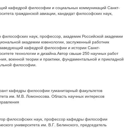
щий кафедрой философии и социальных коммуникаций Санкт-
рситета гражданской авиации, кандидат философских наук,
р философских наук, профессор, академик Российской академии
циональной академии ювенологии, заслуженный работник
заведующий кафедрой философии и истории Санкт-
рситете технологии и дизайна.Автор свыше 250 научных работ
ия, военной теории и практики, фундаментальной и прикладной
иальной философии.
рант кафедры философии гуманитарный факультетов
тета им. М.В. Ломоносова. Область научных интересов
правления
тор философских наук, профессор кафедры философии
ческого университета им. В.Г. Белинского, председатель