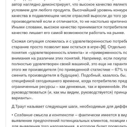
автор наглядно демонстрирует, что высокое качество являе
условием для любого продукта. Высочайший уровень конкуре
качества в подавляющем числе отраслей выросли до того уро
производителей если и отличается, то не настолько критичн
Иными словами, высокое качество принимается потребителе
качество лишает его самой возможности работать на рынке.
Схожая ситуация сложилась и с удовлетворенностью потреб
старание просто позволит вам остаться в игре»
[6]
. Отдельно
понятия «удовлетворенность клиента» и «приверженность п
внимания на различии этих понятий. Например, если покуп
полностью удовлетворен своей машиной, это еще не гаранти
этого же производителя (по приведенной статистике – 67% 
сменить производителя в будущем). Подобный, казалось бы,
спецификой сегодняшнего времени, когда потребителю пред
ограниченные ресурсы – как денежные, так и временнЫе. И
руководствоваться (и, как мы видим, руководствуется) прин
варианты».
Д.Траут называет следующие шаги, необходимые для дифф
•
Создание смысла в контексте –
фактически имеется в ви
выявление предпочтений потенциальных клиентов, позиции 
для выявления того направления, в котором будет проводи