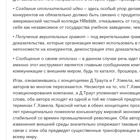
•
Создание отличительной идеи –
здесь особый упор делает
конкурентов не обязательно должно быть связано с продукто
американский частный колледж Hillsdale, отказываясь от г
себя как независимое от государства учебное заведение, че
•
Получение верительных грамот –
под верительными грам
доказательства, которые организация может использовать в
непохожести на конкурентов, демонстрация этих доказательс
•
Сообщение о своем отличии –
в данном случае речь идет 
именно этот инструмент является главным сообщением комп
коммуникации с внешним миром, будь то каталог, брошюра, с
Итак, ознакомившись с концепциями Д.Траута и Г.Хэмела, мо
авторов во многом пересекаются. Несмотря на то, что Г.Хэм
позиционирования компании, а Д.Траут упоминает инноваци
слова, оба автора исходят из одной и той же главной предп
терминах Г.Хэмела. Красной нитью в обеих концепциях прох
лет принципиально поменяли конъюнктуру мировой экономик
стабильной со времен промышленной революции. Оба автор
изменения внешней среды значительно опережают таковые в
связи с этим оба предвидят существенные трансформации 
всему миру.