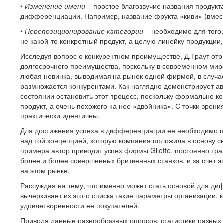
•
Изменение имени
– простое благозвучие названия продукт
дифференциации. Например, название фрукта «киви» (вмест
•
Перепозиционирование категории
– необходимо для того
не какой-то конкретный продукт, а целую линейку продукци
Исследуя вопрос о конкурентном преимуществе, Д.Траут отр
долгосрочного преимущества, поскольку в современном ми
любая новинка, выводимая на рынок одной фирмой, в случа
размножается конкурентами. Как наглядно демонстрирует ав
состоянии остановить этот процесс, поскольку формально ко
продукт, а очень похожего на нее «двойника». С точки зрен
практически идентичны.
Для достижения успеха в дифференциации ее необходимо п
над той концепцией, которую компания положила в основу св
примера автор приводит успех фирмы Gilette, постоянно тр
более и более совершенных бритвенных станков, и за счет
на этом рынке.
Рассуждая на тему, что именно может стать основой для ди
вычеркивает из этого списка такие параметры организации, к
удовлетворенности ее покупателей.
Приводя данные разнообразных опросов, статистики разных 