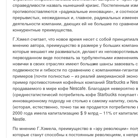
справедливости назвать нынешний кризис. Постепенным из
противопоставляются «радикальные инновации», и соотноси
прерывистых, неожиданных и, главное, радикальных измене
деятельности компании, дающих ей не большие по сравнен
конкурентные преимущества.
Г.Хэмел считает, что новое время несет с собой принципиа
мнению автора, преимущество в размере у больших компани
которые мешают им развиваться, делают их неповоротливым
первозданном виде поспевать за турбулентными изменениям
новички в своих отраслях имеют больш
и
е шансы завоевать 
подвижности и гибкости по сравнению с компаниями-гигант
примеров (почти полностью – из реалий американской экон
пример противостояния кофейных компаний Starbucks и Nes
продаваемого в мире кофе Nescafe. Благодаря невероятно 
(среднестатистичесий потребитель кофе Starbucks покупает е
инновационному подходу не столько к самому напитку, скол
(которая, естественно, точно так же продается потребителю 
2000 года имела капитализацию $ 9 млрд – 11% от капитализ
Nestle.
По мнению Г.Хэмела, преимущество в «эру революции» полу
которые станут способны к постоянным революциям, к неп