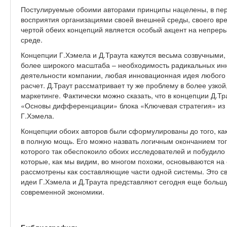
Постулируемые обоими авторами принципы нацелены, в пер
восприятия организациями своей внешней среды, своего вр
чертой обеих концепций является особый акцент на непрер
среде.
Концепции Г.Хэмела и Д.Траута кажутся весьма созвучными,
более широкого масштаба – необходимость радикальных инн
деятельности компании, любая инновационная идея любого 
расчет. Д.Траут рассматривает ту же проблему в более узкой
маркетинге. Фактически можно сказать, что в концепции Д.Т
«Основы дифференциации» блока «Ключевая стратегия» из
Г.Хэмела.
Концепции обоих авторов были сформулированы до того, ка
в полную мощь. Его можно назвать логичным окончанием то
которого так обеспокоило обоих исследователей и побудило
которые, как мы видим, во многом похожи, основываются на
рассмотрены как составляющие части одной системы. Это св
идеи Г.Хэмела и Д.Траута представляют сегодня еще большу
современной экономики.