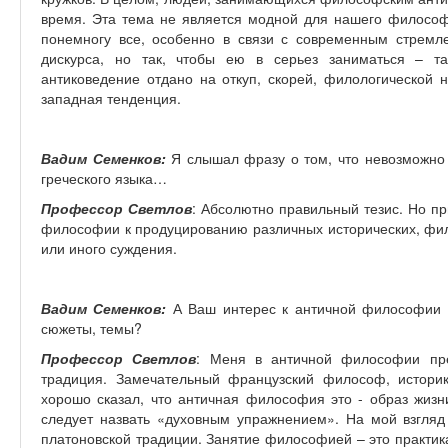
время. Эта тема не является модной для нашего философс
понемногу все, особенно в связи с современным стремл
дискурса, но так, чтобы ею в серьез заниматься – т
антиковедение отдано на откуп, скорей, филологической 
западная тенденция.
Вадим Семенков:
Я слышал фразу о том, что невозможно 
греческого языка…
Профессор Светлов
: Абсолютно правильный тезис. Но п
философии к продуцированию различных исторических, фило
или иного суждения.
Вадим Семенков:
А Ваш интерес к античной философии к
сюжеты, темы?
Профессор Светлов
: Меня в античной философии пре
традиция. Замечательный французский философ, истор
хорошо сказал, что античная философия это - образ жизни
следует назвать «духовным упражнением». На мой взгляд 
платоновской традиции. Занятие философией – это практика