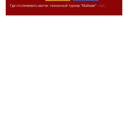
Где отслеживать матчи: теннисный турнир "Майами" -
тут
.