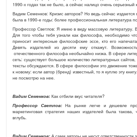
1990-х годах так не было, а сейчас налицо очень серьезный к
Вадим Семенков: Кризис авторов? Но ведь сейчас издается 
была в 1990-е годы: более профессиональная литература п
Профессор Светлов: Я имею в виду массовую литературу. В
Для того чтобы тебя узнали как философа, необходимо чт
приносит интересные философские эссе, кто его напечата
Девять издателей из десяти ему откажут. Возможност
отечественного философа необычайно низка. В сфере лите
сеть: существует большое количество литературных сайтов, 
тексты обсуждаются. В сфере философии это движение тоже 
к новому: если автор (бренд) известный, то я куплю эту книгу
не посмотрю на нее.
Вадим Семенков:
Как отбили вкус читателя?
Профессор Светлов:
На рынке легче и дешевле продв
маркетинговая стратегия наших издателей была такова, 
вглубь.
Вадим Семенков:
А сами авторы не несут ответственности з