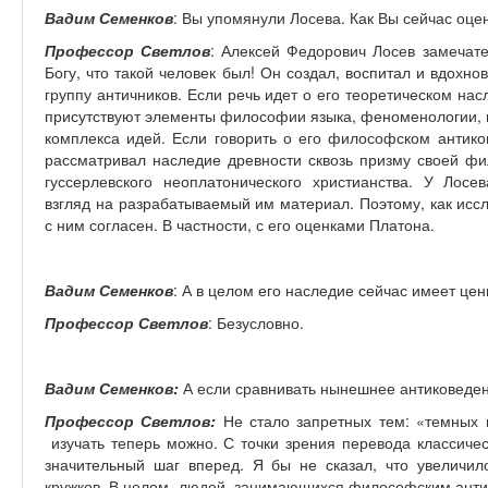
Вадим Семенков
: Вы упомянули Лосева. Как Вы сейчас оце
Профессор Светлов
: Алексей Федорович Лосев замечат
Богу, что такой человек был! Он создал, воспитал и вдох
группу античников. Если речь идет о его теоретическом на
присутствуют элементы философии языка, феноменологии, н
комплекса идей. Если говорить о его философском антиков
рассматривал наследие древности сквозь призму своей фил
гуссерлевского неоплатонического христианства. У Лос
взгляд на разрабатываемый им материал. Поэтому, как иссл
с ним согласен. В частности, с его оценками Платона.
Вадим Семенков
: А в целом его наследие сейчас имеет цен
Профессор Светлов
: Безусловно.
Вадим Семенков:
А если сравнивать нынешнее антиковеден
Профессор Светлов:
Не стало запретных тем: «темных 
изучать теперь можно. С точки зрения перевода классиче
значительный шаг вперед. Я бы не сказал, что увеличило
кружков. В целом, людей, занимающихся философским антико