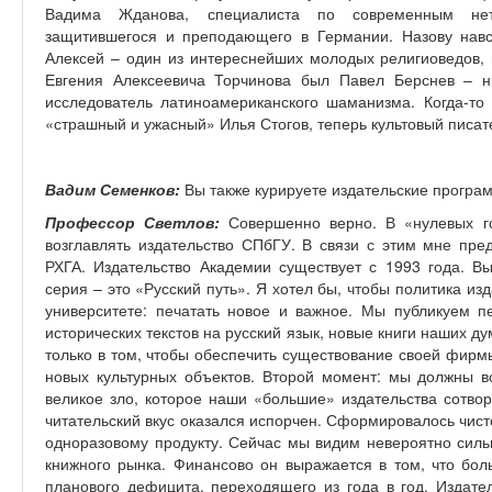
Вадима Жданова, специалиста по современным нет
защитившегося и преподающего в Германии. Назову нав
Алексей – один из интереснейших молодых религиоведов,
Евгения Алексеевича Торчинова был Павел Берснев – ны
исследователь латиноамериканского шаманизма. Когда-т
«страшный и ужасный» Илья Стогов, теперь культовый писат
Вадим Семенков:
Вы также курируете издательские програ
Профессор Светлов:
Совершенно верно. В «нулевых го
возглавлять издательство СПбГУ. В связи с этим мне пре
РХГА. Издательство Академии существует с 1993 года. В
серия – это «Русский путь». Я хотел бы, чтобы политика из
университете: печатать новое и важное. Мы публикуем 
исторических текстов на русский язык, новые книги наших 
только в том, чтобы обеспечить существование своей фирм
новых культурных объектов. Второй момент: мы должны во
великое зло, которое наши «большие» издательства сотвор
читательский вкус оказался испорчен. Сформировалось чисто
одноразовому продукту. Сейчас мы видим невероятно силь
книжного рынка. Финансово он выражается в том, что бол
планового дефицита, переходящего из года в год. Издате