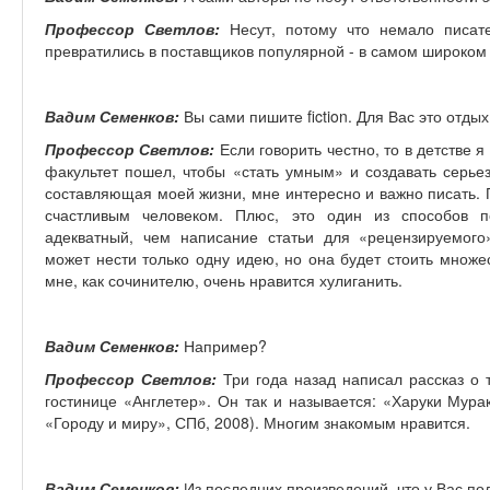
Профессор Светлов:
Несут, потому что немало писате
превратились в поставщиков популярной - в самом широком 
Вадим Семенков:
Вы сами пишите fiction. Для Вас это отд
Профессор Светлов:
Если говорить честно, то в детстве 
факультет пошел, чтобы «стать умным» и создавать серье
составляющая моей жизни, мне интересно и важно писать.
счастливым человеком. Плюс, это один из способов п
адекватный, чем написание статьи для «рецензируемого
может нести только одну идею, но она будет стоить множ
мне, как сочинителю, очень нравится хулиганить.
Вадим Семенков:
Например?
Профессор Светлов:
Три года назад написал рассказ о 
гостинице «Англетер». Он так и называется: «Харуки Мура
«Городу и миру», СПб, 2008). Многим знакомым нравится.
Вадим Семенков:
Из последних произведений, что у Вас по