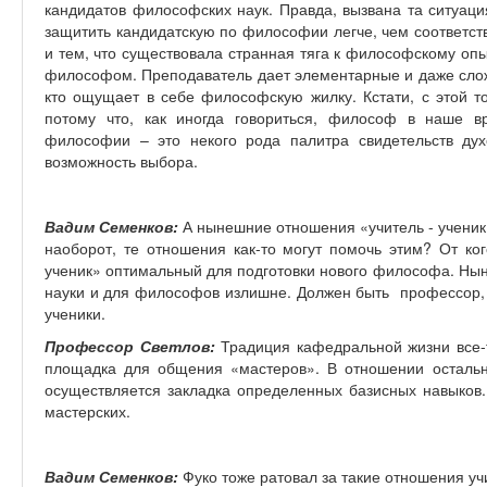
кандидатов философских наук. Правда, вызвана та ситуаци
защитить кандидатскую по философии легче, чем соответст
и тем, что существовала странная тяга к философскому опы
философом. Преподаватель дает элементарные и даже сложн
кто ощущает в себе философскую жилку. Кстати, с этой т
потому что, как иногда говориться, философ в наше в
философии – это некого рода палитра свидетельств ду
возможность выбора.
Вадим Семенков:
А нынешние отношения «учитель - ученик
наоборот, те отношения как-то могут помочь этим? От ко
ученик» оптимальный для подготовки нового философа. Ны
науки и для философов излишне. Должен быть профессор, а 
ученики.
Профессор Светлов:
Традиция кафедральной жизни все-т
площадка для общения «мастеров». В отношении остально
осуществляется закладка определенных базисных навыков.
мастерских.
Вадим Семенков:
Фуко тоже ратовал за такие отношения уч