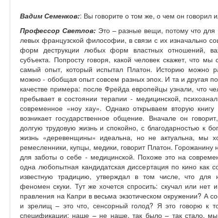
Вадим Семенков:
: Вы говорите о том же, о чем он говорил 
Профессор Светлов:
Это – разные вещи, потому что для 
левых французской философии, в связи с их изначально со
форм деструкции любых форм властных отношений, важ
субъекта. Попросту говоря, какой человек скажет, что мы
самый опыт, который испытал Платон. Историю можно ра
можно - обобщая опыт совсем разных эпох. И та и другая п
качестве примера: после Фрейда европейцы узнали, что че
пребывает в состоянии терапии - медицинской, психоанали
современное «ноу хау». Однако открываем вторую книгу «
возникает государственное общение. Вначале он говорит
долгую трудовую жизнь и спокойно, с благодарностью к б
жизнь «деревенщины» идеальна, но не актуальна, мы х
ремесленники, купцы, медики, говорит Платон. Горожанину н
для заботы о себе - медицинской. Похоже это на совре
одна любопытная кандидатская диссертация по кино как со
известную традицию, утверждал в том числе, что для н
феномен скуки. Тут же хочется спросить: скучал или нет 
правления на Капри в весьма экзотическом окружении? А с
и зрелищ – это что, сенсорный голод? Я это говорю к то
спецификации: наше – не наше, так было – так стало, мы