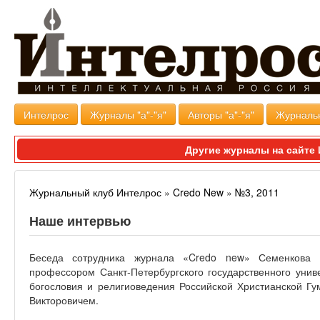
Интелрос
Журналы "а"-"я"
Авторы "а"-"я"
Журналь
Другие журналы на сайт
Журнальный клуб Интелрос
»
Credo New
»
№3, 2011
Наше интервью
Беседа сотрудника журнала «Credo new» Семенкова 
профессором Санкт-Петербургского государственного унив
богословия и религиоведения Российской Христианской 
Викторовичем.