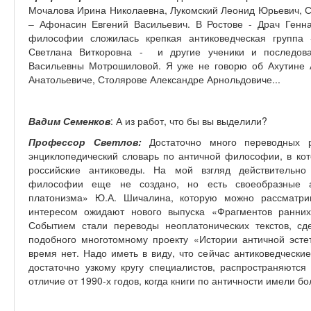
Мочалова Ирина Николаевна, Лукомский Леонид Юрьевич, С
– Афонасин Евгений Васильевич. В Ростове - Драч Генн
философии сложилась крепкая антиковедческая группа
Светлана Виткоровна - и другие ученики и последов
Васильевны Мотрошиловой. Я уже не говорю об Ахутине
Анатольевиче, Столярове Александре Арнольдовиче...
Вадим Семенков
: А из работ, что бы вы выделили?
Профессор Светлов:
Достаточно много переводных р
энциклопедический словарь по античной философии, в кот
российские антиковеды. На мой взгляд действительно
философии еще не создано, но есть своеобразные а
платонизма» Ю.А. Шичалина, которую можно рассматрив
интересом ожидают нового выпуска «Фрагментов ранних
Событием стали переводы неоплатонических текстов, с
подобного многотомному проекту «Истории античной эст
время нет. Надо иметь в виду, что сейчас антиковедческ
достаточно узкому кругу специалистов, распространяются
отличие от 1990-х годов, когда книги по античности имели б