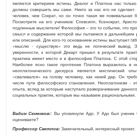
является критерием истины. Диалог и Платона нас только
должны совершить мы сами. Никто за нас его не сделает.
человек, чем Сократ, но он точно такая же повивальная 
Посмотрите на его учеников: Спевсипп, Ксенократ, Аристо
подлинные мыслители! Философия – это то событие, что прои
смысл и содержание которой мы пытаемся в дальнейшем р
или описаний. Для кого-то основанием истины выступает ra
«мыслю - существую» это ведь не логический вывод. Э
уверенности, к которой Декарт пришел в результате прак
практика имеет место и в философии Платона. С этой сто
Наиболее ясно такое прочтение Платона выразилось в н
неоплатонического дискурса является мистический о
«сваливался» на голову человеку, как некий дар. Он треб
числе пути философского становления. Неоплатонизм - эт
опыта, вслед за которым наступало разворачивание данног
социальных практик, которые мы называем рациональными.
Вадим Семенков:
: Вы упомянули Адо. У Адо был ученик 
оцениваете?
Профессор Светлов:
Замечательный, интересный проект.