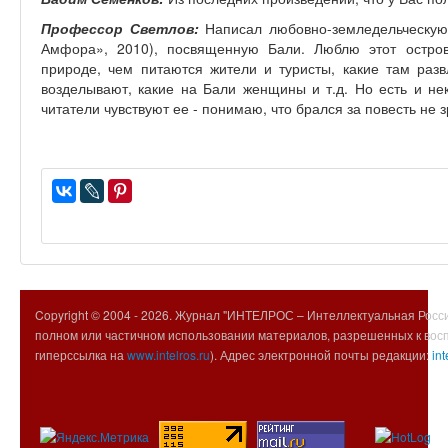
Профессор Светлов:
Написал любовно-земледельческую 
Амфора», 2010), посвященную Бали. Люблю этот остров
природе, чем питаются жители и туристы, какие там разв
возделывают, какие на Бали женщины и т.д. Но есть и не
читатели чувствуют ее - понимаю, что брался за повесть не з
Copyright © 2004 -
2026. Журнал "ИНТЕЛРОС – Интеллектуальная Росси
полном или частичном использовании материалов, разрешенных к вос
гиперссылка на
www.intelros.ru
). Адрес электронной почты редакции:
int