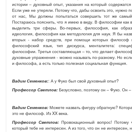
истории – духовный опыт, указания на который содержатся 
Если уже не утеряли. Потому что, дабы освоить это, нужно п
от нас, Мы должны попытаться совершить тот же самый
Постараюсь пояснить, что я имею в виду. В философии как
выделить три сферы. Во-первых, философия, как образ
идеология, философия как методология для наук. Я бы назв
вторых - набор средств, при помощи которых философ и
философский язык, тип дискурса, менталитета: специ
философии. Третья составляющая – то, что делает филосо
духовные упражнения - можно называть по-разному. Но если
и философа, а есть только полезная социальная функция.
Вадим Семенков:
: А у Фуко был свой духовный опыт?
Профессор Светлов:
Безусловно, поэтому он – Фуко. Он 
Вадим Семенков:
Можете назвать фигуру обратную? Которая
это не философ. Из XX века.
Профессор Светлов:
Провокационный вопрос! Потому ч
который тебе не интересен. А из того, что он не интересен,