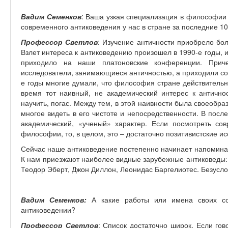
Вадим Семенков
: Ваша узкая специализация в философии 
современного антиковедения у нас в стране за последние 10
Профессор Светлов
: Изучение античности приобрело бо
Взлет интереса к антиковедению произошел в 1990-е годы, 
приходило на наши платоновские конференции. Прич
исследователи, занимающиеся античностью, а приходили со
е годы многие думали, что философия стране действительн
время тот наивный, не академический интерес к античнос
научить, погас. Между тем, в этой наивности была своеобра
многое видеть в его чистоте и непосредственности. В пос
академический, «ученый» характер. Если посмотреть со
философии, то, в целом, это – достаточно позитивистские и
Сейчас наше антиковедение постепенно начинает напоминат
К нам приезжают наиболее видные зарубежные антиковеды: 
Теодор Эберт, Джон Диллон, Леонидас Баргелиотес. Безусло
Вадим Семенков:
А какие работы или имена своих со
антиковедении?
Профессор Светлов
: Список достаточно широк. Если гов