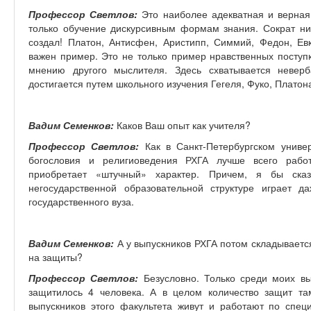
Профессор Светлов:
Это наиболее адекватная и верная
только обучение дискурсивным формам знания. Сократ н
создал! Платон, Антисфен, Аристипп, Симмий, Федон, Ев
важен пример. Это не только пример нравственных поступк
мнению другого мыслителя. Здесь схватывается неверб
достигается путем школьного изучения Гегеля, Фуко, Платона
Вадим Семенков:
Каков Ваш опыт как учителя?
Профессор Светлов:
Как в Санкт-Петербургском универ
богословия и религиоведения РХГА лучше всего работ
приобретает «штучный» характер. Причем, я бы сказ
негосударственной образовательной структуре играет 
государственного вуза.
Вадим Семенков:
А у выпускников РХГА потом складывает
на защиты?
Профессор Светлов:
Безусловно. Только среди моих вы
защитилось 4 человека. А в целом количество защит та
выпускников этого факультета живут и работают по спец