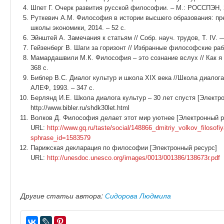
Шпет Г. Очерк развития русской философии. – М.: РОССПЭН, 2
Руткевич А.М. Философия в истории высшего образования: пр
школы экономики, 2014. – 52 с.
Эйнштей Α. Замечания к статьям // Собр. науч. трудов, Т. IV. 
Гейзенберг В. Шаги за горизонт // Избранные философские рабо
Мамардашвили М.К. Философия – это сознание вслух // Как я
368 с.
Библер В.С. Диалог культур и школа XIX века //Школа диалога
АЛЕФ, 1993. – 347 с.
Берлянд И.Е. Школа диалога культур – 30 лет спустя [Электр
http://www.bibler.ru/shdk30let.html
Волков Д. Философия делает этот мир уютнее [Электронный р
URL:
http://www.gq.ru/taste/social/148866_dmitriy_volkov_filosof
sphrase_id=1583579
Парижская декларация по философии [Электронный ресурс]
URL:
http://unesdoc.unesco.org/images/0013/001386/138673r.pdf
Другие статьи автора:
Сидорова Людмила