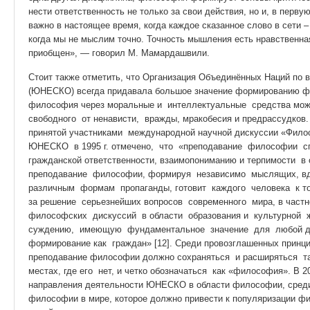
нести ответственность не только за свои действия, но и, в перву
важно в настоящее время, когда каждое сказанное слово в сети –
когда мы не мыслим точно. Точность мышления есть нравственна
приобщен», — говорил М. Мамардашвили.
Стоит также отметить, что Организация Объединённых Наций по в
(ЮНЕСКО) всегда придавала большое значение формированию фи
философия через моральные и интеллектуальные средства мож
свободного от ненависти, вражды, мракобесия и предрассудко
принятой участниками международной научной дискуссии «Фило
ЮНЕСКО в 1995 г. отмечено, что «преподавание философии сп
гражданской ответственности, взаимопониманию и терпимости 
преподавание философии, формируя независимо мыслящих, вд
различным формам пропаганды, готовит каждого человека к то
за решение серьезнейших вопросов современного мира, в частн
философских дискуссий в области образования и культурной ж
суждению, имеющую фундаментальное значение для любой де
формирование как граждан» [12]. Среди провозглашенных принц
преподавание философии должно сохраняться и расширяться там
местах, где его нет, и четко обозначаться как «философия». В 2
направления деятельности ЮНЕСКО в области философии, среди
философии в мире, которое должно привести к популяризации ф