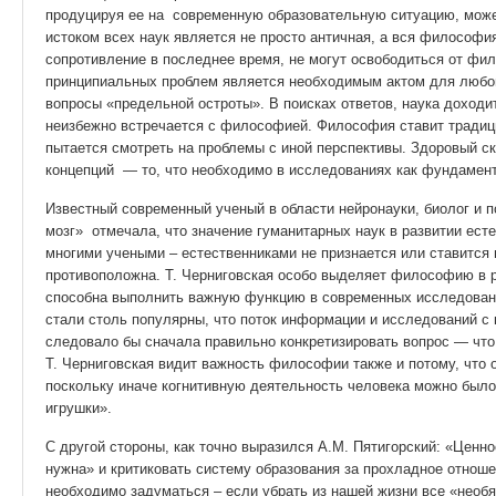
продуцируя ее на современную образовательную ситуацию, мож
истоком всех наук является не просто античная, а вся философия
сопротивление в последнее время, не могут освободиться от фи
принципиальных проблем является необходимым актом для любой 
вопросы «предельной остроты». В поисках ответов, наука доходит
неизбежно встречается с философией. Философия ставит традиц
пытается смотреть на проблемы с иной перспективы. Здоровый ск
концепций — то, что необходимо в исследованиях как фундамент
Известный современный ученый в области нейронауки, биолог и п
мозг» отмечала, что значение гуманитарных наук в развитии ест
многими учеными – естественниками не признается или ставится 
противоположна. Т. Черниговская особо выделяет философию в р
способна выполнить важную функцию в современных исследовани
стали столь популярны, что поток информации и исследований с 
следовало бы сначала правильно конкретизировать вопрос — что
Т. Черниговская видит важность философии также и потому, что
поскольку иначе когнитивную деятельность человека можно было
игрушки».
С другой стороны, как точно выразился А.М. Пятигорский: «Ценн
нужна» и критиковать систему образования за прохладное отнош
необходимо задуматься – если убрать из нашей жизни все «необя