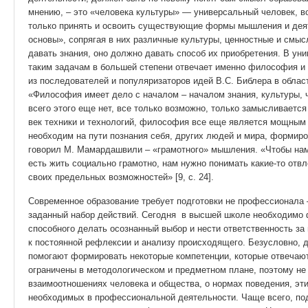
мнению, – это «человека культуры» — универсальный человек, 
только принять и освоить существующие формы мышления и деят
основы», сопрягая в них различные культуры, ценностные и смы
давать знания, оно должно давать способ их приобретения. В уни
таким задачам в большей степени отвечает именно философия и
из последователей и популяризаторов идей В.С. Библера в обла
«Философия имеет дело с началом – началом знания, культуры, че
всего этого еще нет, все только возможно, только замысливается 
век техники и технологий, философия все еще является мощным
необходим на пути познания себя, других людей и мира, формиро
говорил М. Мамардашвили – «грамотного» мышления. «Чтобы на
есть жить социально грамотно, нам нужно понимать какие-то отв
своих предельных возможностей» [9, с. 24].
Современное образование требует подготовки не профессионала
заданный набор действий. Сегодня в высшей школе необходимо
способного делать осознанный выбор и нести ответственность за 
к постоянной рефлексии и анализу происходящего. Безусловно,
помогают формировать некоторые компетенции, которые отвечаю
ограничены в методологическом и предметном плане, поэтому не 
взаимоотношениях человека и общества, о нормах поведения, эти
необходимых в профессиональной деятельности. Чаще всего, по