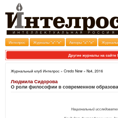
Интелрос
Журналы "а"-"я"
Авторы "а"-"я"
Журналь
Другие журналы на сайт
Журнальный клуб Интелрос
»
Credo New
»
№4, 2016
Людмила Сидорова
О роли философии в современном образова
Национальный исследовате