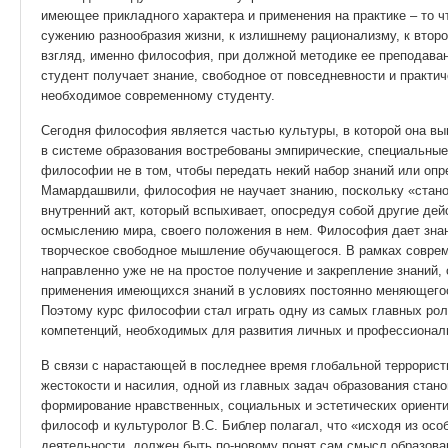
имеющее прикладного характера и применения на практике – то чт
сужению разнообразия жизни, к излишнему рационализму, к втор
взгляд, именно философия, при должной методике ее преподаван
студент получает знание, свободное от повседневности и практич
необходимое современному студенту.
Сегодня философия является частью культуры, в которой она вып
в системе образования востребованы эмпирические, специальные
философии не в том, чтобы передать некий набор знаний или о
Мамардашвили, философия не научает знанию, поскольку «стано
внутренний акт, который вспыхивает, опосредуя собой другие дейс
осмыслению мира, своего положения в нем. Философия дает зна
творческое свободное мышление обучающегося. В рамках соврем
направленно уже не на простое получение и закрепление знаний,
применения имеющихся знаний в условиях постоянно меняющегос
Поэтому курс философии стал играть одну из самых главных ро
компетенций, необходимых для развития личных и профессионал
В связи с нарастающей в последнее время глобальной террорист
жестокости и насилия, одной из главных задач образования стан
формирование нравственных, социальных и эстетических ориенти
философ и культуролог В.С. Библер полагал, что «исходя из о
деятельности, должен быть по-новому понят сам смысл образовани