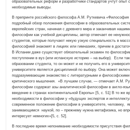
образовательных реформ и разработчики стандартов учтут опыт 
необходимые выводы.
В препринте российского философа А.М. Руткевича «Философия 
подробный обзор положения философии в образовательных систе
европейских стран, начиная с древнего мира и заканчивая наши
философии как учебной дисциплины, автор отмечает ее ненужн
студентов, которые получают некую узкую специальность в массо
философией знакомят в лицеях или гимназиях, причем в достаточ
В Испании даже существует обязательный экзамен по философии
поступлении в вуз (или испанскую историю – на выбор). Если так
образовании студента, то он может и не получить его в универс
университете является дисциплиной по выбору. Она может включ
подразумевающие знакомство с литературными и философскими т
критического мышления. «В лучшем случае, — отмечает А.М. Ру
философии содержат азы аналитической философии в англо-язы
введение в странах континентальной Европы» [5, с. 51] В то же 
необходимости в философии у «будущих экспертов и интеллектуа
современное положение философии в университете, человеку, 
занимающимся наукой, по – прежнему нужна метафизика, но впр
интересует немногих»[5, с. 52].
В последнее время непонимание необходимости присутствия фи