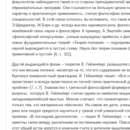
факультетов наблюдается также и со стороны преподавателей 
образовательных программ. Они ссылаются на большую ценност
характер и практическую применимость, считая философию изли
специальностей. В этой связи хотелось бы вспомнить, что такие
Э.Шредингер, М.Борн и др. всегда высоко оценивали роль филосо
неизбежной связь науки и философии. К примеру, А.Энштейн заме
«философский оппортунизм», ученые вынуждены прибегать к фил
новых фундаментальных теорий. «Теория познания, — подчеркива
наукой вырождается в пустую схему. Наука без теории познания 
при­митивной и пустой» [6, с. 321].
Другой выдающийся физик – теоретик В. Гейзенберг, размышляя о
что оно весьма полезно, несмотря на то, что его содержание не 
Критикуя поверхностный практицизм, В. Гейзенберг пишет: «Вся 
проистекает и всегда проистекала из тесной связи практической
проблем» [7, с.7]. Знакомство с греческой философией формиру
вопросы, которую В. Гейзенберг считал одним из наиболее мощ
западноевропейской мыслью. Многие считают, что гуманитарное о
только тем, кто материально обеспечен. На самом же деле, учен
рано или поздно придется научиться у греков этой уникальной с
проблем. «В последние десятилетия, — пишет В. Гейзенберг, — в
заметны связи между различными естественными науками. Повсюд
этот общий исток кроется в конечном счете в античном мышлении»