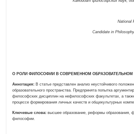
Кандидат философских наук, до
National 
Candidate in Philosoph
О РОЛИ ФИЛОСОФИИ В СОВРЕМЕННОМ ОБРАЗОВАТЕЛЬНОМ
Аннотация:
В статье представлен анализ неустойчивого положе
образовательного пространства. Предпринята попытка аргументи
философских дисциплин на нефилософских факультетах, а такж
процессе формирования личных качеств и общекультурных компе
Ключевые слова:
высшее образование, реформы образования, 
философии.