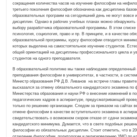
сокращения количества часов на изучение философии на нефил
третьего поколения философия обозначена как дисциплина базов
образовательных программ на сегодняшний день не могут вовсе
дисциплин. Однако в рабочих учебных планах можно обнаружить
выбору разработчика образовательной программы. В этом списке 
психология, социология, право и пр. В принципе, и в качестве о
образовательной программы, курсу философии отводится минима
которых выделена на самостоятельное изучение студентов. Естес
общей ориентацией на дисциплины профессионального цикла и ув
студентов на одного преподавателя.
В образовательной политике мы также наблюдаем определенный 
преподавания философии в университетах, в частности, в системе
Министр образования РФ Д.В. Ливанов на встрече главы правите
высказался за отмену обязательного кандидатского экзамена по 
Министерства образования и науки РФ о внесение изменений в по
педагогических кадров в аспирантуре, предусматривающий пров
только по решению организации. Следом за приказом на сайтах 
отмене философии в качестве вступительного экзамена в аспиран
свидетельствовать о возможном скором отказе от сдачи экзамена
кандидатского минимума. Думается, что в свете подобных решен
философии из обязательных дисциплин. Стоит отметить, что в 20
отделение философии, политологии и религиоведению УМО по к