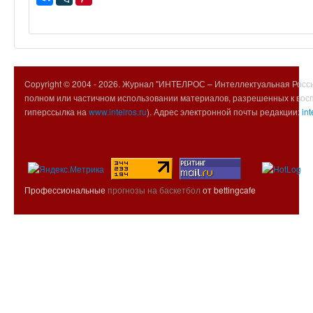
Copyright © 2004 -
2026. Журнал "ИНТЕЛРОС – Интеллектуальная Росси
полном или частичном использовании материалов, разрешенных к вос
гиперссылка на
www.intelros.ru
). Адрес электронной почты редакции:
int
Профессиональные
прогнозы на баскетбол
от bettingcafe