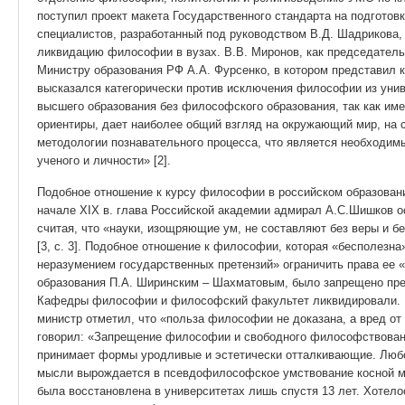
поступил проект макета Государственного стандарта на подготов
специалистов, разработанный под руководством В.Д. Шадрикова
ликвидацию философии в вузах. В.В. Миронов, как председатель
Министру образования РФ А.А. Фурсенко, в котором представил к
высказался категорически против исключения философии из унив
высшего образования без философского образования, так как им
ориентиры, дает наиболее общий взгляд на окружающий мир, на с
методологии познавательного процесса, что является необходим
ученого и личности» [2].
Подобное отношение к курсу философии в российском образовани
начале ХIХ в. глава Российской академии адмирал А.С.Шишков 
считая, что «науки, изощряющие ум, не составляют без веры и б
[3, с. 3]. Подобное отношение к философии, которая «бесполезн
неразумением государственных претензий» ограничить права ее «
образования П.А. Ширинским – Шахматовым, было запрещено пр
Кафедры философии и философский факультет ликвидировали. 
министр отметил, что «польза философии не доказана, а вред от
говорил: «Запрещение философии и свободного философствовани
принимает формы уродливые и эстетически отталкивающие. Любо
мысли вырождается в псевдофилософское умствование косной мо
была восстановлена в университетах лишь спустя 13 лет. Хотел