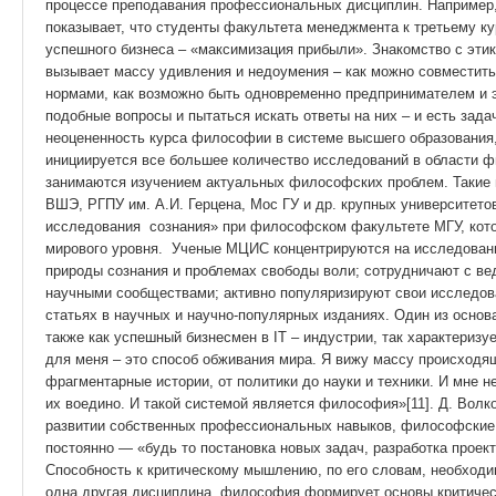
процессе преподавания профессиональных дисциплин. Например,
показывает, что студенты факультета менеджмента к третьему к
успешного бизнеса – «максимизация прибыли». Знакомство с эти
вызывает массу удивления и недоумения – как можно совместит
нормами, как возможно быть одновременно предпринимателем и 
подобные вопросы и пытаться искать ответы на них – и есть зад
неоцененность курса философии в системе высшего образования
инициируется все большее количество исследований в области ф
занимаются изучением актуальных философских проблем. Такие 
ВШЭ, РГПУ им. А.И. Герцена, Мос ГУ и др. крупных университето
исследования сознания» при философском факультете МГУ, кото
мирового уровня. Ученые МЦИС концентрируются на исследован
природы сознания и проблемах свободы воли; сотрудничают с 
научными сообществами; активно популяризируют свои исследов
статьях в научных и научно-популярных изданиях. Один из осно
также как успешный бизнесмен в IТ – индустрии, так характериз
для меня – это способ обживания мира. Я вижу массу происходящ
фрагментарные истории, от политики до науки и техники. И мне н
их воедино. И такой системой является философия»[11]. Д. Вол
развитии собственных профессиональных навыков, философские с
постоянно — «будь то постановка новых задач, разработка проек
Способность к критическому мышлению, по его словам, необходим
одна другая дисциплина, философия формирует основы критичес