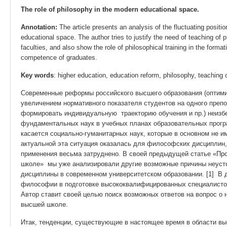
The role of philosophy in the modern educational space.
Annotation:
The article presents an analysis of the fluctuating positi
educational space. The author tries to justify the need of teaching of p
faculties, and also show the role of philosophical training in the format
competence of graduates.
Key words
: higher education, education reform, philosophy, teaching o
Современные реформы российского высшего образования (оптими
увеличением нормативного показателя студентов на одного преп
формировать индивидуальную траекторию обучения и пр.) неизб
фундаментальных наук в учебных планах образовательных прогр
касается социально-гуманитарных наук, которые в основном не и
актуальной эта ситуация оказалась для философских дисциплин,
применения весьма затруднено. В своей предыдущей статье «П
школе» мы уже анализировали другие возможные причины неуст
дисциплины в современном университетском образовании. [1] В д
философии в подготовке высококвалифицированных специалистов
Автор ставит своей целью поиск возможных ответов на вопрос о
высшей школе.
Итак, тенденции, существующие в настоящее время в области вы