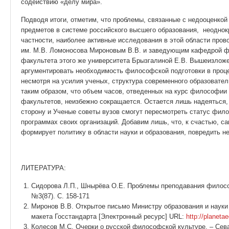
содействию «делу мира».
Подводя итоги, отметим, что проблемы, связанные с недооценко
предметов в системе российского высшего образования, неоднок
частности, наиболее активные исследования в этой области про
им. М.В. Ломоносова Мироновым В.В. и заведующим кафедрой 
факультета этого же университета Брызгалиной Е.В. Вышеизложе
аргументировать необходимость философской подготовки в проце
несмотря на усилия ученых, структура современного образовате
таким образом, что объем часов, отведенных на курс философи
факультетов, неизбежно сокращается. Остается лишь надеяться,
сторону и Ученые советы вузов смогут пересмотреть статус фил
программах своих организаций. Добавим лишь, что, к счастью, с
формирует политику в области науки и образования, повредить н
ЛИТЕРАТУРА:
Сидорова Л.П., Шнырёва О.Е. Проблемы преподавания философ
№3(87). С. 158-171
Миронов В.В. Открытое письмо Министру образования и науки
макета Госстандарта [Электронный ресурс] URL:
http://planetae
Колесов М.С. Очерки о русской философской культуре. – Сева