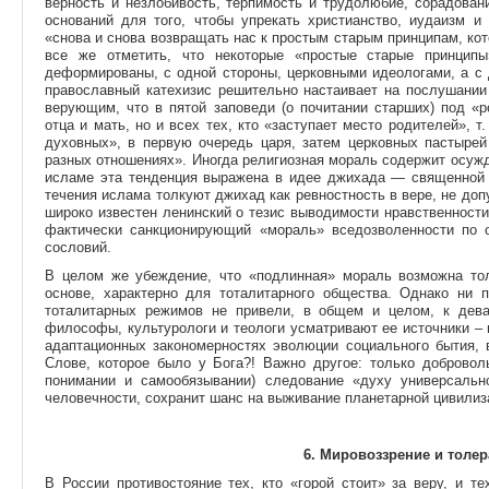
верность и незлобивость, терпимость и трудолюбие, сорадован
оснований для того, чтобы упрекать христианство, иудаизм и
«снова и снова возвращать нас к простым старым принципам, кот
все же отметить, что некоторые «простые старые принцип
деформированы, с одной стороны, церковными идеологами, а с 
православный катехизис решительно настаивает на послушании
верующим, что в пятой заповеди (о почитании старших) под «
отца и мать, но и всех тех, кто «заступает место родителей», т
духовных», в первую очередь царя, затем церковных пастырей
разных отношениях». Иногда религиозная мораль содержит осуж
исламе эта тенденция выражена в идее джихада — священной 
течения ислама толкуют джихад как ревностность в вере, не доп
широко известен ленинский о тезис выводимости нравственности
фактически санкционирующий «мораль» вседозволенности по 
сословий.
В целом же убеждение, что «подлинная» мораль возможна тол
основе, характерно для тоталитарного общества. Однако ни 
тоталитарных режимов не привели, в общем и целом, к дев
философы, культурологи и теологи усматривают ее источники – 
адаптационных закономерностях эволюции социального бытия, 
Слове, которое было у Бога?! Важно другое: только добровол
понимании и самообязывании) следование «духу универсально
человечности, сохранит шанс на выживание планетарной цивилиз
6. Мировоззрение и толер
В России противостояние тех, кто «горой стоит» за веру, и те