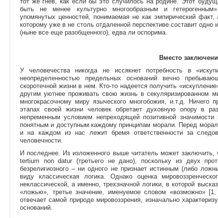
тот же гнев, как если бы это случилось на родине. Этот буду
быть не менее культурно многообразным и гетерогенным» 
упомянутых ценностей, понимаемая не как эмпирический факт, 
которому уже в не столь отдаленной перспективе составит одно
(ныне все еще разобщенного), едва ли оспорима.
Вместо заключени
У человечества никогда не иссякнет потребность в «иску
неопределенностью предельных оснований вечно пребыва
скоротечной жизни в нем. Кто-то надеется получить «искупление»
другим уютнее проживать свою жизнь в секуляризированном ми
многокрасочному миру языческого многобожия, и.т.д. Ничего п
этапах своей жизни человек обретает духовную опору в ра
непременным условием непреходящей позитивной значимости 
понятным и доступным каждому принципам морали. Перед морал
и на каждом из нас лежит бремя ответственности за следо
человечности.
И последнее. Из изложенного выше читатель может заключить, 
tertium non datur (третьего не дано), поскольку из двух пр
безрелигиозного – ни одного не признает истинным (либо ложн
виду классическая логика. Однако оценка мировоззренческ
неклассической, а именно, трехзначной логики, в которой выска
«ложью», третье значение, именуемое словом «возможно» [1, 
отвечает самой природе мировоззрения, изначально характериз
оснований.