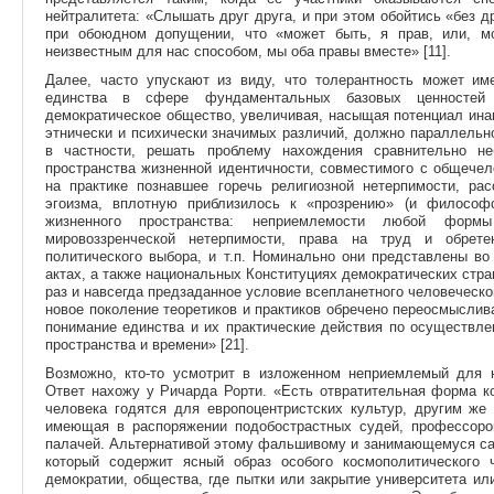
нейтралитета: «Слышать друг друга, и при этом обойтись «без д
при обоюдном допущении, что «может быть, я прав, или, мо
неизвестным для нас способом, мы оба правы вместе» [11].
Далее, часто упускают из виду, что толерантность может и
единства в сфере фундаментальных базовых ценностей 
демократическое общество, увеличивая, насыщая потенциал инако
этнически и психически значимых различий, должно параллельн
в частности, решать проблему нахождения сравнительно не
пространства жизненной идентичности, совместимого с общечел
на практике познавшее горечь религиозной нетерпимости, рас
эгоизма, вплотную приблизилось к «прозрению» (и философ
жизненного пространства: неприемлемости любой формы
мировоззренческой нетерпимости, права на труд и обрете
политического выбора, и т.п. Номинально они представлены в
актах, а также национальных Конституциях демократических стран
раз и навсегда предзаданное условие всепланетного человеческог
новое поколение теоретиков и практиков обречено переосмыслива
понимание единства и их практические действия по осуществле
пространства и времени» [21].
Возможно, кто-то усмотрит в изложенном неприемлемый для 
Ответ нахожу у Ричарда Рорти. «Есть отвратительная форма ко
человека годятся для европоцентристских культур, другим же
имеющая в распоряжении подобострастных судей, профессоро
палачей. Альтернативой этому фальшивому и занимающемуся са
который содержит ясный образ особого космополитического 
демократии, общества, где пытки или закрытие университета ил