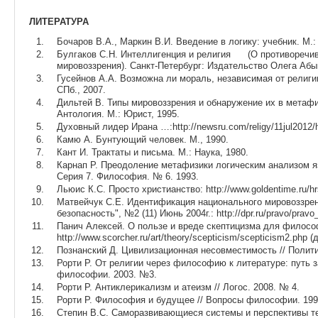
ЛИТЕРАТУРА
Бочаров В.А., Маркин В.И. Введение в логику: учебник. М
Булгаков С.Н. Интеллигенция и религия (О противоречив
мировоззрения). Санкт-Петербург: Издательство Олега Абы
Гусейнов А.А. Возможна ли мораль, независимая от религии
СПб., 2007.
Дильтей В. Типы мировоззрения и обнаружение их в метафи
Антология. М.: Юрист, 1995.
Духовный лидер Ирана …:http://newsru.com/religy/11jul2012/
Камю А. Бунтующий человек. М., 1990.
Кант И. Трактаты и письма. М.: Наука, 1980.
Карнап Р. Преодоление метафизики логическим анализом яз
Серия 7. Философия. № 6. 1993.
Льюис К.С. Просто христианство: http://www.goldentime.ru/h
Матвейчук С.Е. Идентификация национального мировоззрени
безопасность", №2 (11) Июнь 2004г.: http://dpr.ru/pravo/prav
Панич Алексей. О пользе и вреде скептицизма для филос
http://www.scorcher.ru/art/theory/scepticism/scepticism2.php 
Познанский Д. Цивилизационная несовместимость // Политич
Рорти Р. От религии через философию к литературе: путь 
философии. 2003. №3.
Рорти Р. Антиклерикализм и атеизм // Логос. 2008. № 4.
Рорти Р. Философия и будущее // Вопросы философии. 199
Степин В.С. Саморазвивающиеся системы и перспективы те