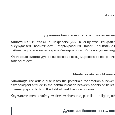
doctor
Духовная безопасность:
конфликты на ми
Аннотация:
В связи с назревающими в обществе конфликта
обсуждается возможность формирования новой социально-п
субъектов разной веры, веры и безверия, способствующей выходу
Ключевые слова:
духовная безопасность, мировоззрение, религ
толерантность
Mental safety: world view 
Summary:
The article discusses the potentials for creation a newer
psychological attitude in the communication between agents of belief 
of emerging conflicts in the field of worldview discourses.
Key words:
mental safety, worldview discourse, pluralism, religion, ath
Духовная безопасность:
ко