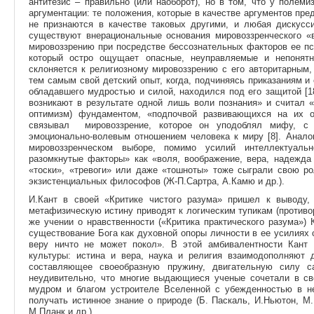
антитезис – правильно (или наоборот), но в том, что у полем
аргументации: те положения, которые в качестве аргументов пр
не признаются в качестве таковых другими, и любая дискусси
существуют внерациональные основания мировоззренческого «
мировоззрению при посредстве бессознательных факторов ее пс
который остро ощущает опасные, неуправляемые и непонятн
склоняется к религиозному мировоззрению с его авторитарным
тем самым свой детский опыт, когда, подчиняясь приказаниям и
обладавшего мудростью и силой, находился под его защитой [18
возникают в результате одной лишь воли познания» и считал 
оптимизм) фундаментом, «подпочвой развивающихся на их ос
связывал мировоззрение, которое он уподоблял мифу, с 
эмоционально-волевым отношением человека к миру [8]. Аналог
мировоззренческом выборе, помимо усилий интеллектуальн
разомкнутые факторы» как «воля, воображение, вера, надежда 
«тоски», «тревоги» или даже «тошноты» тоже сыграли свою ро
экзистенциальных философов (Ж-П.Сартра, А.Камю и др.).
И.Кант в своей «Критике чистого разума» пришел к выводу,
метафизическую истину приводят к логическим тупикам (противо
же учении о нравственности («Критика практического разума»)
существование Бога как духовной опоры личности в ее усилиях 
веру ничто не может покол». В этой амбивалентности Кант
культуры: истина и вера, наука и религия взаимодополняют д
составляющее своеобразную пружину, двигательную силу са
неудивительно, что многие выдающиеся ученые сочетали в св
мудром и благом устроителе Вселенной с убежденностью в н
получать истинное знание о природе (Б. Паскаль, И.Ньютон, М
М.Планк и др.).