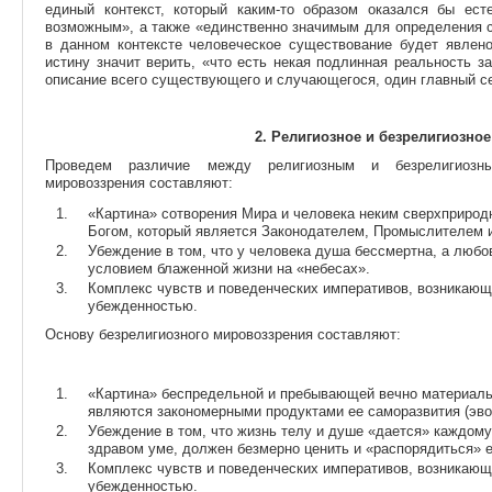
единый контекст, который каким-то образом оказался бы ес
возможным», а также «единственно значимым для определения с
в данном контексте человеческое существование будет явлено
истину значит верить, «что есть некая подлинная реальность з
описание всего существующего и случающегося, один главный сек
2. Религиозное и безрелигиозно
Проведем различие между религиозным и безрелигиозны
мировоззрения составляют:
«Картина» сотворения Мира и человека неким сверхприрод
Богом, который является Законодателем, Промыслителем и
Убеждение в том, что у человека душа бессмертна, а любо
условием блаженной жизни на «небесах».
Комплекс чувств и поведенческих императивов, возникающ
убежденностью.
Основу безрелигиозного мировоззрения составляют:
«Картина» беспредельной и пребывающей вечно материаль
являются закономерными продуктами ее саморазвития (эво
Убеждение в том, что жизнь телу и душе «дается» каждому 
здравом уме, должен безмерно ценить и «распорядиться» 
Комплекс чувств и поведенческих императивов, возникающи
убежденностью.