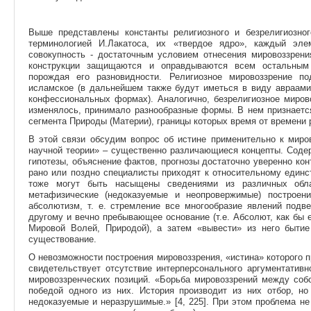
Выше представлены константы религиозного и безрелигиозног
терминологией И.Лакатоса, их «твердое ядро», каждый эле
совокупность - достаточным условием отнесения мировоззрени
конструкции защищаются и оправдываются всем остальным 
порождая его разновидности. Религиозное мировоззрение по
исламское (в дальнейшем также будут иметься в виду авраами
конфессиональных формах). Аналогично, безрелигиозное мирово
изменялось, принимало разнообразные формы. В нем признается
сегмента Природы (Материи), границы которых время от времени 
В этой связи обсудим вопрос об истине применительно к миро
научной теории» – существенно различающиеся концепты. Содер
гипотезы, объяснение фактов, прогнозы достаточно уверенно кон
рано или поздно специалисты приходят к относительному единс
тоже могут быть насыщены сведениями из различных обл
метафизические (недоказуемые и неопровержимые) построен
абсолютизм, т. е. стремление все многообразие явлений подв
другому и вечно пребывающее основание (т.е. Абсолют, как бы 
Мировой Волей, Природой), а затем «вывести» из него бытие
существование.
О невозможности построения мировоззрения, «истина» которого п
свидетельствует отсутствие интерперсонального аргументатив
мировоззренческих позиций. «Борьба мировоззрений между соб
победой одного из них. История производит из них отбор, н
недоказуемые и неразрушимые.» [4, 225]. При этом проблема не 