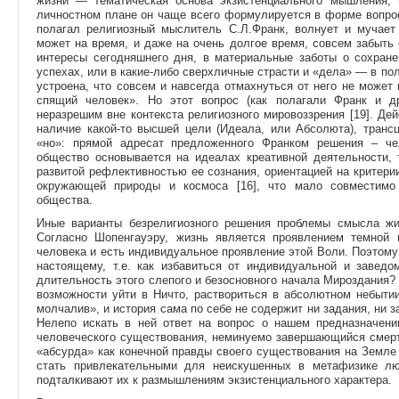
жизни — тематическая основа экзистенциального мышления,
личностном плане он чаще всего формулируется в форме вопрос
полагал религиозный мыслитель С.Л.Франк, волнует и мучает
может на время, и даже на очень долгое время, совсем забыть 
интересы сегодняшнего дня, в материальные заботы о сохране
успехах, или в какие-либо сверхличные страсти и «дела» — в поли
устроена, что совсем и навсегда отмахнуться от него не може
спящий человек». Но этот вопрос (как полагали Франк и др
неразрешим вне контекста религиозного мировоззрения [19]. Де
наличие какой-то высшей цели (Идеала, или Абсолюта), транс
«но»: прямой адресат предложенного Франком решения – че
общество основывается на идеалах креативной деятельности, 
развитой рефлективностью ее сознания, ориентацией на критер
окружающей природы и космоса [16], что мало совместимо 
общества.
Иные варианты безрелигиозного решения проблемы смысла ж
Согласно Шопенгауэру, жизнь является проявлением темной
человека и есть индивидуальное проявление этой Воли. Поэтому 
настоящему, т.е. как избавиться от индивидуальной и завед
длительность этого слепого и безосновного начала Мироздания? 
возможности уйти в Ничто, раствориться в абсолютном небытии
молчалив», и история сама по себе не содержит ни задания, ни з
Нелепо искать в ней ответ на вопрос о нашем предназначени
человеческого существования, неминуемо завершающийся смер
«абсурда» как конечной правды своего существования на Земле 
стать привлекательными для неискушенных в метафизике лю
подталкивают их к размышлениям экзистенциального характера.