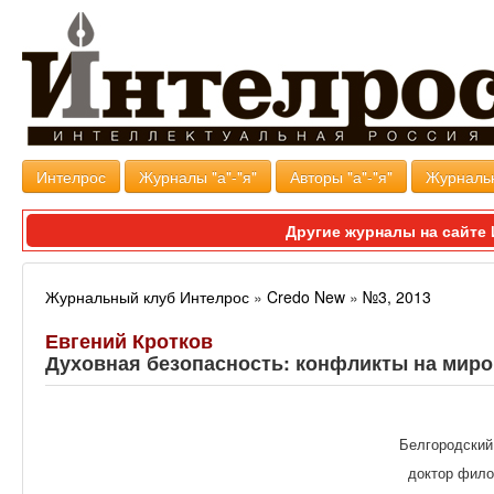
Интелрос
Журналы "а"-"я"
Авторы "а"-"я"
Журналь
Другие журналы на сайт
Журнальный клуб Интелрос
»
Credo New
»
№3, 2013
Евгений Кротков
Духовная безопасность: конфликты на миро
Белгородский
доктор фил