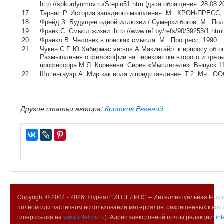
http://spkurdyumov.ru/Stepin51.htm (дата обращения: 28.08.2
Тарнас Р. История западного мышления. М.: КРОН-ПРЕСС, 
Фрейд З. Будущее одной иллюзии / Сумерки богов. М.: Пол
Франк С. Смысл жизни: http://www.ref.by/refs/90/39253/1.htm
Франкл В. Человек в поисках смысла. М.: Прогресс, 1990.
Чукин С.Г. Ю.Хабермас versus А.Макинтайр: к вопросу об 
Размышления о философии на перекрестке второго и треть
профессора М.Я. Корнеева. Серия «Мыслители». Выпуск 11.
Шопенгауэр А. Мир как воля и представление. Т.2. Мн.: ОО
Другие статьи автора:
Кротков Евгений
Copyright © 2004 -
2026. Журнал "ИНТЕЛРОС – Интеллектуальная Росси
полном или частичном использовании материалов, разрешенных к вос
гиперссылка на
www.intelros.ru
). Адрес электронной почты редакции:
int