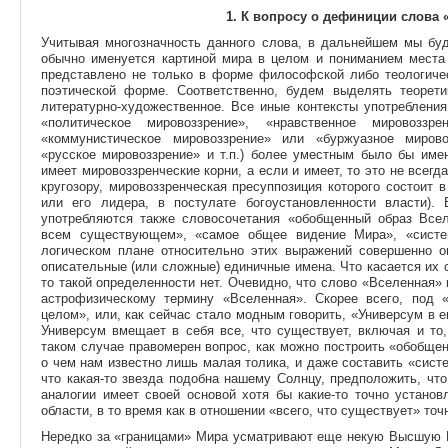
1.
К вопросу о дефиниции слова 
Учитывая многозначность данного слова, в дальнейшем мы буд
обычно именуется картиной мира в целом и пониманием места
представлено не только в форме философской либо теологичес
поэтической форме. Соответственно, будем выделять теорети
литературно-художественное. Все иные контексты употребления
«политическое мировоззрение», «нравственное мировоззре
«коммунистическое мировоззрение» или «буржуазное мировоз
«русское мировоззрение» и т.п.) более уместным было бы имен
имеет мировоззренческие корни, а если и имеет, то это не всегд
кругозору, мировоззренческая пресуппозиция которого состоит в
или его лидера, в постулате богоустановленности власти)
употребляются также словосочетания «обобщенный образ Все
всем существующем», «самое общее видение Мира», «систем
логическом плане относительно этих выражений совершенно о
описательные (или сложные) единичные имена. Что касается их с
то такой определенности нет. Очевидно, что слово «Вселенная» 
астрофизическому термину «Вселенная». Скорее всего, под
целом», или, как сейчас стало модным говорить, «Универсум в е
Универсум вмещает в себя все, что существует, включая и то
таком случае правомерен вопрос, как можно построить «обобщен
о чем нам известно лишь малая толика, и даже составить «систе
что какая-то звезда подобна нашему Солнцу, предположить, чт
аналогии имеет своей основой хотя бы какие-то точно устано
области, в то время как в отношении «всего, что существует» то
Нередко за «границами» Мира усматривают еще некую Высшую Ре