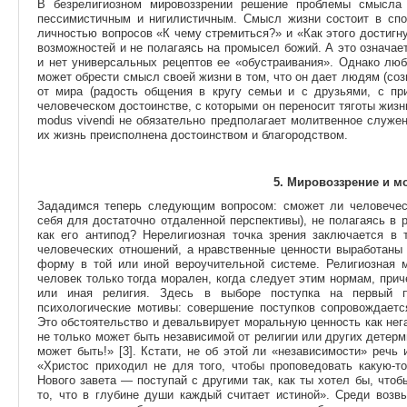
В безрелигиозном мировоззрении решение проблемы смысла
пессимистичным и нигилистичным. Смысл жизни состоит в спо
личностью вопросов «К чему стремиться?» и «Как этого достигну
возможностей и не полагаясь на промысел божий. А это означает
и нет универсальных рецептов ее «обустраивания». Однако лю
может обрести смысл своей жизни в том, что он дает людям (соз
от мира (радость общения в кругу семьи и с друзьями, с при
человеческом достоинстве, с которыми он переносит тяготы жизн
modus vivendi не обязательно предполагает молитвенное служе
их жизнь преисполнена достоинством и благородством.
5. Мировоззрение и м
Зададимся теперь следующим вопросом: сможет ли человечест
себя для достаточно отдаленной перспективы), не полагаясь в р
как его антипод? Нерелигиозная точка зрения заключается в 
человеческих отношений, а нравственные ценности выработаны
форму в той или иной вероучительной системе. Религиозная
человек только тогда морален, когда следует этим нормам, прич
или иная религия. Здесь в выборе поступка на первый 
психологические мотивы: совершение поступков сопровождаетс
Это обстоятельство и девальвирует моральную ценность как нега
не только может быть независимой от религии или других детерм
может быть!» [3]. Кстати, не об этой ли «независимости» речь
«Христос приходил не для того, чтобы проповедовать какую-т
Нового завета — поступай с другими так, как ты хотел бы, что
то, что в глубине души каждый считает истиной». Среди воз