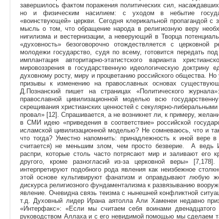
завершилось фактом поражения политических сил, насаждавших 
но и физическим насилием: с уходом в небытие госуда
«воинствующей» церкви. Сегодня клерикальной пропагандой с 
мысль о том, что обращение народа в религиозную веру необх
нигилизма и вестернизации, а неверующий в Творца потенциаль
«духовность» безоговорочно отождествляется с церковной р
молодежи государство, судя по всему, готовится передать по
имплантация авторитарно-этатистского варианта христианс
мировоззрения в государственную идеологическую доктрину ед
духовному росту, миру и процветанию российского общества. Но 
призывы к изменению на православных основах существующе
Д.Познанский пишет на страницах «Политического журнала»
православной цивилизационной моделью всю государственн
скрещивания христианских ценностей с секулярно-либеральными
провал» [12]. Спрашивается, а не возникнет ли, к примеру, жела
в СМИ идею «приведения в соответствие» российской государс
исламской цивилизационной моделью? Не сомневаюсь, что и та
что тогда? Уместно напомнить: принадлежность к иной вере в
считается) не меньшим злом, чем просто безверие. А ведь 
распри, которые столь часто потрясают мир и заливают его к
другого, кроме разногласий из-за церковной веры» [7,178]
интерпретируют подобного рода явления как неизбежное столкн
этой основе культивируют фанатизм и оправдывают любую же
дискурса религиозного фундаментализма к развязыванию вооруж
явление. Очевидна связь теизма с нынешней конфликтной ситуа
т.д. Духовный лидер Ирана аятолла Али Хаменеи недавно приз
«Интерфакс»: «Если мы считаем себя воинами двенадцатого
руководством Аллаха и с его невидимой помощью мы сделаем та