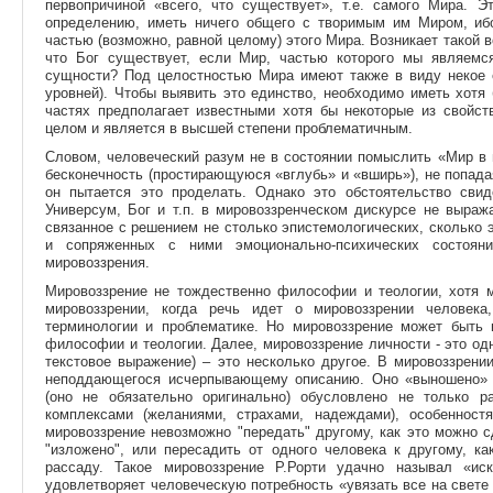
первопричиной «всего, что существует», т.е. самого Мира. 
определению, иметь ничего общего с творимым им Миром, иб
частью (возможно, равной целому) этого Мира. Возникает такой 
что Бог существует, если Мир, частью которого мы являемс
сущности? Под целостностью Мира имеют также в виду некое е
уровней). Чтобы выявить это единство, необходимо иметь хотя 
частях предполагает известными хотя бы некоторые из свойст
целом и является в высшей степени проблематичным.
Словом, человеческий разум не в состоянии помыслить «Мир в 
бесконечность (простирающуюся «вглубь» и «вширь»), не попадая
он пытается это проделать. Однако это обстоятельство сви
Универсум, Бог и т.п. в мировоззренческом дискурсе не выра
связанное с решением не столько эпистемологических, сколько
и сопряженных с ними эмоционально-психических состояни
мировоззрения.
Мировоззрение не тождественно философии и теологии, хотя 
мировоззрении, когда речь идет о мировоззрении человека
терминологии и проблематике. Но мировоззрение может быть
философии и теологии. Далее, мировоззрение личности - это одн
текстовое выражение) – это несколько другое. В мировоззрени
неподдающегося исчерпывающему описанию. Оно «выношено» 
(оно не обязательно оригинально) обусловлено не только р
комплексами (желаниями, страхами, надеждами), особенност
мировоззрение невозможно "передать" другому, как это можно с
"изложено", или пересадить от одного человека к другому, к
рассаду. Такое мировоззрение Р.Рорти удачно называл «иск
удовлетворяет человеческую потребность «увязать все на свете 