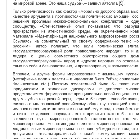
на мировой арене. Это наша судьба»,– заявил аятолла [5].
Только религиозность как фактор «морально доброго образа мысл
качестве аргумента в противостоянии политических амбиций, со
решения проблемы межконфессиональных конфликтов – одн
сообществу. «Отечественный опыт показывает, что разруш
произрастали из атеистической среды, не обременённой нра
материале «Идентификация национального мировоззрения росси
Ссылаясь на сомнительный по своему содержанию тезис «от
русским», автор полагает, что если политическая эли
«государствообразующей роли православного народа», то и д
лидера с целью совместного обустройства общего дом
«государствобразующий» народ и «другие народы» по основа
само по себе и безнравственно, и противоправно, и взрывоопасно
Впрочем, и другие формы мировоззрения с неменьшим «успех
(метафизика воли к власти – в идеологии 3-его Рейха; социальн
большевизма etc.) Поэтому желательной была бы такая сит
юридическим и этическим дискурсами не довлеют мирово
представляется формирование принципиально новой социально-п
другу субъектов разной веры, веры и безверия, способствующ
связана с малознакомой российскому обществу традицией толе
человек волен идти по жизни с понятной ему и родственной его 
и никто не должен понуждать его к принятию какого бы то ни
заключена суть мировоззренческой толерантности как 
мировоззрением. Ее антиподом является мировоззренческая ин
людям с иным мировоззрением на основе убеждения в том, что 
допустимо. Безальтернативный способ коммуникации меж
представляется таким, когда её участники оказываются сп