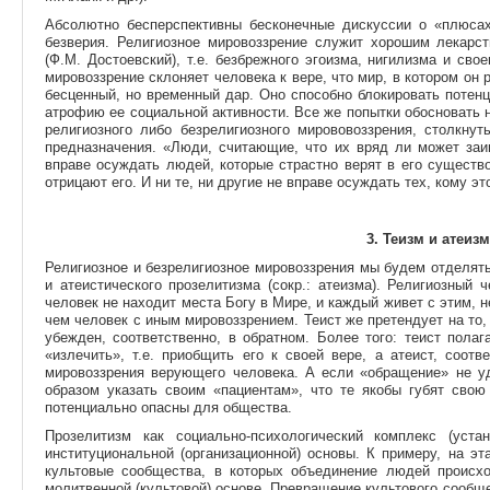
Абсолютно бесперспективны бесконечные дискуссии о «плюса
безверия. Религиозное мировоззрение служит хорошим лекарс
(Ф.М. Достоевский), т.е. безбрежного эгоизма, нигилизма и сво
мировоззрение склоняет человека к вере, что мир, в котором он
бесценный, но временный дар. Оно способно блокировать потен
атрофию ее социальной активности. Все же попытки обосновать н
религиозного либо безрелигиозного мирововоззрения, столкну
предназначения. «Люди, считающие, что их вряд ли может заи
вправе осуждать людей, которые страстно верят в его существ
отрицают его. И ни те, ни другие не вправе осуждать тех, кому э
3. Теизм и атеизм
Религиозное и безрелигиозное мировоззрения мы будем отделять 
и атеистического прозелитизма (сокр.: атеизма). Религиозный ч
человек не находит места Богу в Мире, и каждый живет с этим, 
чем человек с иным мировоззрением. Теист же претендует на то, 
убежден, соответственно, в обратном. Более того: теист полаг
«излечить», т.е. приобщить его к своей вере, а атеист, соот
мировоззрения верующего человека. А если «обращение» не уд
образом указать своим «пациентам», что те якобы губят свою
потенциально опасны для общества.
Прозелитизм как социально-психологический комплекс (уст
институциональной (организационной) основы. К примеру, на э
культовые сообщества, в которых объединение людей происх
молитвенной (культовой) основе. Превращение культового сообщ