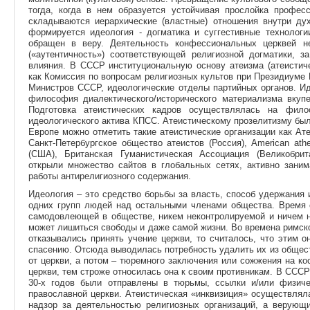
тогда, когда в нем образуется устойчивая прослойка професс
складываются иерархические (властные) отношения внутри ду
формируется идеология - догматика и суггестивные технологи
обращен в веру. Деятельность конфессиональных церквей н
(«аутентичность») соответствующей религиозной догматики, з
влияния. В СССР институциональную основу атеизма (атеистиче
как Комиссия по вопросам религиозных культов при Президиуме
Министров СССР, идеологические отделы партийных органов. Ид
философия диалектического/исторического материализма вкупе
Подготовка атеистических кадров осуществлялась на фило
идеологического актива КПСС. Атеистическому прозелитизму бы
Европе можно отметить такие атеистические организации как Ат
Санкт-Петербургское общество атеистов (Россия), American athe
(США), Британская Гуманистическая Ассоциация (Великобрит
открыли множество сайтов в глобальных сетях, активно заним
работы антирелигиозного содержания.
Идеология – это средство борьбы за власть, способ удержания 
одних групп людей над остальными членами общества. Время о
самодовлеющей в обществе, никем неконтролируемой и ничем не
может лишиться свободы и даже самой жизни. Во времена римско
отказывались принять учение церкви, то считалось, что этим 
спасению. Отсюда выводилась потребность удалить их из общес
от церкви, а потом – тюремного заключения или сожжения на к
церкви, тем строже относилась она к своим противникам. В СССР
30-х годов были отправлены в тюрьмы, ссылки и/или физич
православной церкви. Атеистическая «инквизиция» осуществлял
надзор за деятельностью религиозных организаций, а верующ