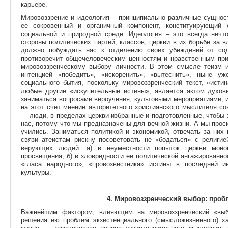
карьере.
Мировоззрение и идеология – принципиально различные сущност
ее сокровенный и органичный компонент, конституирующий
социальной и природной среде. Идеология – это всегда нечто
стороны политических партий, классов, церкви в их борьбе за в
должно побуждать нас к отделению своих убеждений от сод
противоречит общечеловеческим ценностям и нравственным при
мировоззренческому выбору личности. В этом смысле теизм 
интенцией «победить», «искоренить», «вытеснить», ныне у
социального бытия, поскольку мировоззренческий текст, «исти
любые другие «искупительные истины», является актом духов
заниматься вопросами вероучения, культовыми мероприятиями, 
на этот счет мнение авторитетного христианского мыслителя с
— люди, в пределах церкви избранные и подготовленные, чтобы
нас, потому что мы предназначены для вечной жизни. А мы проси
учились. Заниматься политикой и экономикой, отвечать за них
связи атеистам рискну посоветовать не «бодаться» с религие
верующих людей: а) в неуместности попыток церкви монопо
просвещения, б) в зловредности ее политической ангажированнос
«гласа народного», «провозвестника» истины в последней и
культуры.
4. Мировоззренческий выбор: проб
Важнейшим фактором, влияющим на мировоззренческий «выбо
решения ею проблем экзистенциального (смысложизненного) ха