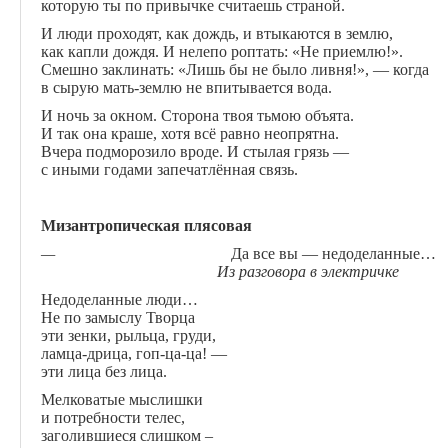
которую ты по привычке считаешь страной.
И люди проходят, как дождь, и втыкаются в землю,
как капли дождя. И нелепо роптать: «Не приемлю!».
Смешно заклинать: «Лишь бы не было ливня!», — когда
в сырую мать-землю не впитывается вода.
И ночь за окном. Сторона твоя тьмою объята.
И так она краше, хотя всё равно неопрятна.
Вчера подморозило вроде. И стылая грязь —
с иными годами запечатлённая связь.
Мизантропическая плясовая
—
Да все вы — недоделанные…
Из разговора в электричке
Недоделанные люди…
Не по замыслу Творца
эти зенки, рыльца, груди,
ламца-дрица, гоп-ца-ца! —
эти лица без лица.
Мелковатые мыслишки
и потребности телес,
заголившиеся слишком
–