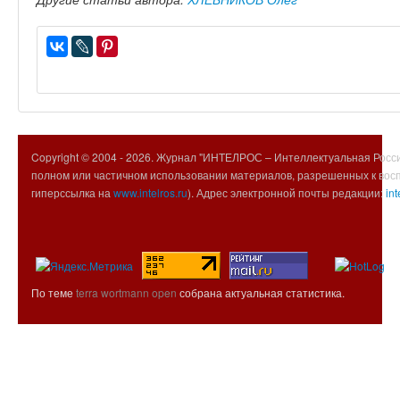
Copyright © 2004 -
2026. Журнал "ИНТЕЛРОС – Интеллектуальная Росси
полном или частичном использовании материалов, разрешенных к вос
гиперссылка на
www.intelros.ru
). Адрес электронной почты редакции:
int
По теме
terra wortmann open
собрана актуальная статистика.