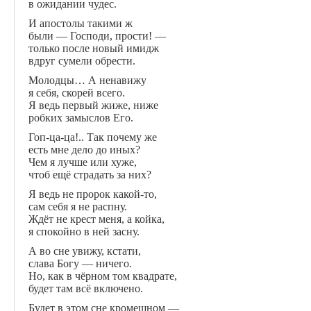
в ожидании чудес.
И апостолы такими ж
были — Господи, прости! —
только после новый имидж
вдруг сумели обрести.
Молодцы… А ненавижу
я себя, скорей всего.
Я ведь первый жиже, ниже
робких замыслов Его.
Гоп-ца-ца!.. Так почему же
есть мне дело до иных?
Чем я лучше или хуже,
чтоб ещё страдать за них?
Я ведь не пророк какой-то,
сам себя я не распну.
Ждёт не крест меня, а койка,
я спокойно в ней засну.
А во сне увижу, кстати,
слава Богу — ничего.
Но, как в чёрном том квадрате,
будет там всё включено.
Будет в этом сне кромешном —