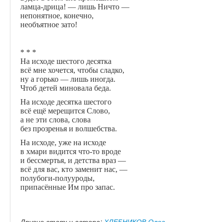
ламца-дрица! — лишь Ничто —
непонятное, конечно,
необъятное зато!
* * *
На исходе шестого десятка
всё мне хочется, чтобы сладко,
ну а горько — лишь иногда.
Чтоб детей миновала беда.
На исходе десятка шестого
всё ещё мерещится Слово,
а не эти слова, слова
без прозренья и волшебства.
На исходе, уже на исходе
в хмари видится что-то вроде
и бессмертья, и детства враз —
всё для вас, кто заменит нас, —
полубоги-полууроды,
припасённые Им про запас.
Другие статьи автора:
ХЛЕБНИКОВ Олег