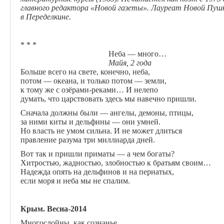
главного редактора «Новой газеты». Лауреат Новой Пушк
в Переделкине.
* * *
Неба — много…
Майя, 2 года
Больше всего на свете, конечно, неба,
потом — океана, и только потом — земли,
к тому же с озёрами-реками… И нелепо
думать, что царствовать здесь мы навечно пришли.
Сначала должны были — ангелы, демоны, птицы,
за ними киты и дельфины — они умней.
Но власть не умом сильна. И не может длиться
правление разума три миллиарда дней.
Вот так и пришли приматы — а чем богаты?
Хитростью, жадностью, злобностью к братьям своим…
Надежда опять на дельфинов и на пернатых,
если моря и неба мы не спалим.
Крым. Весна-2014
Многослойны, как сознанье,