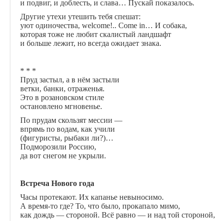
и подвиг, и доблесть, и слава… Пускай показалось.
Другие утехи утешить тебя спешат:
уют одиночества, welcome!.. Come in… И собака,
которая тоже не любит скалистый ландшафт
и больше лежит, но всегда ожидает знака.
* * *
Пруд застыл, а в нём застыли
ветки, банки, отраженья.
Это в розановском стиле
остановлено мгновенье.
По прудам скользят мессии —
впрямь по водам, как учили
(фигуристы, рыбаки ли?)…
Подморозили Россию,
да вот снегом не укрыли.
Встреча Нового года
Часы протекают. Их капанье невыносимо.
А время-то где? То, что было, прокапало мимо,
как дождь — стороной. Всё равно — и над той стороной,