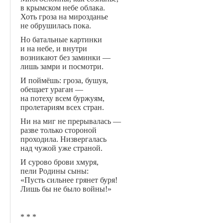
в крымском небе облака.
Хоть гроза на мирозданье
не обрушилась пока.
Но батальные картинки
и на небе, и внутри
возникают без заминки —
лишь замри и посмотри.
И поймёшь: гроза, бушуя,
обещает ураган —
на потеху всем буржуям,
пролетариям всех стран.
Ни на миг не прерывалась —
разве только стороной
проходила. Низвергалась
над чужой уже страной.
И сурово брови хмуря,
пели Родины сыны:
«Пусть сильнее грянет буря!
Лишь бы не было войны!»
* * *