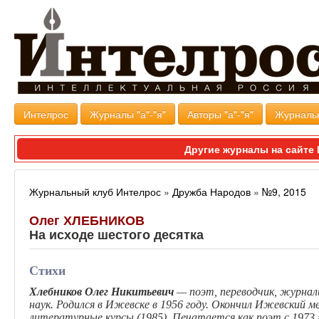
Интелрос
Журналы "а"-"я"
Авторы "а"-"я"
Журналь
Другие журналы на сайт
Журнальный клуб Интелрос
»
Дружба Народов
»
№9, 2015
Олег ХЛЕБНИКОВ
На исходе шестого десятка
Стихи
Хлебников Олег Никитьевич
— поэт, переводчик, журна
наук. Родился в Ижевске в 1956 году. Окончил Ижевский 
литературные курсы (1985). Печатается как поэт с 1973 