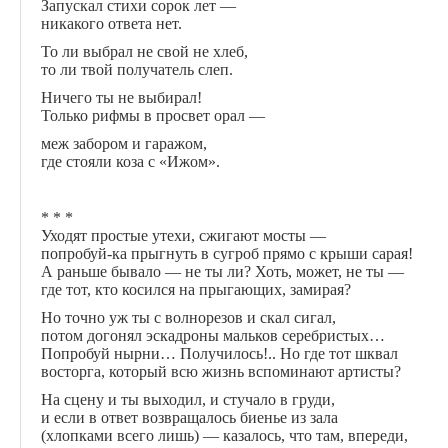
Запускал стихи сорок лет —
никакого ответа нет.
То ли выбрал не свой не хлеб,
то ли твой получатель слеп.
Ничего ты не выбирал!
Только рифмы в просвет орал —
меж забором и гаражом,
где стояли коза с «Ижом».
* * *
Уходят простые утехи, сжигают мосты —
попробуй-ка прыгнуть в сугроб прямо с крыши сарая!
А раньше бывало — не ты ли? Хоть, может, не ты —
где тот, кто косился на прыгающих, замирая?
Но точно уж ты с волнорезов и скал сигал,
потом догонял эскадроны мальков серебристых…
Попробуй нырни… Получилось!.. Но где тот шквал
восторга, который всю жизнь вспоминают артисты?
На сцену и ты выходил, и стучало в груди,
и если в ответ возвращалось биенье из зала
(хлопками всего лишь) — казалось, что там, впереди,