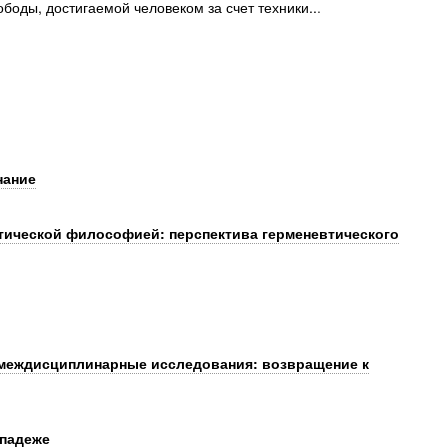
боды, достигаемой человеком за счет техники..
.
нание
тической философией: перспектива герменевтического
междисциплинарные исследования: возвращение к
падеже