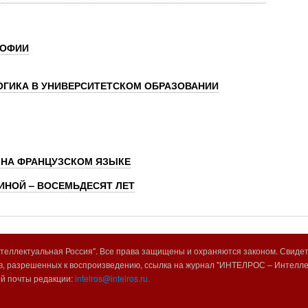
СОФИИ
ОГИКА В УНИВЕРСИТЕТСКОМ ОБРАЗОВАНИИ
 НА ФРАНЦУЗСКОМ ЯЗЫКЕ
НОЙ – ВОСЕМЬДЕСЯТ ЛЕТ
еллектуальная Россия". Все права защищены и охраняются законом. Свиде
, разрешенных к воспроизведению, ссылка на журнал "ИНТЕЛРОС – Интеллек
ой почты редакции:
intelros@intelros.ru.