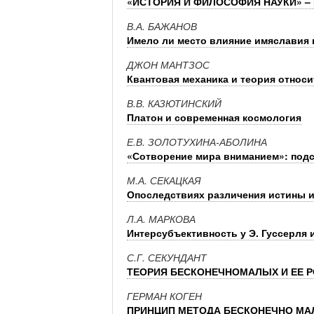
«ИСТОРИЯ И ФИЛОСОФИЯ НАУКИ» –
В.А. БАЖАНОВ
Имело ли место влияние имяславия 
ДЖОН МАНТЗОС
Квантовая механика и теория относ
В.В. КАЗЮТИНСКИЙ
Платон и современная космология
Е.В. ЗОЛОТУХИНА-АБОЛИНА
«Сотворение мира вниманием»: подс
М.А. СЕКАЦКАЯ
Опоследствиях различения истины и
Л.А. МАРКОВА
Интерсубъективность у Э. Гуссерля и
С.Г. СЕКУНДАНТ
ТЕОРИЯ БЕСКОНЕЧНОМАЛЫХ И ЕЕ 
ГЕРМАН КОГЕН
ПРИНЦИП МЕТОДА БЕСКОНЕЧНО МАЛ