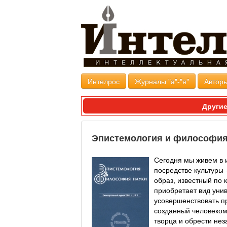
Интелрос
Журналы "а"-"я"
Авторы
Другие
Эпистемология и философия 
Сегодня мы живем в и
посредстве культуры 
образ, известный по 
приобретает вид уни
усовершенствовать пр
созданный человеком 
творца и обрести не