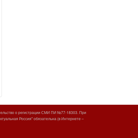
тельство о регистрации СМИ ПИ №77-18303. При
туальная Россия" обязательна (в Интернете –