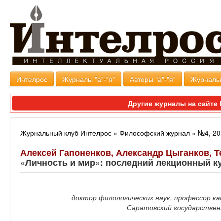
Интелрос
Журналы "а"-"я"
Авторы "а"-"я"
Журналь
Другие журналы на сайт
Журнальный клуб Интелрос
»
Философский журнал
»
№4, 20
Алексей Гапоненков, Александр Цыганков, 
«Личность и мир»: последний лекционный ку
доктор филологических наук, профессор к
Саратовский государствен