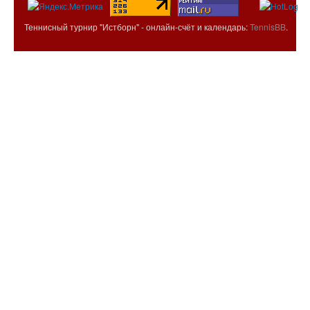
Теннисный турнир "Истборн" - онлайн-счёт и календарь:
TennisBB
.