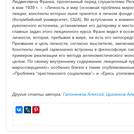
Людвиговича Франка, прочитанный перед слушателями Рел
в мае 1939 г. – «Личность и мир (основная проблема мирос
лекции, конспекты которых ныне хранятся в личном фонде 
(Колумбийский университет, США). Вo вступлении и комме
рукописного источника, устанавливая его датировку и место
главных задач этого лекционного курса Франк видел в осо
личности, которая, пребывая в мире, не есть его непосре
Призвание и цель личности, согласно мыслителю, заключаю
Конспекты лекций гармонично встроены в философскую си
примером реализации его метода антиномистического моно
целом. По своему внутреннему содержанию лекционный кур
миросозерцания)» особенно близок к таким опубликованны
«Проблема “христианского социализма”» и «Ересь утопизма
Другие статьи автора:
Гапоненков Алексей
,
Цыганков Ал