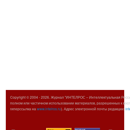
Copyright © 2004 -
2026. Журнал "ИНТЕЛРОС – Интеллектуальная Росси
полном или частичном использовании материалов, разрешенных к вос
гиперссылка на
www.intelros.ru
). Адрес электронной почты редакции:
int