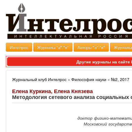
Интелрос
Журналы "а"-"я"
Авторы "а"-"я"
Журналь
Другие журналы на сайт
Журнальный клуб Интелрос
»
Философия науки
»
№2, 2017
Елена Куркина, Елена Князева
Методология сетевого анализа социальных 
доктор физико-математич
Московский государств