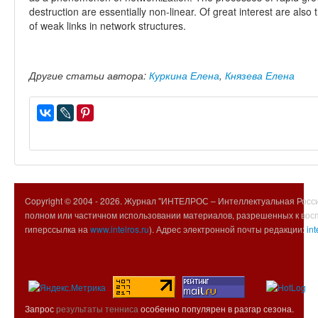
destruction are essentially non-linear. Of great interest are al
of weak links in network structures.
Другие статьи автора:
Куркина Елена
,
Князева Елена
Copyright © 2004 -
2026. Журнал "ИНТЕЛРОС – Интеллектуальная Росси
полном или частичном использовании материалов, разрешенных к вос
гиперссылка на
www.intelros.ru
). Адрес электронной почты редакции:
int
Запрос
результаты тенниса
особенно популярен в разгар сезона.