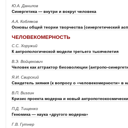
Ю.А. Данилов
Синергетика — внутри и вокруг человека
А.А. Кобляков
Основы общей теории творчества (синергетический асп
ЧЕЛОВЕКОМЕРНОСТЬ
С.С. Хоружий
К антропологической модели третьего тысячелетия
В.Э. Войцехович
Человек как аттрактор биоэволюции (антропо-синергети
Я.И. Свирский
Свидетель зияния (к вопросу о «человекомерности» в н
В.П. Визгин
Кризис проекта модерна и новый антропотеокосмическ
П.Д. Тищенко
Геномика — наука «другого модерна»
Г.В. Гутнер