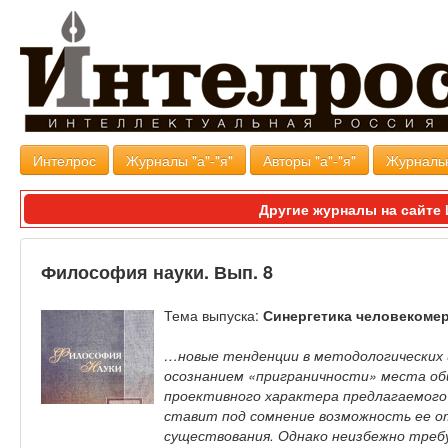
Интелрос
Журналы "а"-"я"
Авторы "а"-"я"
Журналь
Другие журналы на сайт
Философия науки. Вып. 8
Тема выпуска:
Синергетика человекоме
…новые тенденции в методологических 
осознанием «приграничности» места об
проективного характера предлагаемого
ставит под сомнение возможность ее 
существования. Однако неизбежно треб