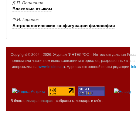
Д.П. Пашинина
Влекомые языком
Ф.И. Гиренок
Антропологические конфигурации философии
Copyright © 2004 -
2026. Журнал "ИНТЕЛРОС – Интеллектуальная Росси
полном или частичном использовании материалов, разрешенных к вос
гиперссылка на
www.intelros.ru
). Адрес электронной почты редакции:
int
В блоке
алькарас возраст
собраны календарь и счёт.