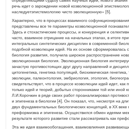
определяющими судьбу самих научных идей, нового знания 
речь идет о зарождении новой коэволюционной эпистемолог
наследуетэпистемологию чисто эволюционную» [5].
Характерно, что в процессах взаимного софункционирования
представлены все те параметры коэволюционной познавател
Здесь и стохастические процессы, и конкуренция и селектив
часто, взаимное отрицание на начальных этапах, в итоге пр
интегральных синтетических дисциплин в современной био
подобной коэволюции идей. На их основе сформировалась 
биология развития, получила широкое распространение нова
эволюционная биология. Эволюционная биология интегрируе
зачастую противостоящих друг другу направлений и дисципл
цитогенетика, генетика популяций, биохимическая генетика,
эволюции, палеонтология, эмбриология, этология, биогеогра
свидетельствует, что в процессе коэволюции идей идет, как
только идей и теорий, добытых сторонниками той или иной к
Л.И.Корочкин в ряде своих работ проанализировал противо
и эпигенеза в биологии [4]. Он показал, что, несмотря на 
двух фундаментальных биологических концепций, в ХХ веке
преформизма и эпигенеза. Осуществился обмен идеями ме
результате которого развитие стали рассматривать как пре
Эта же идея взаимообогащения, взаимовлияния развивающи