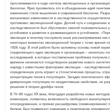
прослеживается в ходе синтеза эволюционных и организаци
биологии. Ярко проявилось это в объединении идей генетик
изменению стиля мышления в современной биологии. Разрабо
механизмах изменчивости и наследственности осуществлялас
противовес эволюционной идее. Долгий путь к соединению 
наследственности был обусловлен сменой познавательных ус
устойчивое в развитии и развивающееся в устойчивом. «Пер
эволюции в генетику послужила ныне рассматриваемая как 
некоторых моментах эволюционной теории с точки зрения с
1926 году. В этой работе были заложены основы новой наук
соединяющего идеи эволюции и организации –
генетики по
исследований, в которых поставленная проблема получила с
времени начинается плодотворное развитие нового синтетич
наряду с известными факторами эволюции – наследственной
определенную роль играют и стохастические процессы, от
концентрации генов в популяциях. Загадка генетического э
дивергенцию популяции по неадаптивным свойствам, не ра
решение в теории дрейфа генов.
В 70–80 годах XX века, благодаря разработке новых методов
инженерии, появилась возможность свободного манипулиро
опосредованная, а прямая расшифровка (секвенирование) п
белков. Был подвергнут сомнению и практически опровергнут