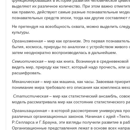
функционировавших в истории развития человеческой цивил
выделяют их различное количество. При этом важно отметить
как правило, действуют самые разные познавательные модел
познавательных средств эпохи, тогда как другие составляю
Не претендуя на всеобщность охвата, можно выделить сле
культуры.
Организменная
– мир как организм. Это первая познавате
бытия, космоса, природы по аналогии с устройством живого 
затем неоднократно воспроизводилась в дальнейшем.
Семиотическая
– мир как книга. Возникнув в средневековой
видеть мир, природу как текст, который надо прочесть, или 
расшифровать.
Механическая
– мир как машина, как часы. Завоевав приорит
понимание мира требовало его описания как комплекса мех
Статистическая
– мир как статистический ансамбль, совок
модель рассматривала мир как состояние статистического р
Организационная
– в которой рассмотрение универсума пр
различных организационных законов. Начиная с идей «Текто
Р.Селларса и Г.Брауна, эти взгляды получили развитие в раб
Организационные представления лежат в основе всех напра