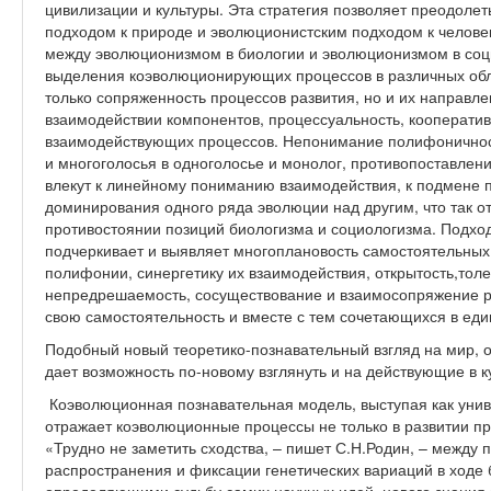
цивилизации и культуры. Эта стратегия позволяет преодоле
подходом к природе и эволюционистским подходом к человек
между эволюционизмом в биологии и эволюционизмом в соци
выделения коэволюционирующих процессов в различных обл
только сопряженность процессов развития, но и их направл
взаимодействии компонентов, процессуальность, кооперати
взаимодействующих процессов. Непонимание полифоничнос
и многоголосья в одноголосье и монолог, противопоставлен
влекут к линейному пониманию взаимодействия, к подмене 
доминирования одного ряда эволюции над другим, что так о
противостоянии позиций биологизма и социологизма. Подх
подчеркивает и выявляет многоплановость самостоятельных
полифонии, синергетику их взаимодействия, открытость,тол
непредрешаемость, сосуществование и взаимосопряжение 
свою самостоятельность и вместе с тем сочетающихся в еди
Подобный новый теоретико-познавательный взгляд на мир, 
дает возможность по-новому взглянуть и на действующие в к
Коэволюционная познавательная модель, выступая как унив
отражает коэволюционные процессы не только в развитии пр
«Трудно не заметить сходства, – пишет С.Н.Родин, – между 
распространения и фиксации генетических вариаций в ходе