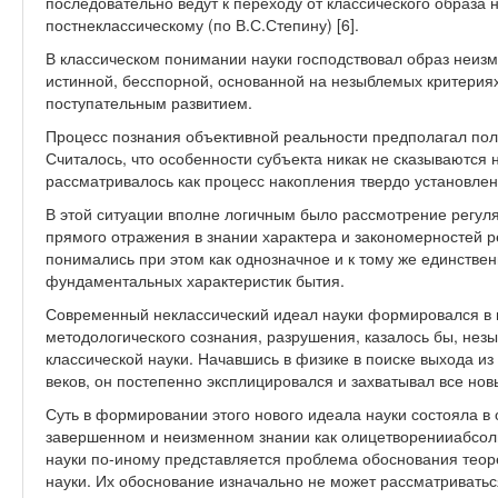
последовательно ведут к переходу от классического образа н
постнеклассическому (по В.С.Степину) [6].
В классическом понимании науки господствовал образ неизм
истинной, бесспорной, основанной на незыблемых критерия
поступательным развитием.
Процесс познания объективной реальности предполагал пол
Считалось, что особенности субъекта никак не сказываются 
рассматривалось как процесс накопления твердо установленн
В этой ситуации вполне логичным было рассмотрение регул
прямого отражения в знании характера и закономерностей р
понимались при этом как однозначное и к тому же единств
фундаментальных характеристик бытия.
Современный неклассический идеал науки формировался в 
методологического сознания, разрушения, казалось бы, нез
классической науки. Начавшись в физике в поиске выхода из
веков, он постепенно эксплицировался и захватывал все но
Суть в формировании этого нового идеала науки состояла в 
завершенном и неизменном знании как олицетворенииабсол
науки по-иному представляется проблема обоснования тео
науки. Их обоснование изначально не может рассматриватьс