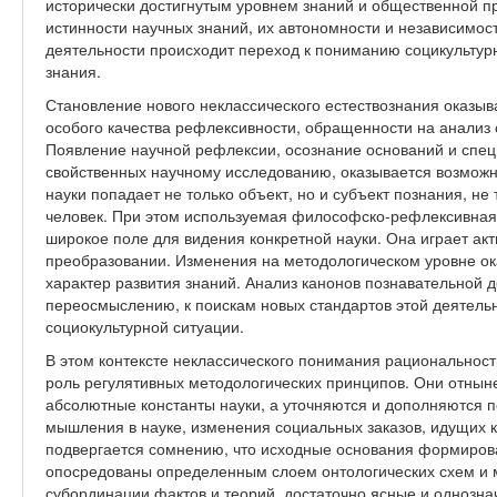
исторически достигнутым уровнем знаний и общественной пр
истинности научных знаний, их автономности и независимос
деятельности происходит переход к пониманию социкультур
знания.
Становление нового неклассического естествознания оказыв
особого качества рефлексивности, обращенности на анализ 
Появление научной рефлексии, осознание оснований и спец
свойственных научному исследованию, оказывается возможны
науки попадает не только объект, но и субъект познания, не
человек. При этом используемая философско-рефлексивная 
широкое поле для видения конкретной науки. Она играет акт
преобразовании. Изменения на методологическом уровне о
характер развития знаний. Анализ канонов познавательной 
переосмыслению, к поискам новых стандартов этой деятельн
социокультурной ситуации.
В этом контексте неклассического понимания рациональнос
роль регулятивных методологических принципов. Они отнын
абсолютные константы науки, а уточняются и дополняются п
мышления в науке, изменения социальных заказов, идущих к
подвергается сомнению, что исходные основания формирова
опосредованы определенным слоем онтологических схем и м
субординации фактов и теорий, достаточно ясные и однозна