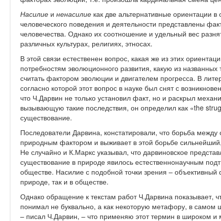
Насилие
и
ненасилие
как две альтернативные ориентации в 
человеческого поведения и деятельности представлены факт
человечества. Однако их соотношение и удельный вес разня
различных культурах, религиях, этносах.
В этой связи естественен вопрос, какая же из этих ориента
потребностям эволюционного развития, какую из названных
считать фактором эволюции и двигателем прогресса. В лите
согласно которой этот вопрос в науке был снят с возникнове
что Ч.Дарвин не только установил факт, но и раскрыл механ
вызывающую такие последствия, он определил как «the struggl
существование.
Последователи Дарвина, констатировали, что борьба между
природным фактором и выживает в этой борьбе сильнейший,
Не случайно и К.Маркс указывал, что дарвиновское предста
существование в природе явилось естественнонаучным подт
обществе. Насилие с подобной точки зрения – объективный ф
природе, так и в обществе.
Однако обращение к текстам работ Ч.Дарвина показывает, ч
понимал не буквально, а как некоторую метафору, в самом
– писал Ч.Дарвин, – что применяю этот термин в широком 