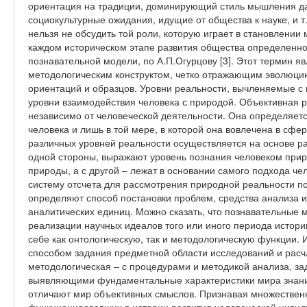
ориентация на традиции, доминирующий стиль мышления да
социокультурные ожидания, идущие от общества к науке, и т
нельзя не обсудить той роли, которую играет в становлении
каждом историческом этапе развития общества определенно
познавательной модели, по А.П.Огурцову [3]. Этот термин я
методологическим конструктом, четко отражающим эволюцию
ориентаций и образцов. Уровни реальности, вычленяемые с
уровни взаимодействия человека с природой. Объективная 
независимо от человеческой деятельности. Она определяетс
человека и лишь в той мере, в которой она вовлечена в сф
различных уровней реальности осуществляется на основе ра
одной стороны, выражают уровень познания человеком прир
природы, а с другой – лежат в основании самого подхода че
систему отсчета для рассмотрения природной реальности п
определяют способ постановки проблем, средства анализа 
аналитических единиц. Можно сказать, что познавательные
реализации научных идеалов того или иного периода истори
себе как онтологическую, так и методологическую функции. 
способом задания предметной области исследований и расч
методологическая – с процедурами и методикой анализа, з
выявляющими фундаментальные характеристики мира знания
отличают мир объективных смыслов. Признавая множествен