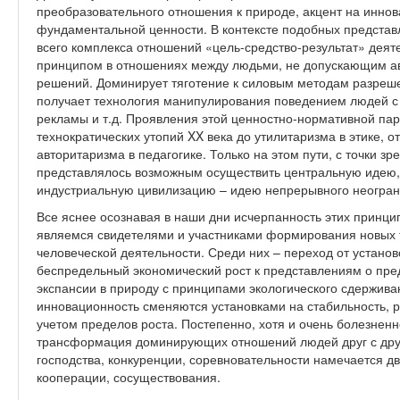
преобразовательного отношения к природе, акцент на иннов
фундаментальной ценности. В контексте подобных предста
всего комплекса отношений «цель-средство-результат» дея
принципом в отношениях между людьми, не допускающим ав
решений. Доминирует тяготение к силовым методам разреш
получает технология манипулирования поведением людей 
рекламы и т.д. Проявления этой ценностно-нормативной па
технократических утопий XX века до утилитаризма в этике, о
авторитаризма в педагогике. Только на этом пути, с точки з
представлялось возможным осуществить центральную иде
индустриальную цивилизацию – идею непрерывного неогран
Все яснее осознавая в наши дни исчерпанность этих принци
являемся свидетелями и участниками формирования новых 
человеческой деятельности. Среди них – переход от установ
беспредельный экономический рост к представлениям о пре
экспансии в природу с принципами экологического сдержива
инновационность сменяются установками на стабильность, р
учетом пределов роста. Постепенно, хотя и очень болезненн
трансформация доминирующих отношений людей друг с друг
господства, конкуренции, соревновательности намечается д
кооперации, сосуществования.