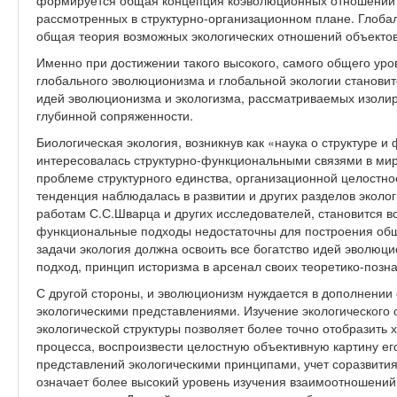
формируется общая концепция коэволюционных отношений о
рассмотренных в структурно-организационном плане. Глобал
общая теория возможных экологических отношений объектов 
Именно при достижении такого высокого, самого общего ур
глобального эволюционизма и глобальной экологии станови
идей эволюционизма и экологизма, рассматриваемых изолиро
глубинной сопряженности.
Биологическая экология, возникнув как «наука о структуре 
интересовалась структурно-функциональными связями в мир
проблеме структурного единства, организационной целостно
тенденция наблюдалась в развитии и других разделов эколог
работам С.С.Шварца и других исследователей, становится вс
функциональные подходы недостаточны для построения общ
задачи экология должна освоить все богатство идей эволюц
подход, принцип историзма в арсенал своих теоретико-позн
С другой стороны, и эволюционизм нуждается в дополнении
экологическими представлениями. Изучение экологического 
экологической структуры позволяет более точно отобразить
процесса, воспроизвести целостную объективную картину е
представлений экологическими принципами, учет соразвити
означает более высокий уровень изучения взаимоотношений