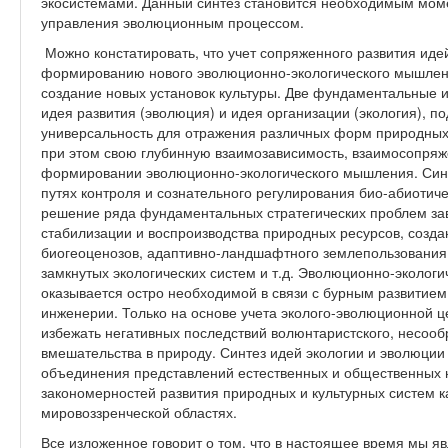
экосистемами. Данный синтез становится необходимым мом
управления эволюционным процессом.
Можно констатировать, что учет сопряженного развития иде
формированию нового эволюционно-экологического мышлени
создание новых установок культуры. Две фундаментальные и
идея развития (эволюция) и идея организации (экология), п
универсальность для отражения различных форм природных
при этом свою глубинную взаимозависимость, взаимосопряж
формировании эволюционно-экологического мышления. Синт
путях контроля и сознательного регулирования био-абиотич
решение ряда фундаментальных стратегических проблем зав
стабилизации и воспроизводства природных ресурсов, созд
биогеоценозов, адаптивно-ландшафтного землепользования,
замкнутых экологических систем и т.д. Эволюционно-эколог
оказывается остро необходимой в связи с бурным развитием
инженерии. Только на основе учета эколого-эволюционной 
избежать негативных последствий волюнтаристского, несоо
вмешательства в природу. Синтез идей экологии и эволюции
объединения представлений естественных и общественных 
закономерностей развития природных и культурных систем ка
мировоззренческой областях.
Все изложенное говорит о том, что в настоящее время мы я