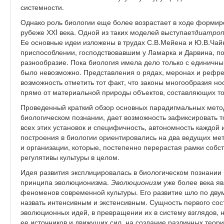
системности.
Однако роль биологии еще более возрастает в ходе форми
рубеже ХХI века. Одной из таких моделей выступает
диатроп
Ее основные идеи изложены в трудах С.В.Мейена и Ю.В.Чайк
приспособлении, господствовавшим у Ламарка и Дарвина, п
разнообразие. Пока биология имела дело только с единичным
было невозможно. Представления о рядах, меронах и рефр
возможность отметить тот факт, что законы многообразия н
прямо от материальной природы объектов, составляющих то
Проведенный краткий обзор основных парадигмальных метод
биологическом познании, дает возможность зафиксировать т
всех этих установок и специфичность, автономность каждой 
построения в биологии ориентировались на два ведущих мет
и организации, которые, постепенно перерастая рамки собс
регулятивы культуры в целом.
Идея развития эксплицировалась в биологическом познании 
принципа эволюционизма.
Эволюционизм
уже более века я
феноменов современной культуры. Его развитие шло по дв
назвать интенсивным и экстенсивным. Сущность первого сос
эволюционных идей, в превращении их в систему взглядов,
ее источников и движущих сил, на создание различных теор