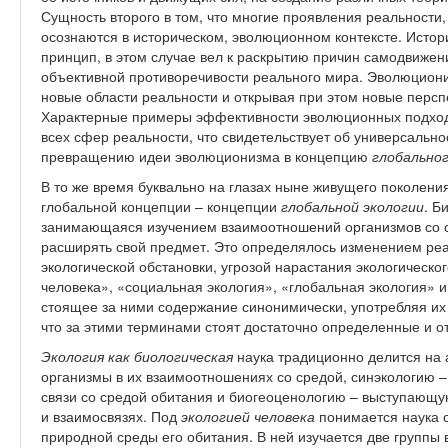
Сущность второго в том, что многие проявления реальности
осознаются в историческом, эволюционном контексте. Истор
принцип, в этом случае вел к раскрытию причин самодвижен
объективной противоречивости реального мира. Эволюциони
новые области реальности и открывая при этом новые персп
Характерные примеры эффективности эволюционных подходо
всех сфер реальности, что свидетельствует об универсальн
превращению идеи эволюционизма в концепцию
глобально
В то же время буквально на глазах ныне живущего поколен
глобальной концепции – концепции
глобальной экологии
. Б
занимающаяся изучением взаимоотношений организмов со с
расширять свой предмет. Это определялось изменением ре
экологической обстановки, угрозой нарастания экологическог
человека», «социальная экология», «глобальная экология» и 
стоящее за ними содержание синонимически, употребляя их 
что за этими терминами стоят достаточно определенные и о
Экология как биологическая
наука традиционно делится на
организмы в их взаимоотношениях со средой, синэкологию 
связи со средой обитания и биогеоценологию – выступающую
и взаимосвязях. Под
экологией человека
понимается наука 
природной среды его обитания. В ней изучается две группы