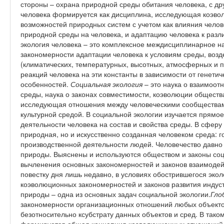
стороны – охрана природной среды обитания человека, с дру
человека формируется как дисциплина, исследующая коэво
возможностей природных систем с учетом как влияния челов
природной среды на человека, и адаптацию человека к ра
экология человека – это комплексное междисциплинарное 
закономерности адаптации человека к условиям среды, возд
(климатических, температурных, высотных, атмосферных и 
реакций человека на эти константы в зависимости от генетич
особенностей.
Социальная экология
– это наука о взаимоо
среды, наука о законах совместимости, коэволюции общества
исследующая отношения между человеческими сообществам
культурной средой. В социальной экологии изучается прямо
деятельности человека на состав и свойства среды. В сферу
природная, но и искусственно созданная человеком среда: г
производственной деятельности людей. Человечество давно 
природы. Выяснены и используются обществом и законы соц
вычленения основных закономерностей и законов взаимодей
повестку дня лишь недавно, в условиях обострившегося экол
коэволюционных закономерностей и законов развития индус
природы – одна из основных задач социальной экологии.
Гло
закономерности организационных отношений любых объектов
безотносительно ксубстрату данных объектов и сред. В тако