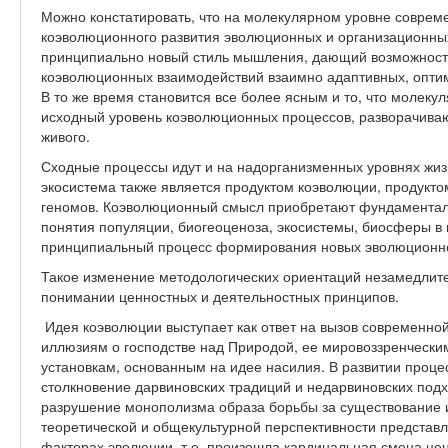
Можно констатировать, что на молекулярном уровне соврем
коэволюционного развития эволюционных и организационных
принципиально новый стиль мышления, дающий возможность
коэволюционных взаимодействий взаимно адаптивных, оптим
В то же время становится все более ясным и то, что молеку
исходный уровень коэволюционных процессов, разворачиваю
живого.
Сходные процессы идут и на надорганизменных уровнях жиз
экосистема также является продуктом коэволюции, продукт
геномов. Коэволюционный смысл приобретают фундаменталь
понятия популяции, биогеоценоза, экосистемы, биосферы в 
принципиальный процесс формирования новых эволюционно
Такое изменение методологических ориентаций незамедлите
понимании ценностных и деятельностных принципов.
Идея коэволюции выступает как ответ на вызов современной
иллюзиям о господстве над Природой, ее мировоззренчески
установкам, основанным на идее насилия. В развитии проц
столкновение дарвиновских традиций и недарвиновских подх
разрушение монополизма образа борьбы за существование и
теоретической и общекультурной перспективности представ
факторах эволюции, т.е. произошла кардинальная смена цен