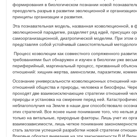
формирования в биологическом познании новой познавател
преодолеть разрыв в развитии эволюционной и организацио
принципы организации и развития.
Эта познавательная модель, названная коэволюционной, в
эволюционной парадигме, разделяет ряд идей, присущих ор
самоорганизационной, диатропической моделям. При этом он
представляя собой устойчивый самостоятельный методологич
Процесс коэволюции как совместного сопряженного развити
требованиями был обнаружен и изучен в биологии уже весьм
периферийный, маргинальный процесс, призванный объясни
отношений: хищник-жертва, аменсолизм, паразитизм, коммен
Осознание универсальности коэволюционных отношений нача
отношений общества и природы, человека и биосферы. Чере
проходят две взаимоисключающие стратегии отношений чело
природы и установка на смирение перед ней. Катастрофичес
неблагополучия на Земле в наши дни способствовало осозна
этих стратегий. Все яснее ныне понимание того, что нельзя 
только на витальные, природные факторы. Лишь учет их орг
взаимозависимости, лишь четкое понимание закономерносте
стать залогом успешной разработки новой стратегии отноше
Впервые обратил внимание на эти закономерности В.И.Вер