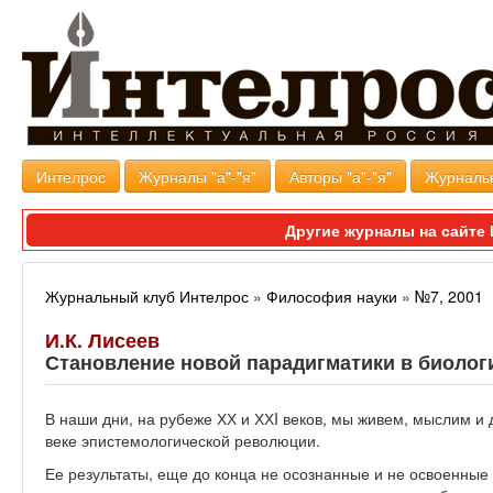
Интелрос
Журналы "а"-"я"
Авторы "а"-"я"
Журналь
Другие журналы на сайт
Журнальный клуб Интелрос
»
Философия науки
»
№7, 2001
И.К. Лисеев
Становление новой парадигматики в биолог
В наши дни, на рубеже ХХ и ХХI веков, мы живем, мыслим и
веке эпистемологической революции.
Ее результаты, еще до конца не осознанные и не освоенны