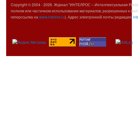
Copyright © 2004 -
2026. Журнал "ИНТЕЛРОС – Интеллектуальная Росси
полном или частичном использовании материалов, разрешенных к вос
гиперссылка на
www.intelros.ru
). Адрес электронной почты редакции:
int