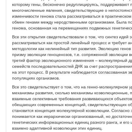
которому гены, бесконечно редуплицируясь, поддерживают 
многочисленные явления, свидетельствующие о непостоянс
изменчивости генома стала рассматриваться в практическом
обмен генами между неродственными организмами. Была по
генома, основанная на перемещениях подвижных генетическ
Все эти открытия свидетельствовали о том, что синтез идей
рассматриваться как простой линейный процесс и требует а
методологии как нелинейный тип развития. Эволюцию генов 
призму эволюции геноценозов, т.е. сопряженной эволюции вс
третий фактор эволюционного изменения – молекулярный дра
семейств последовательностей ДНК за счет распространения
на этот процесс. В результате наблюдается согласованная 
популяциях организмов.
Все это свидетельствует о том, что на генно-молекулярном 
механизмы развития, сколько механизмы коэволюционные,
взаимные селективные требования развивающихся объектов.
обещающих современных концепций, свидетельствующих об
становится концепция молекулярной коэволюции. Согласно 
понимается как иерархически организованный, но достаточ
генетических информационных единиц разного ранга, и его
взаимно адаптивной коэволюции этих единиц.