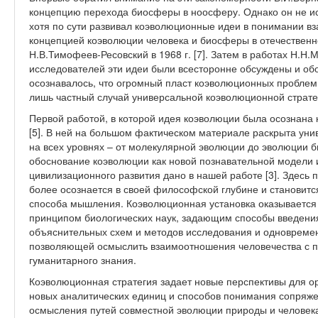
концепцию перехода биосферы в ноосферу. Однако он не и
хотя по сути развивал коэволюционные идеи в понимании вз
концепцией коэволюции человека и биосферы в отечественн
Н.В.Тимофеев-Ресовский в 1968 г. [7]. Затем в работах Н.Н.
исследователей эти идеи были всесторонне обсуждены и об
осознавалось, что огромный пласт коэволюционных проблем
лишь частный случай универсальной коэволюционной страте
Первой работой, в которой идея коэволюции была осознана к
[5]. В ней на большом фактическом материале раскрыта ун
на всех уровнях – от молекулярной эволюции до эволюции
обоснование коэволюции как новой познавательной модели и
цивилизационного развития дано в нашей работе [3]. Здесь 
более осознается в своей философской глубине и становитс
способа мышления. Коэволюционная установка оказывается
принципом биологических наук, задающим способы введения
объяснительных схем и методов исследования и одновремен
позволяющей осмыслить взаимоотношения человечества с пр
гуманитарного знания.
Коэволюционная стратегия задает новые перспективы для ор
новых аналитических единиц и способов понимания сопряже
осмысления путей совместной эволюции природы и человек