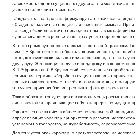
зависимость одного существа от другого, а также включая (ч
успех в оставлении потомства».
Следовательно, Дарвин, формулируя это ключевое определ
объединял различные процессы и различные смыслы. При эт
не всегда были достаточно последовательны в метафориче
существование», в ряде случаев трактуя это определение в 
В то же время существовала возможность иной трактовки. Та
ним П.А.Кропоткин и др. обратили внимание на то, что наи
не те, кто физически сильнее или агрессивнее, а те, кто лу
друг другу. Эта позиция получили поддержку и в современно
В.П.Эфроимсон, Л.В.Крушинский, современные социобиологи 
понимание термина «борьба за существование» наряду с пр
равных началах включает в себя и взаимопомощь, и альтру
за лучшее приспособление, реальные факторы эволюции.
Таким образом, конкуренция и взаимопомощь рассматриваю
силы эволюции, проявляющие себя в непрерывно идущем п
Однако в сложившейся в обществе поведенческой парадигме
определяющих характер приоритетов в развитии человеческ
установки на господство, конкурабельность, соревновательно
Для этих установок характерно противопоставление человек