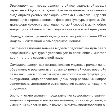
Эволюционная
– представления этой познавательной модел
через века. Однако парадигмой естествознания она становит
выдающихся ученых-эволюционистов Ж.Б.Ламарка, Ч.Дарвина
тенденцию к превращению в феномен культуры в целом. Из
трансформируется в эволюционистский способ мысли, обре
концепции глобального эволюционизма свое всеобщее унив
Наряду с эволюционной ведущими во второй половине ХХ ве
модели – системная и самоорганизационная.
Системная
познавательная модель предстает как путь реал
современной культуре в условиях учета сложнейшей много
достигнутого в современной науке.
Самоорганизация
как познавательная модель в рамках сине
объективную реальность в терминах нелинейности, неустойч
развивающиеся процессы через многообразные флуктуации п
бифуркаций, когда появляется целый веер различных напра
возможность спонтанного возникновения самоорганизации из
структурах.
Биологические знания и представления существенно влиял
моделей и прежде всего организменной, организационной, 
именно из биологии шли в науку и культуру представления о 