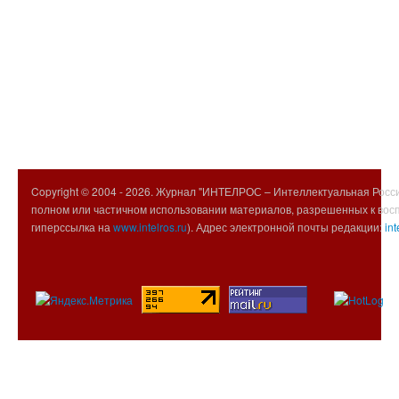
Copyright © 2004 -
2026. Журнал "ИНТЕЛРОС – Интеллектуальная Росси
полном или частичном использовании материалов, разрешенных к вос
гиперссылка на
www.intelros.ru
). Адрес электронной почты редакции:
int