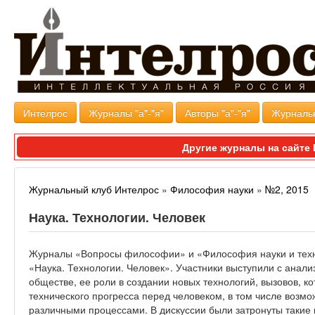
Интелрос
Журналы "а"-"я"
Авторы "а"-"я"
Журналь
Другие журналы на сайт
Журнальный клуб Интелрос
»
Философия науки
»
№2, 2015
Наука. Технологии. Человек
Журналы «Вопросы философии» и «Философия науки и техни
«Наука. Технологии. Человек». Участники выступили с анал
обществе, ее роли в создании новых технологий, вызовов, к
технического прогресса перед человеком, в том числе возмо
различными процессами. В дискуссии были затронуты такие 