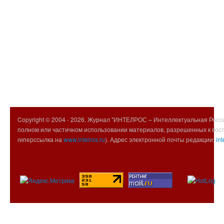
Copyright © 2004 -
2026. Журнал "ИНТЕЛРОС – Интеллектуальная Росси
полном или частичном использовании материалов, разрешенных к вос
гиперссылка на
www.intelros.ru
). Адрес электронной почты редакции:
int