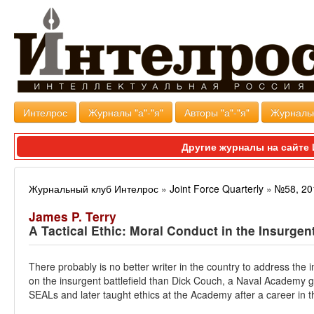
Интелрос
Журналы "а"-"я"
Авторы "а"-"я"
Журналь
Другие журналы на сайт
Журнальный клуб Интелрос
»
Joint Force Quarterly
»
№58, 20
James P. Terry
A Tactical Ethic: Moral Conduct in the Insurgen
There probably is no better writer in the country to address the 
on the insurgent battlefield than Dick Couch, a Naval Academy 
SEALs and later taught ethics at the Academy after a career in t