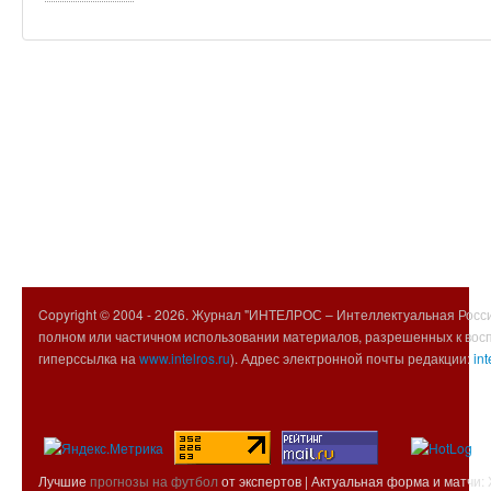
Copyright © 2004 -
2026. Журнал "ИНТЕЛРОС – Интеллектуальная Росси
полном или частичном использовании материалов, разрешенных к вос
гиперссылка на
www.intelros.ru
). Адрес электронной почты редакции:
int
Лучшие
прогнозы на футбол
от экспертов | Актуальная форма и матчи: