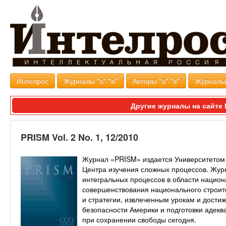
Интелрос
Журналы "а"-"я"
Авторы "а"-"я"
Журналь
Другие журналы на сайт
PRISM Vol. 2 No. 1, 12/2010
Журнал «PRISM» издается Университетом
Центра изучения сложных процессов. Жу
интегральных процессов в области национ
совершенствования национального строит
и стратегии, извлеченным урокам и дости
безопасности Америки и подготовки адекв
при сохранении свободы сегодня.