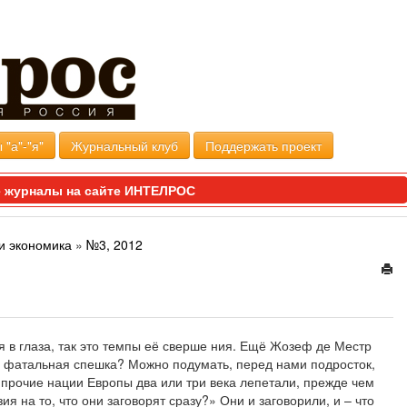
 "а"-"я"
Журнальный клуб
Поддержать проект
 журналы на сайте ИНТЕЛРОС
и экономика
»
№3, 2012
ся в глаза, так это темпы её сверше ния. Ещё Жозеф де Местр
та фатальная спешка? Можно подумать, перед нами подросток,
е прочие нации Европы два или три века лепетали, прежде чем
зия на то, что они заговорят сразу?» Они и заговорили, и – что