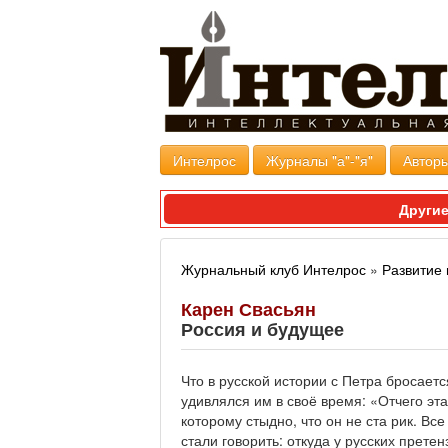
Интелрос
Журналы "а"-"я"
Авторы
Другие
Журнальный клуб Интелрос
»
Развитие 
Карен Свасьян
Россия и будущее
Что в русской истории с Петра бросает
удивлялся им в своё время: «Отчего э
которому стыдно, что он не ста рик. Вс
стали говорить: откуда у русских претен