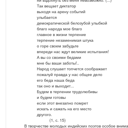
ни вздохнуть без меня невозможно. (...)
Так вещает диктатор
выходя на арену событий
улыбается
демократической белозубой улыбкой
благо народа мое благо
главное в жизни терпение
терпение незаменимая штука
о горе своем забудьте
впереди нас ждут великие испытания!
А вы со своими бедами
мне бы ваши заботы!..
Народ слушает топчется соображает
пожалуй правда у нас общее дело
его беда наша беда
так оно и выходит...
Будем в терпении трудолюбивы
и будем готовы
если этот внезапно помрет
искать и сажать на его место
другого.
(1, с. 15)
В творчестве молодых индийских поэтов особое внима