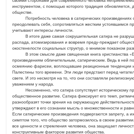
своими сторонами для современного человека неприемлемой
инструментом, с помощью которого традиция обновляется, д
обществе.
Потребность человека в сатирических произведениях
преодолевать себя, сопротивляться жестким устоявшимся п
учитывают интересы личности.
В итоге даже самая сокрушительная сатира не разруш
распада, атомизирования и вовремя преду-преждает общест
окостенелости социальных структур, о мнимом показном раз
В этом смысле даже священная книга христианства «Е
произведениям обличительным, сатирическим. Ведь в ней п
осмеянию фарисеи, воплощавшие реакционные тенденции и
Палестины того времени. Эти люди предстают перед читател
свете. И это несмотря на то, что они составляли религиозн
уважением у народа.
Несомненно, что сатира сопутствует историческому п
общественное развитие. Сатира фиксирует его темп, ритмич
разнообразят точки зрения на окружающую действительность
утверждают в его сознании мысль о множественности и равн
Если сатирические произведения подвергаются запрету, а и
симптом того, что общество затормозилось в своем развити
все ценности и стремления человека, она защищает личност
конструктивным фактором развития общества.