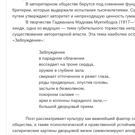
В авторитарном обществе берутся под сомнение фунд
Критерии, которые выдержали испытания тысячелетиями. Са
путем утверждают авторитет и непреходящую ценность гума
В творчестве Гаджанана Мадхава Муктибодха (1917—
хинди, одна из ведущих — тема губительного торжества непр
существование авторитарной власти. Эта тема наиболее ос
«Заблуждение»:
Заблуждение
в парадном облачении
восседает на троне сердца,
оружие в глубине зала
сверкает отточенное и режет глаза,
ряды придворных, опустив головы,
застыли в безмолвном,
покорном саламе —
арки и колонны парадного зала,—
большой дворцовый прием.
Поэт рассматривает культуру как важнейший фактор 
общества, а также психологической и нравственной устойчи
сатирические картины дворцовой жизни символизируют апофе