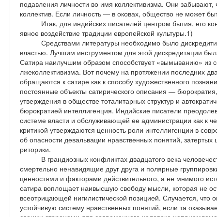
подавления личности во имя коллективизма. Они забывают, ч
коллектив. Если личность — в оковах, общество не может быть
Итак, для индийских писателей центром бытия, его к
явное воздействие традиции европейской культуры.1)
Средствами литературы необходимо было дискредитир
властью. Лучшим инструментом для этой дискредитации была
Сатира наилучшим образом способствует «вымыванию» из с
лжеколлективизма. Вот почему на протяжении последних два
обращаются к сатире как к способу художественного познани
постоянные объекты сатирического описания — бюрократия
утверждения в обществе тоталитарных структур и автократич
бюрократией интеллигенция. Индийские писатели преодолев
системе власти и обслуживающей ее администрации как к ч
критикой утверждаются ценность роли интеллигенции в совр
об опасности девальвации нравственных понятий, затертых
риторики.
В грандиозных конфликтах двадцатого века человече
смертельно ненавидящие друг друга и полярные группировки 
ценностями и факторами действительного, а не мнимого исто
сатира воплощает наивысшую свободу мысли, которая не ос
всеотрицающей нигилистической позицией. Случается, что о
устойчивую систему нравственных понятий, если та оказывае