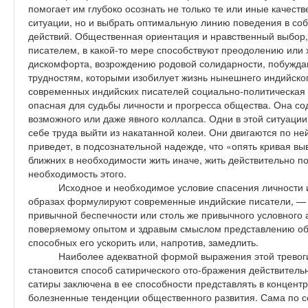
помогает им глубоко осознать не только те или иные качест
ситуации, но и выбрать оптимальную линию поведения в со
действий. Общественная ориентация и нравственный выбор
писателем, в какой-то мере способствуют преодолению или 
дискомфорта, возрождению родовой солидарности, побужда
трудностям, которыми изобилует жизнь нынешнего индийско
современных индийских писателей социально-политическая 
опасная для судьбы личности и прогресса общества. Она со
возможного или даже явного коллапса. Одни в этой ситуаци
себе труда выйти из накатанной колеи. Они двигаются по не
приведет, в подсознательной надежде, что «опять кривая вы
ближних в необходимости жить иначе, жить действительно по
необходимость этого.
Исходное и необходимое условие спасения личности и
образах формулируют современные индийские писатели, — 
привычной беспечности или столь же привычного условного 
поверяемому опытом и здравым смыслом представлению об 
способных его ускорить или, напротив, замедлить.
Наиболее адекватной формой выражения этой тревог
становится способ сатирического ото-бражения действитель
сатиры заключена в ее способности представлять в концен
болезненные тенденции общественного развития. Сама по с