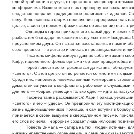
одной крайности в другую, от яростного ниспровергательск
конформизма. Важное место в их перевернутом сознании за
следствие попрания традиционных религиозных идеалов. 
силу. Ведь основная форма проявления терроризма есть на
целью, а сила (в прямом, физическом ее значении) есть атр
Однажды к герою приходит его старый друг и земляк Х
разбогател благодаря покровительству «святого» Бходжана
преуспеянием друга. Он пытается восстановить в памяти об
свое прошлое — в детство и юность в провинциальном индий
Писатель мифологизирует давние события жизни своег
Кафу, наделенного фольклорными чертами правдолюбца и н
Герой повести хочет докопаться до истины, обнаружи
«святого». С этой целью он встречается со многими людьми
Среди них, например, невежественный коммерсант, стремя
демагогии затушевать конфликты с рабочими и служащими, к
для него — «баран, умеющий только одно — идти за пастух
Наконец тайна раскрывается: Хари Пракаш, уехавший 
«святого» и его «чудеса». Он предпринял эту мистификацию в
жизнь единомышленников Пракаша, и сам вступит в борьбу с
признается в своей выдумке в сверхдлинном письме, присл
его слов исчезла. Терроризм создает лишь иллюзию позитивн
Повесть Вимала — сатира на тех «людей истины», дл
никаких нравственных ограничений, а сами они оказываютс