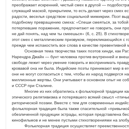
преображает искренний, чистый смех в другой — подобостр
служащий маской, прикрытием, то есть делает через смех е
радости, веселья средством социальной мимикрии. Поэт выд
подобному превращению смеха: «Спеши смеяться, за тобой
потерпевшие поражение, предпочитают не говорить, они про
не дай понять, над чем ты смеешься» (6, с. 25). В стихотворе
этот смех с металлическим призвуком, перекликающийся с го
прежде чем испакостить все слова в качестве пре­вентивной м
Основная тема творчества таких поэтов хинди, как Ра
Нарендра Джайн — бунт человека против внутренней и внешн
свободе лежит через умение говорить и воспринимать правду
кровавой она ни была. Индийские поэты принимают мир в ег
они не могут согласиться с тем, чтобы их народ подвергся 
миллионные жертвы. Они учитывают в основном опыт не соб
и СССР при Сталине.
Многие из них обратились к фольклорной традиции ка
этического релятивизма и потерявшего всякий смысл «птичь
риторической поэзии. Вместе с тем для современных индийск
фольклорная традиция была также спасительной «привычко
обезличенной продукции эстрады, которая представлена бе
кинофильмов и не менее пустыми стихотворениями на злобу
Фольклорная традиция осуществляет преемственност