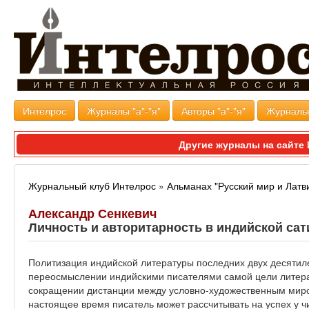
Интелрос
Журналы "а"-"я"
Авторы "а"-"я"
Журналь
Другие журналы на сайт
Журнальный клуб Интелрос
»
Альманах "Русский мир и Латв
Александр Сенкевич
Личность и авторитарность в индийской сат
Политизация индийской литературы последних двух десятиле
переосмыслении индийскими писателями самой цели литерат
сокращении дистанции между условно-художественным миро
настоящее время писатель может рассчитывать на успех у чи