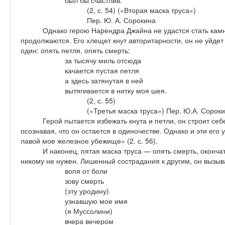
был бы счастлив.
(2, с. 54) («Вторая маска труса»)
Пер. Ю. А. Сорокина
Однако герою Нарендра Джайна не удастся стать кам
продолжаются. Его хлещет кнут авторитарности, он не уйдет о
один: опять петля, опять смерть:
за тысячу миль отсюда
качается пустая петля
а здесь затянутая в ней
вытягивается в нитку моя шея.
(2, с. 55)
(«Третья маска труса») Пер. Ю.А. Сорок
Герой пытается избежать кнута и петли, он строит себ
осознавая, что он остается в одиночестве. Однако и эти его
лавой мое железное убежище» (2. с. 56).
И наконец, пятая маска труса — опять смерть, оконча
никому не нужен. Лишенный сострадания к другим, он вызыв
вопя от боли
зову смерть
(эту уродину)
узнавшую мое имя
(я Муссолини)
вчера вечером