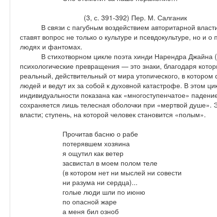
(3, с. 391-392) Пер. М. Салганик
В связи с пагубным воздействием авторитарной власт
ставят вопрос не только о культуре и псевдокультуре, но и 
людях и фантомах.
В стихотворном цикле поэта хинди Нарендра Джайна (р
психологические превращения — это знаки, благодаря котор
реальный, действительный от мира утопического, в которо
людей и ведут их за собой к духовной катастрофе. В этом ц
индивидуальности показана как «многоступенчатое» падение
сохраняется лишь телесная оболочки при «мертвой душе». Э
власти; ступень, на которой человек становится «полым».
Прочитав басню о рабе
потерявшем хозяина
я ощутил как ветер
засвистал в моем полом теле
(в котором нет ни мыслей ни совести
ни разума ни сердца)...
голые люди шли по июню
по опасной жаре
а меня бил озноб