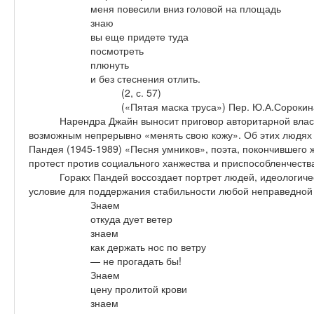
меня повесили вниз головой на площадь
знаю
вы еще придете туда
посмотреть
плюнуть
и без стеснения отлить.
(2, с. 57)
(«Пятая маска труса») Пер. Ю.А.Сорокин
Нарендра Джайн выносит приговор авторитарной власт
возможным непрерывно «менять свою кожу». Об этих людях 
Пандея (1945-1989) «Песня умников», поэта, покончившего 
протест против социального ханжества и приспособленчества
Горакх Пандей воссоздает портрет людей, идеологич
условие для поддержания стабильности любой неправедной 
Знаем
откуда дует ветер
знаем
как держать нос по ветру
— не прогадать бы!
Знаем
цену пролитой крови
знаем