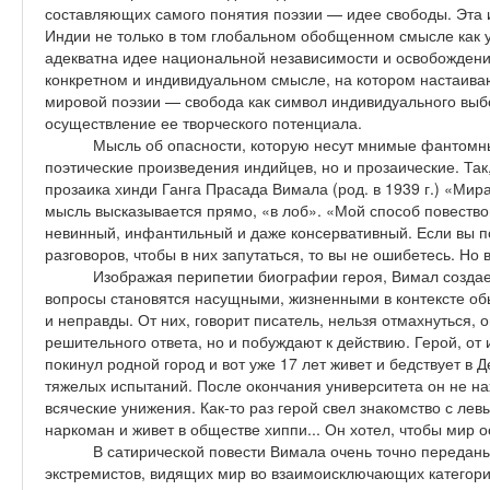
составляющих самого понятия поэзии — идее свободы. Эта 
Индии не только в том глобальном обобщенном смысле как у
адекватна идее национальной независимости и освобождени
конкретном и индивидуальном смысле, на котором настаив
мировой поэзии — свобода как символ индивидуального выбо
осуществление ее творческого потенциала.
Мысль об опасности, которую несут мнимые фантомны
поэтические произведения индийцев, но и прозаические. Так
прозаика хинди Ганга Прасада Вимала (род. в 1939 г.) «Мира
мысль высказывается прямо, «в лоб». «Мой способ повеств
невинный, инфантильный и даже консервативный. Если вы по
разговоров, чтобы в них запутаться, то вы не ошибетесь. Но 
Изображая перипетии биографии героя, Вимал создае
вопросы становятся насущными, жизненными в контексте об
и неправды. От них, говорит писатель, нельзя отмахнуться, 
решительного ответа, но и побуждают к действию. Герой, от
покинул родной город и вот уже 17 лет живет и бедствует в 
тяжелых испытаний. После окончания университета он не нах
всяческие унижения. Как-то раз герой свел знакомство с лев
наркоман и живет в обществе хиппи... Он хотел, чтобы мир о
В сатирической повести Вимала очень точно передан
экстремистов, видящих мир во взаимоисключающих категори