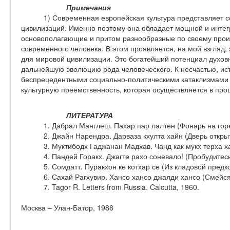
Примечания
1) Современная европейская культура представляет с
цивилизаций. Именно поэтому она обладает мощной и инте
основополагающие и притом разнообразные по своему про
современного человека. В этом проявляется, на мой взгляд,
для мировой цивилизации. Это богатейший потенциал духовн
дальнейшую эволюцию рода человеческого. К несчастью, ист
беспрецедентными социально-политическими катаклизмами 
культурную преемственность, которая осуществляется в про
ЛИТЕРАТУРА
1. Дабрал Манглеш. Пахар пар лалтен (Фонарь на горе
2. Джайн Нарендра. Дарваза кхулта хайн (Дверь откры
3. Муктибодх Гаджанан Мадхав. Чанд как мукх терха ха
4. Пандей Горакх. Джагте рахо соневало! (Пробудитесь
5. Сомдатт. Пуракхон ке котхар се (Из кладовой предко
6. Сахай Рагхувир. Хансо хансо джалди хансо (Смейся
7. Tagor R. Letters from Russia. Calcutta, 1960.
Москва – Улан-Батор, 1988