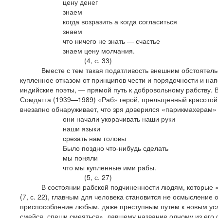
цену денег
знаем
когда возразить а когда согласиться
знаем
что ничего не знать — счастье
знаем цену молчания.
(4, с. 33)
Вместе с тем такая податливость внешним обстоятель
купленное отказом от принципов чести и порядочности и нап
индийские поэты, — прямой путь к добровольному рабству. 
Сомдатта (1939—1989) «Раб» герой, прельщенный красотой 
внезапно обнаруживает, что зря доверился «парикмахерам»
они начали укорачивать наши руки
наши языки
срезать нам головы
Было поздно что-нибудь сделать
мы поняли
что мы купленные ими рабы.
(5, с. 27)
В состоянии рабской подчиненности людям, которые 
(7, с. 22), главным для человека становится не осмысление
приспособление любым, даже преступным путем к новым усл
смейся, спеши смеяться», давшему название одному из его 