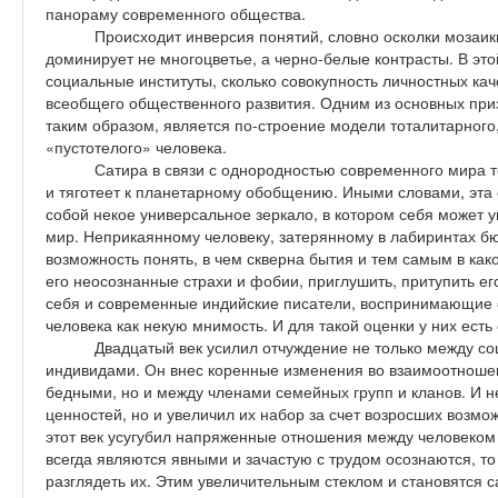
панораму современного общества.
Происходит инверсия понятий, словно осколки мозаик
доминирует не многоцветье, а черно-белые контрасты. В это
социальные институты, сколько совокупность личностных ка
всеобщего общественного развития. Одним из основных при
таким образом, является по-строение модели тоталитарного
«пустотелого» человека.
Сатира в связи с однородностью современного мира 
и тяготеет к планетарному обобщению. Иными словами, эта
собой некое универсальное зеркало, в котором себя может ув
мир. Неприкаянному человеку, затерянному в лабиринтах б
возможность понять, в чем скверна бытия и тем самым в как
его неосознанные страхи и фобии, приглушить, притупить ег
себя и современные индийские писатели, воспринимающие
человека как некую мнимость. И для такой оценки у них есть
Двадцатый век усилил отчуждение не только между с
индивидами. Он внес коренные изменения во взаимоотноше
бедными, но и между членами семейных групп и кланов. И н
ценностей, но и увеличил их набор за счет возросших возм
этот век усугубил напряженные отношения между человеком 
всегда являются явными и зачастую с трудом осознаются, т
разглядеть их. Этим увеличительным стеклом и становятся са