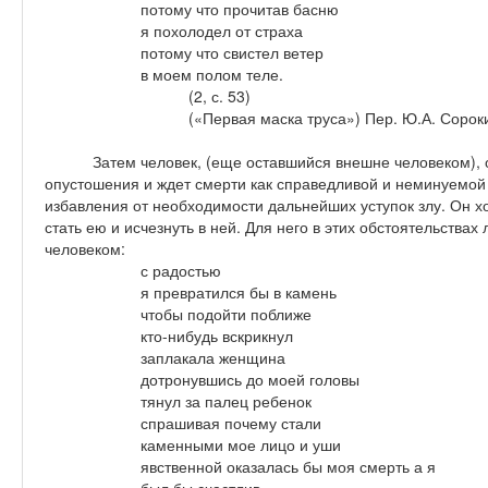
потому что прочитав басню
я похолодел от страха
потому что свистел ветер
в моем полом теле.
(2, с. 53)
(«Первая маска труса») Пер. Ю.А. Сорок
Затем человек, (еще оставшийся внешне человеком), 
опустошения и ждет смерти как справедливой и неминуемой 
избавления от необходимости дальнейших уступок злу. Он хо
стать ею и исчезнуть в ней. Для него в этих обстоятельствах
человеком:
с радостью
я превратился бы в камень
чтобы подойти поближе
кто-нибудь вскрикнул
заплакала женщина
дотронувшись до моей головы
тянул за палец ребенок
спрашивая почему стали
каменными мое лицо и уши
явственной оказалась бы моя смерть а я