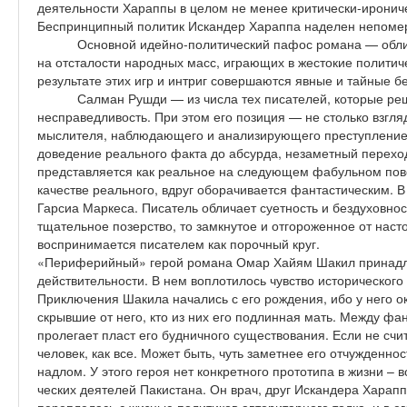
деятельности Хараппы в целом не менее критически-ирониче
Беспринципный политик Искандер Хараппа наделен непоме
Основной идейно-политический пафос романа — обли
на отсталости народных масс, играющих в жестокие политиче
результате этих игр и интриг совершаются явные и тайные б
Салман Рушди — из числа тех писателей, которые р
несправедливость. При этом его позиция — не столько взгля
мыслителя, наблюдающего и анализирующего преступление.
доведение реального факта до абсурда, незаметный переход
представляется как реальное на следующем фабульном повор
качестве реального, вдруг оборачивается фантастическим. 
Гарсиа Маркеса. Писатель обличает суетность и бездуховнос
тщательное позерство, то замкнутое и отгороженное от наст
воспринимается писателем как порочный круг.
«Периферийный» герой романа Омар Хайям Шакил принадле
действительности. В нем воплотилось чувство историческог
Приключения Шакила начались с его рождения, ибо у него о
скрывшие от него, кто из них его подлинная мать. Между ф
пролегает пласт его будничного существования. Если не счи
человек, как все. Может быть, чуть заметнее его отчужденнос
надлом. У этого героя нет конкретного прототипа в жизни – 
ческих деятелей Пакистана. Он врач, друг Искандера Харапп