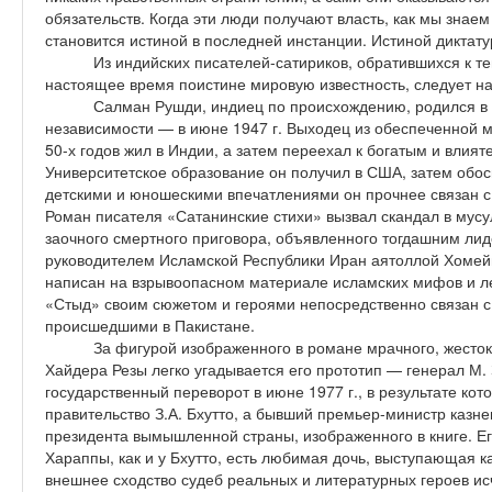
обязательств. Когда эти люди получают власть, как мы знаем
становится истиной в последней инстанции. Истиной диктату
Из индийских писателей-сатириков, обратившихся к т
настоящее время поистине мировую известность, следует н
Салман Рушди, индиец по происхождению, родился в
независимости — в июне 1947 г. Выходец из обеспеченной м
50-х годов жил в Индии, а затем переехал к богатым и влия
Университетское образование он получил в США, затем обос
детскими и юношескими впечатлениями он прочнее связан с
Роман писателя «Сатанинские стихи» вызвал скандал в мусу
заочного смертного приговора, объявленного тогдашним ли
руководителем Исламской Республики Иран аятоллой Хомей
написан на взрывоопасном материале исламских мифов и л
«Стыд» своим сюжетом и героями непосредственно связан 
происшедшими в Пакистане.
За фигурой изображенного в романе мрачного, жесток
Хайдера Резы легко угадывается его прототип — генерал М.
государственный переворот в июне 1977 г., в результате кот
правительство З.А. Бхутто, а бывший премьер-министр казне
президента вымышленной страны, изображенного в книге. Его
Хараппы, как и у Бхутто, есть любимая дочь, выступающая ка
внешнее сходство судеб реальных и литературных героев и