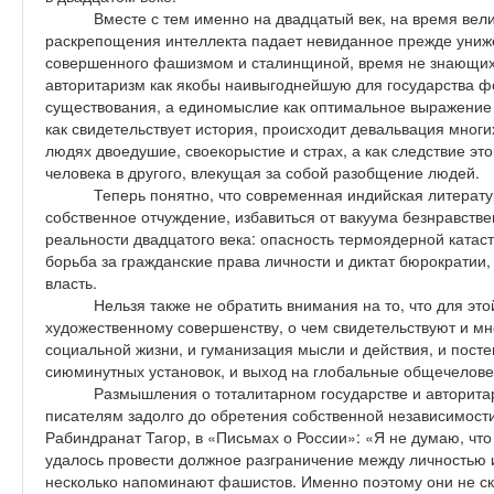
Вместе с тем именно на двадцатый век, на время ве
раскрепощения интеллекта падает невиданное прежде униже
совершенного фашизмом и сталинщиной, время не знающих
авторитаризм как якобы наивыгоднейшую для государства ф
существования, а единомыслие как оптимальное выражение 
как свидетельствует история, происходит девальвация многи
людях двоедушие, своекорыстие и страх, а как следствие эт
человека в другого, влекущая за собой разобщение людей.
Теперь понятно, что современная индийская литерату
собственное отчуждение, избавиться от вакуума безнравств
реальности двадцатого века: опасность термоядерной катас
борьба за гражданские права личности и диктат бюрократии,
власть.
Нельзя также не обратить внимания на то, что для эт
художественному совершенству, о чем свидетельствуют и мн
социальной жизни, и гуманизация мысли и действия, и пост
сиюминутных установок, и выход на глобальные общечелове
Размышления о тоталитарном государстве и авторита
писателям задолго до обретения собственной независимости,
Рабиндранат Тагор, в «Письмах о России»: «Я не думаю, что 
удалось провести должное разграничение между личностью 
несколько напоминают фашистов. Именно поэтому они не ск