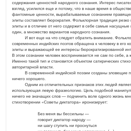
содержания ценностей народного сознания. Интерес писател
взгляд, усилился еще и потому, что в наше время в общес
фантомные ценности, вырабатываемые сознанием правящей э
элиты составляет бюрократия. Фольклорная традиция резко
элиты и в отличие от него содержит в себе самые насущные 
один, а множество вариантов народного сознания.
И вот еще на что следует обратить внимание. Фольк
современных индийских поэтов обращена к человеку в его к
элиты и выражающей ее интересы бюрократизированной инте
В этом сознании человек воспринимается не сам по себе, а 
Именно такой тип и становится объектом сатирических стих
авторитарной власти.
В современной индийской поэзии созданы зловещие п
ничего хорошего.
Одним из отличительных признаков этих людей являет
использующая левую фразеологию. Цель подобной манипул
ничего не значащих слов — подчинить воле одного жизнь мн
стихотворении «Советы диктатора» иронизирует:
Без меня вы бессильны —
говорит диктатор народу —
ни шагу ступить ни проснуться