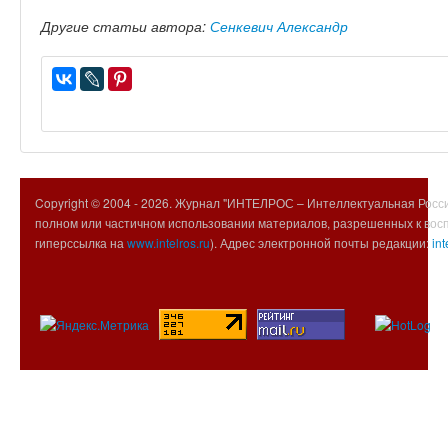
Другие статьи автора:
Сенкевич Александр
Copyright © 2004 -
2026. Журнал "ИНТЕЛРОС – Интеллектуальная Росси
полном или частичном использовании материалов, разрешенных к вос
гиперссылка на
www.intelros.ru
). Адрес электронной почты редакции:
int