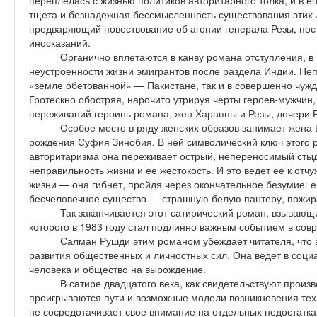
переплелась с жизнью поли­тиков авторитарного толка, и в 
тщета и безнадежная бессмысленность существования этих 
предваряющий повествование об агонии генерала Резы, пос
иносказаний.
Органично вплетаются в канву романа отступления, в 
неустроенности жизни эмигрантов после раздела Индии. Неп
«земле обетованной» — Пакистане, так и в совершенно чужд
Гротескно обостряя, нарочито утрируя черты героев-мужчин
переживаний героинь романа, жен Хараппы и Резы, дочери 
Особое место в ряду женских образов занимает жена 
рождения Суфия Зинобия. В ней символический ключ этого
авторитаризма она переживает острый, непереносимый стыд
неправильность жизни и ее жестокость. И это ведет ее к отч
жизни — она гибнет, пройдя через окончательное безумие: е
бесчеловечное существо — страшную белую пантеру, пожи
Так заканчивается этот сатирический роман, взывающи
которого в 1983 году стал подлинно важным событием в сов
Салман Рушди этим романом убеждает читателя, что 
развития общественных и личностных сил. Она ведет в соци
человека и общество на вырождение.
В сатире двадцатого века, как свидетельствуют произ
проигрываются пути и возможные модели возникновения тех
не сосредотачивает свое внимание на отдельных недостатка