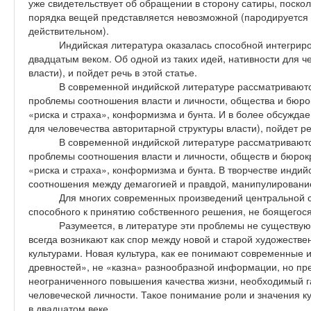
уже свидетельствует об обращении в сторону сатиры, поско
порядка вещей представляется невозможной (пародируется 
действительном).
Индийская литература оказалась способной интегрир
двадцатым веком. Об одной из таких идей, нативности для ч
власти), и пойдет речь в этой статье.
В современной индийской литературе рассматривают
проблемы соотношения власти и личности, общества и бюро
«риска и страха», конформизма и бунта. И в более обсужда
для человечества авторитарной структуры власти), пойдет реч
В современной индийской литературе рассматривают
проблемы соотношения власти и личности, обществ и бюрок
«риска и страха», конформизма и бунта. В творчестве индий
соотношения между демагогией и правдой, манипулирован
Для многих современных произведений центральной с
способного к принятию собственного решения, не боящегося
Разумеется, в литературе эти проблемы не существуют
всегда возникают как спор между новой и старой художестве
культурами. Новая культура, как ее понимают современные 
древностей», не «казна» разнообразной информации, но пр
неограниченного повышения качества жизни, необходимый г
человеческой личности. Такое понимание роли и значения к
в двадцатом веке.