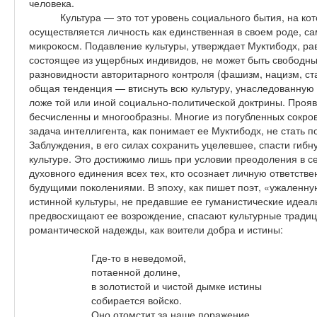
человека.
Культура — это тот уровень социального бытия, на к
осуществляется личность как единственная в своем роде, с
микрокосм. Подавление культуры, утверждает Муктибодх, р
состоящее из ущербных индивидов, не может быть свободны
разновидности авторитарного контроля (фашизм, нацизм, ст
общая тенденция — втиснуть всю культуру, унаследованную 
ложе той или иной социально-политической доктрины. Проя
бесчисленны и многообразны. Многие из погубленных сокро
задача интеллигента, как понимает ее Муктибодх, не стать 
Заблуждения, в его силах сохранить уцелевшее, спасти гибн
культуре. Это достижимо лишь при условии преодоления в с
духовного единения всех тех, кто осознает личную ответств
будущими поколениями. В эпоху, как пишет поэт, «ужаленн
истинной культуры, не предавшие ее гуманистические идеал
предвосхищают ее возрождение, спасают культурные традиц
романтической надежды, как воители добра и истины:
Где-то в неведомой,
потаенной долине,
в золотистой и чистой дымке истины
собирается войско.
Оно отомстит за наше поражение…