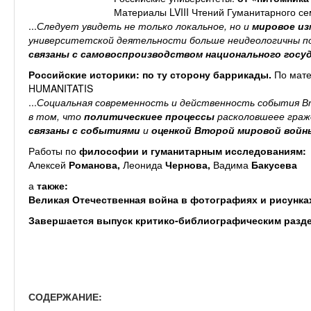
Материалы
LVIII Чтений Гуманитарного с
...
Следует увидеть не только локальное, но и
мировое из
университетской деятельности больше неидеологичны по
связаны с самовоспроизводством национального госу
Российские историки: по ту сторону баррикады.
По мат
HUMANITATIS
...
Социальная современность и действенность события В
в том, что
политическиее процессы
расколовшеее граж
связаны с событиями
и
оценкой
Второй мировой войн
Работы по
философии и гуманитарным исследованиям:
Алексей
Романова,
Леонида
Чернова,
Вадима
Бакусева
а
также:
Великая Отечественная война
в фотографиях и рисунка
Завершается выпуск критико-библиографическим разд
СОДЕРЖАНИЕ: