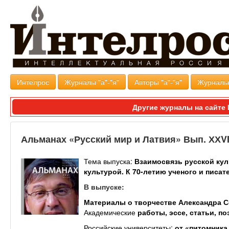
Интелрос
Журналы "а"-"я"
Авторы "а"-"я"
Журналь
Другие журналы на сайт
Альманах «Русский мир и Латвия» Вып. ХХV
Тема выпуска:
Взаимосвязь русской кул
культурой. К 70-летию ученого и писа
В выпуске:
Материалы о творчестве
Александра С
Академические
работы, эссе, статьи, по
Российские университеты:
от
«
питомника