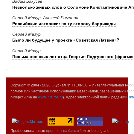
Вадим Бакусев
Несколько живых слов о Соломоне Константиновиче Ап
Сергей Мазур, Алексей Романов
Российские историки: по ту сторону баррикады
Сергей Мазур
Было ли будущее у проекта «Советская Латвия»?
Сергей Мазур
Письма военных лет отца Георгия Подгурского (фрагме
Copyright © 2004 -
2026. Журнал "ИНТЕЛРОС – Интеллектуальная Росси
полном или частичном использовании материалов, разрешенных к вос
гиперссылка на
www.intelros.ru
). Адрес электронной почты редакции:
int
Профессиональные
прогнозы на баскетбол
от bettingcafe