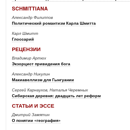
SCHMITTIANA
Александр Филиппов
Политический романтизм Карла Шмитта
Карл Шмитт
Глоссарий
РЕЦЕНЗИИ
Владимир Артюх
Экзорцист привидения бога
Александр Никулин
Макиавеллизм для Гынгуании
Сергей Карнаухов, Наталья Черемных
Сибирская деревня: двадцать лет реформ
СТАТЬИ И ЭССЕ
Дмитрий Замятин
О понятии «география»