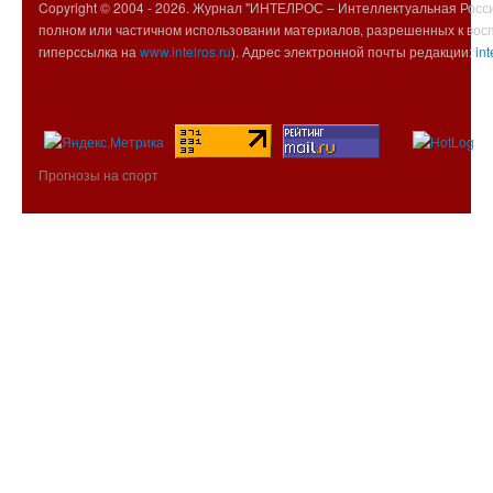
Copyright © 2004 -
2026. Журнал "ИНТЕЛРОС – Интеллектуальная Росси
полном или частичном использовании материалов, разрешенных к вос
гиперссылка на
www.intelros.ru
). Адрес электронной почты редакции:
int
Прогнозы на спорт