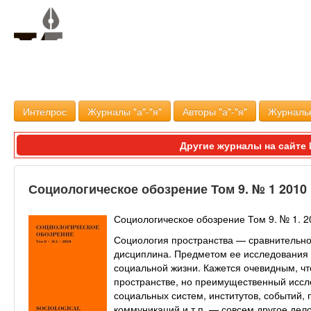
Интелрос
Журналы "а"-"я"
Авторы "а"-"я"
Журналь
Другие журналы на сайт
Социологическое обозрение Том 9. № 1 2010
Социологическое обозрение Том 9. № 1. 2
Социология пространства — сравнительно
дисциплина. Предметом ее исследования 
социальной жизни. Кажется очевидным, чт
пространстве, но преимущественный иссле
социальных систем, институтов, событий, 
коммуникаций и т.п. — совсем другое дел