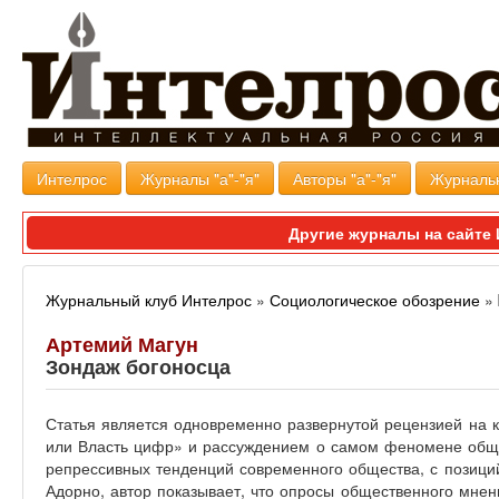
Интелрос
Журналы "а"-"я"
Авторы "а"-"я"
Журналь
Другие журналы на сайт
Журнальный клуб Интелрос
»
Социологическое обозрение
»
Артемий Магун
Зондаж богоносца
Статья является одновременно развернутой рецензией на 
или Власть цифр» и рассуждением о самом феномене обще
репрессивных тенденций современного общества, с позиций
Адорно, автор показывает, что опросы общественного мнен