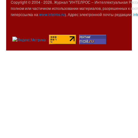
Copyright © 2004 -
2026. Журнал "ИНТЕЛРОС – Интеллектуальная Росси
полном или частичном использовании материалов, разрешенных к вос
гиперссылка на
www.intelros.ru
). Адрес электронной почты редакции:
int