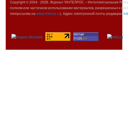
Copyright © 2004 -
2026. Журнал "ИНТЕЛРОС – Интеллектуальная Росси
полном или частичном использовании материалов, разрешенных к вос
гиперссылка на
www.intelros.ru
). Адрес электронной почты редакции:
int