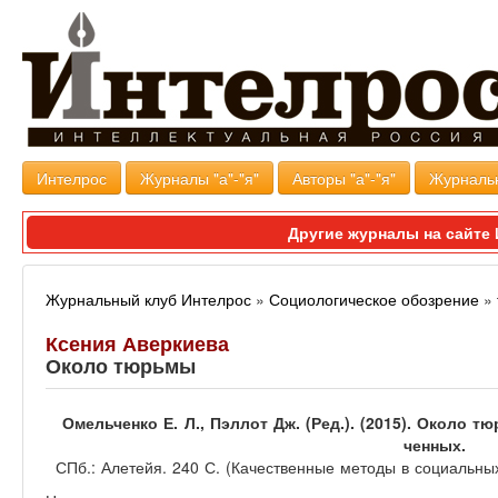
Интелрос
Журналы "а"-"я"
Авторы "а"-"я"
Журналь
Другие журналы на сайт
Журнальный клуб Интелрос
»
Социологическое обозрение
»
Ксения Аверкиева
Около тюрьмы
Омельченко Е. Л., Пэллот Дж. (Ред.). (2015). Около 
ченных.
СПб.: Алетейя. 240 С. (Качественные методы в социальны