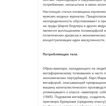
потреблению, ненасытное в своих аппет
Настоящая статья посвящена изучению 
мужских модных журналах. Предполагае
неопределенность обусловливают и при
на труды Шарля Бодлера и других ведущ
является воплощением полиморфной и
политических кризисов и экономических
концеп­туализации идеи маскулинности.
Потребляющие тела
Образ вампира, нападающего на людей
метафорическому толкованию и ча­сто 
экономических пертурбаций. Карл Маркс
метафорой, описывающей превращение 
маши­ну капиталистического производст
упомянувшего о классе «вампиров- соб
(1845). Подхватив метафору, создател
приговора буржуазии (среднему классу