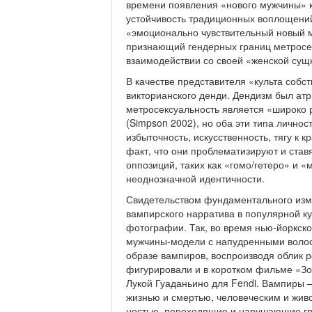
времени появления «нового мужчины» к
устойчи­вость традиционных воплощений
«эмоционально чувствительный новый 
признающий гендерных границ метросе
взаимодействии со своей «женской сущ
В качестве представителя «культа собс
викторианского денди. Дендизм был атр
метросексуальность является «широко
(Simpson 2002), но оба эти типа личнос
избыточность, искусственность, тягу к 
факт, что они проблематизируют и став
оппозиций, таких как «гомо/гетеро» и
неодно­значной идентичности.
Свидетельством фундаментального изме
вампирского нарратива в по­пулярной к
фотографии. Так, во время нью-йоркско
мужчины-модели с напудренными волос
образе вампиров, воспроизводя облик р
фигурировали и в коротком фильме «Зол
Лу­кой Гуаданьино для Fendi. Вампиры
жизнью и смертью, человеческим и жив
ностью, переходящие и нарушающие гра