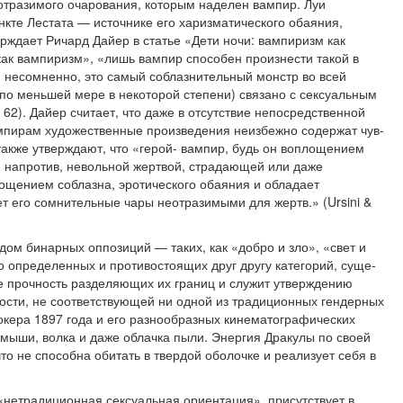
отразимого очарования, которым наделен вампир. Луи
кте Лестата — источнике его харизматиче­ского обаяния,
ерждает Ричард Дайер в статье «Дети ночи: вампиризм как
 как вампиризм», «лишь вампир способен произнести такой в
 несомненно, это са­мый соблазнительный монстр во всей
 (по меньшей мере в некоторой степени) связано с сексуальным
 62). Дайер считает, что даже в отсутствие непосредственной
мпирам художественные произведения неизбежно содержат чув­
также утверждают, что «герой- вампир, будь он воплощением
, напротив, невольной жертвой, страдающей или даже
площением соблазна, эротического обаяния и обладает
т его сомнительные чары неотразимыми для жертв.» (Ursini &
ом бинарных оппозиций — таких, как «добро и зло», «свет и
ко определенных и противостоящих друг другу категорий, суще­
е прочность разделяющих их границ и служит утверждению
ости, не соответствующей ни одной из традиционных гендерных
окера 1897 года и его разно­образных кинематографических
 мыши, волка и даже облачка пыли. Энергия Дракулы по своей
что не способна обитать в твер­дой оболочке и реализует себя в
«нетрадиционная сексуальная ориентация», присутствует в