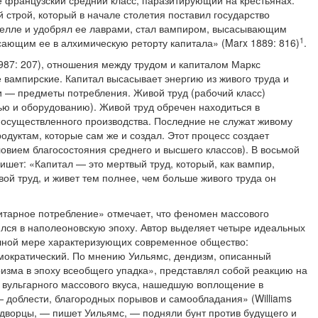
е французский средний класс, паразитирую­щий на крестьянах.
 строй, который в начале столетия поставил государство
целле и удобрял ее лаврами, стал вампиром, выса­сывающим
1
осающим ее в алхи­мическую реторту капитала» (Marx 1889: 816)
.
987: 207), отношения между трудом и капиталом Маркс
 вампирские. Капитал высасывает энергию из живого труда и
 — предметы потребления. Живой труд (рабочий класс)
ю и обо­рудованию). Живой труд обречен находиться в
е осуществленного производства. Последние не служат живому
одуктам, которые сам же и создал. Этот процесс создает
ловием благосостояния среднего и высшего классов). В восьмой
ишет: «Капитал — это мертвый труд, который, как вампир,
вой труд, и живет тем полнее, чем больше живого труда он
итарное потребление» от­мечает, что феномен массового
ился в наполеоновскую эпоху. Автор выделяет четыре идеальных
олной мере характеризующих современное общество:
мо­кратический. По мнению Уильямс, дендизм, описанный
изма в эпоху всеобщего упадка», пред­ставлял собой реакцию на
и вульгарного массового вкуса, нашедшую воплощение в
доблести, благородных порывов и само­обладания» (Williams
едворцы, — пишет Уильямс, — подняли бунт против будущего и