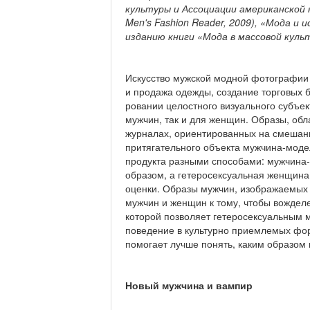
культуры и Ассоциации американской
Men
'
s
Fashion
Reader
,
2009), «Мода и 
изданию книги «Мода в массовой кул
Искусство мужской модной фотографии и
и продажа одежды, создание торго­вых б
ровании целостного визуального субъе
мужчин, так и для женщин. Образы, обл
журналах, ориен­тированных на смешан
притягательного объекта мужчина-моде
продукта разными способами: мужчина-
образом, а гетеросексуальная женщина
оценки. Образы мужчин, изображаемых з
мужчин и женщин к тому, что­бы вождел
которой позволяет гетеросексуальным 
поведение в культурно приемлемых фо
помогает лучше понять, каким образом
Новый мужчина и вампир