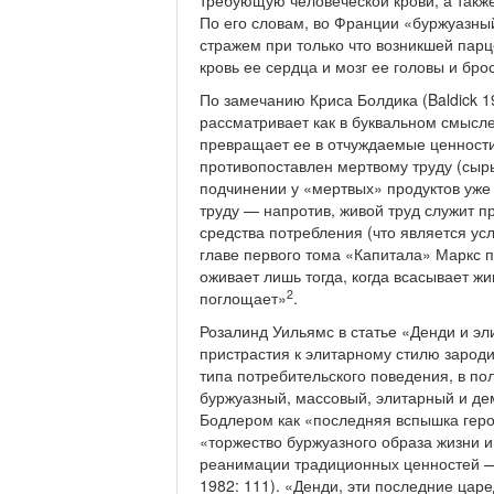
требующую чело­веческой крови, а такж
По его словам, во Франции «буржуазный
стражем при только что возникшей пар
кровь ее сердца и мозг ее головы и бр
По замечанию Криса Болдика (Baldick 1
рассматривает как в буквальном смысле
превращает ее в отчуждаемые ценности
противопоставлен мертвому труду (сырь
подчинении у «мерт­вых» продуктов уж
труду — напротив, живой труд служит пр
средства потребления (что является ус
главе первого тома «Капитала» Маркс п
оживает лишь тогда, когда всасывает жи
2
поглощает»
.
Розалинд Уильямс в статье «Денди и эл
пристрастия к элитарному стилю за­род
типа потребительского поведения, в п
буржуазный, массовый, элитарный и де
Бодлером как «последняя вспышка геро
«торжество буржуазного образа жизни 
реанимации традиционных ценностей — 
1982: 111). «Денди, эти последние цар