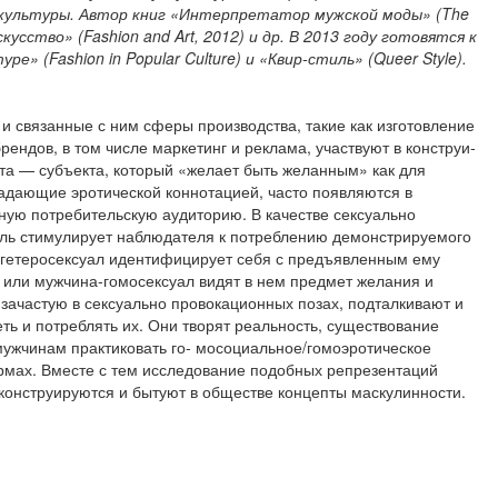
 культуры. Автор книг «Интерпретатор мужской моды»
(
The
искусство»
(
Fashion
and
Art
,
2012) и др. В 2013 году готовятся к
ьтуре»
(
Fashion
in
Popular
Culture
)
и «Квир-стиль»
(
Queer
Style
).
 связанные с ним сферы про­изводства, такие как изготовление
рендов, в том числе маркетинг и реклама, участвуют в конструи­
кта — субъекта, который «желает быть желанным» как для
адаю­щие эротической коннотацией, часто появляются в
ную потребительскую аудиторию. В качестве сексуально
ль стимулирует наблюдателя к потреблению демонстри­руемого
гетеросексуал иден­тифицирует себя с предъявленным ему
 или мужчина-гомосексуал видят в нем предмет желания и
ачастую в сексуально про­вокационных позах, подталкивают и
еть и потреблять их. Они творят реальность, существование
мужчинам практиковать го- мосоциальное/гомоэротическое
рмах. Вместе с тем исследование подобных репрезентаций
 конструируются и бытуют в обществе концепты маскулинности.