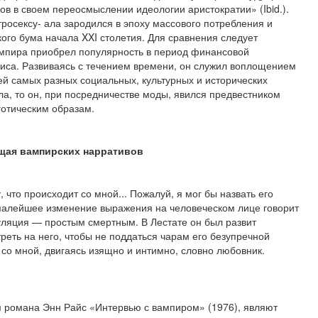
в в своем переосмыслении идеологии ари­стократии» (Ibid.).
росексу- ала зародился в эпоху массового потребления и
кого бума начала XXI столетия. Для сравнения следует
ампира приобрел по­пулярность в период финансовой
зиса. Развиваясь с течением времени, он служил воплощением
й самых разных социальных, культурных и исторических
ла, то он, при посредничестве моды, явился предвестником
готическим образам.
щая вампирских нарративов
 что происходит со мной... Пожалуй, я мог бы назвать его
малейшее изменение выражения на человеческом лице говорит
куляция — простым смертным. В Лестате он был развит
реть на него, чтобы не поддаться чарам его безупречной
м со мной, двигаясь изящно и интимно, словно любовник.
ем романа Энн Райс «Интервью с вампиром» (1976), являют