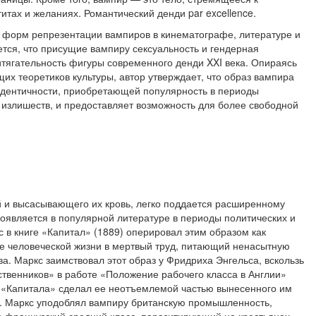
итах и желаниях. Романтический денди par excellence.
форм репрезентации вам­пиров в кинематографе, литературе и
тся, что присущие вампиру сексуальность и гендерная
тягательность фигуры совре­менного денди XXI века. Опираясь
их теоретиков культуры, автор утверждает, что образ вампира
дентичности, приобретающей популярность в периоды
 из­лишеств, и предоставляет возможность для более свободной
 и высасывающего их кровь, легко поддается расширенному
появляется в популярной литературе в периоды политических и
 в книге «Капитал» (1889) опе­рировал этим образом как
человеческой жизни в мертвый труд, питающий ненасытную
ва. Маркс заимствовал этот образ у Фридриха Энгельса, вскользь
ственников» в работе «Положение рабочего класса в Англии»
ь «Капитала» сделал ее неотъемлемой частью вынесенного им
). Маркс уподоблял вампиру британскую промышленность,