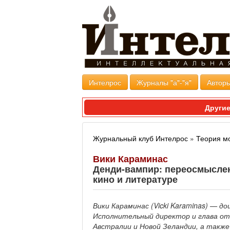
Интелрос
Журналы "а"-"я"
Авторы
Другие
Журнальный клуб Интелрос
»
Теория м
Вики Караминас
Денди-вампир: переосмыслен
кино и литературе
Вики Караминас
(
Vicki
Karaminas
)
— доц
Исполнительный директор и глава от
Австралии и Новой Зеландии, а также