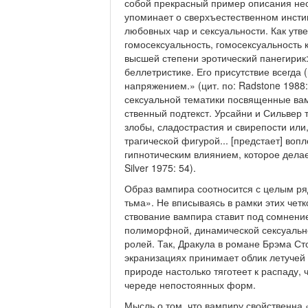
собой прекрасный пример описания не­
упоминает о сверхъестественном инстин
любовных чар и сексуальности. Как утв
гомосексуальность, гомо­сексуальность
высшей степени эротический панегирик:
беллетристике. Его присутствие всегда
напряжением.» (цит. по: Radstone 1988:
сексуальной тематики посвященные ва
ственный подтекст. Урсайни и Сильвер 
злобы, сладострастия и свирепости или
трагической фи­гурой... [предстает] во
гипнотическим влиянием, которое делае
Silver 1975: 54).
Образ вампира соотносится с целым ряд
тьма». Не вписываясь в рамки этих чет
ствование вампира ставит под сомнени
полиморфной, динамической сексу­альн
ролей. Так, Дракула в романе Брэма Ст
экранизациях принимает облик ле­тучей
природе настолько тяготеет к распаду, 
череде непостоянных форм.
Мысль о том, что вампиру свойственна 