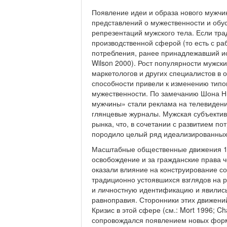
Появление идеи и образа нового мужчин
представлений о мужественности и обу
репрезентаций мужского тела. Если тра
производственной сферой (то есть с ра
потребления, ранее принадлежав­ший ис
Wilson 2000). Рост популярности мужск
маркетологов и других специали­стов в 
способности привели к изменению типо
мужественности. По замечанию Шона Ни
мужчины» стали реклама на телевидении
глянцевые журналы. Мужская субъектив
рынка, что, в сочетании с развитием по
породило целый ряд идеализированных 
Масштабные общественные движения 197
освобождение и за гражданские права 
оказа­ли влияние на конструирование 
традиционно устоявшихся взглядов на р
и личностную идентификацию и явились
равноправия. Сторонники этих движен
Кризис в этой сфере (см.: Mort 1996; C
сопровождался появлением новых форм 