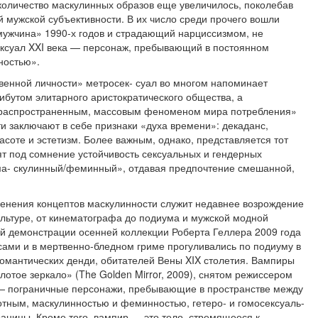
оличество маскулинных образов еще увеличилось, поколебав
 мужской субъективности. В их число среди прочего вошли
мужчина» 1990-х годов и страдающий нарциссизмом, не
ксуал XXI века — персонаж, пребывающий в постоян­ном
ностью».
твенной личности» метросек- суал во многом напоминает
и­бутом элитарного аристократического общества, а
 распространенным, массовым феноменом мира по­требления»
ти заключают в себе признаки «духа времени»: декаданс,
красоте и эстетизм. Более важным, однако, представляется тот
ят под сомнение устойчивость сексуальных и гендерных
 «ма- скулинный/феминный», отдавая предпочтение смешанной,
нения концептов маску­линности служит недавнее возрождение
ультуре, от кинематографа до подиума и мужской модной
й демонстрации осенней кол­лекции Роберта Геллера 2009 года
ами и в мертвенно-бледном гриме прогуливались по подиуму в
омантических денди, обитате­лей Вены XIX столетия. Вампиры
отое зеркало» (The Golden Mirror, 2009), снятом режиссером
 — пограничные персонажи, пре­бывающие в пространстве между
отным, маскулинностью и феминностью, гетеро- и гомосексуаль­
ницы. Кроме того, вампир — это тело, стремящееся к