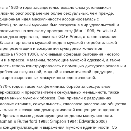
ы в 1980-е годы засвидетель­ствовало слом устоявшихся
сло­вило распространение более сексуальных, чем прежде,
диционная идея маскулинности ассоциирова­лась с
ботой), то новый мужчина был погружен в мир удовольствий и
ключительно женскому пространству (Mort 1996; Entwistle &
их модных журналов, таких как GQ и Arena, а также внимание
области торговли к мужской моде и мужской потребительской
в репрезентации и восприятия культурных концептов
ксо­на (Nixon 1996), ключевыми сферами бытования «нового
 и в прессе, магазины, торгующие муж­ской одеждой, а также
ность теперь конструировалась с помощью дискурсов рекламы и
требления визуальной, модной и космети­ческой продукции,
и эроти­зированных маскулинных идентичностей.
0-х годов, такие как фе­минизм, борьба за сексуальное
чернокожих и представителей сексуальных меньшинств, также
современных мужских образов. Они привели к разрушению
асовые отличия, сексуальность, классовое расслоение общества
 толчком к созданию демократической кон­цепции гендерного
ий бросали вызов доминирующим моделям маскулинности.
hapman & Rutherford 1988; Simpson 1994; Edwards 2006)
концептуализации и выраже­ния мужской идентичности. Со