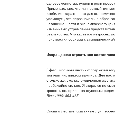
одновременно выступили в роли пророко
Примечательно, что личностный тип мет
изобилия, характер­ных для экономичес
упомянуть, что первоначально образ в
незащищенности и экономическо­го кри
изменчивых устремлений представителе
реальностей. Что касается метросексуа
пристрастия социума к вампирическим/
Извращенная страсть как составляю
[Б]езошибочный инстинкт подсказал ему,
могучим инстинктом вампира. Для нас 
столько же, сколько оживленная жести
необычайно сильно. Я старался не смот
красоты. он. прилег на ступеньки рядо
Rice 1996: 463-465
Слова о Лестате, сказанные Луи, геро