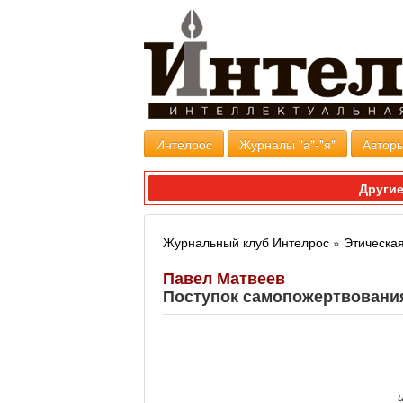
Интелрос
Журналы "а"-"я"
Авторы
Другие
Журнальный клуб Интелрос
»
Этическа
Павел Матвеев
Поступок самопожертвования