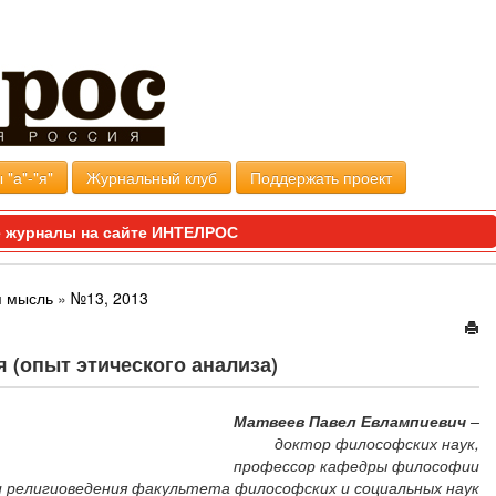
 "а"-"я"
Журнальный клуб
Поддержать проект
 журналы на сайте ИНТЕЛРОС
я мысль
»
№13, 2013
 (опыт этического анализа)
Матвеев Павел Евлампиевич
–
доктор философских наук,
профессор кафедры философии
и религиоведения факультета философских и социальных наук