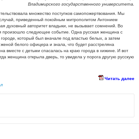
Владимирского государственного университета.
етельствовала множество поступков самопожертвования. Мы
а случай, приведенный покойным митрополитом Антонием
вая духовный авторитет владыки, не вызывает сомнений. Во
ии произошло следующее событие. Одна русская женщина с
городе, который был вначале под властью белых, а затем
женой белого офицера и знала, что будет расстреляна
а вместе с детьми спасалась на краю города в хижине. И вот
гда женщина открыла дверь, то увидела у порога другую русскую
Читать далее
ел