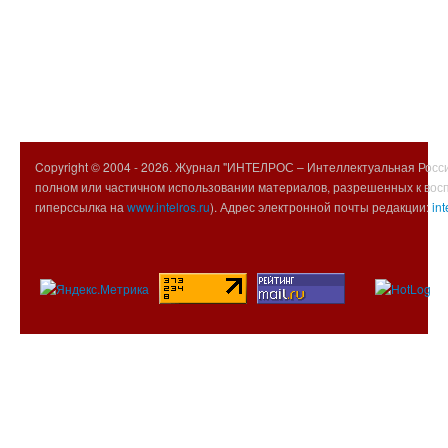
Copyright © 2004 -
2026. Журнал "ИНТЕЛРОС – Интеллектуальная Росси
полном или частичном использовании материалов, разрешенных к вос
гиперссылка на
www.intelros.ru
). Адрес электронной почты редакции:
int