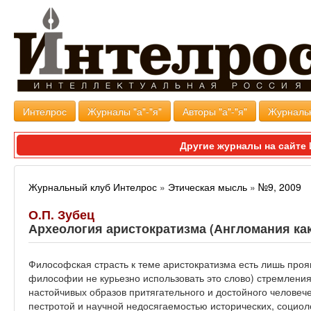
Интелрос
Журналы "а"-"я"
Авторы "а"-"я"
Журналь
Другие журналы на сайт
Журнальный клуб Интелрос
»
Этическая мысль
»
№9, 2009
О.П. Зубец
Археология аристократизма (Англомания ка
Философская страсть к теме аристократизма есть лишь проя
философии не курьезно использовать это слово) стремления
настойчивых образов притягательного и достойного человече
пестротой и научной недосягаемостью исторических, социол