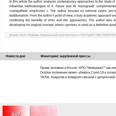
In this article the author analyzes contemporary approaches to the study of 
influential methodologies of A. Faivre and W. Hanegraaff, complemented
«sympathetic empiricism ». The author focuses on extreme cases: pro-es
traditionalism. From the author’s point of view, a truly academic approach 
combining the benefits of emic and etic approaches. The author also dea
developing his original concept, where «gnosis» is used as a definitive quali
20 мая 2014 |
Рубрика:
Журнальный клуб Интелрос
»
ГОСУДАРСТВО РЕЛИГИЯ
Новости дня
Мониторинг зарубежной прессы
Права человека в России: НПО "Мемориал"* как ни
Особое излучение может убивать Covid-19 и поли
TikTok, Snapchat и Instagram связали с депрессией