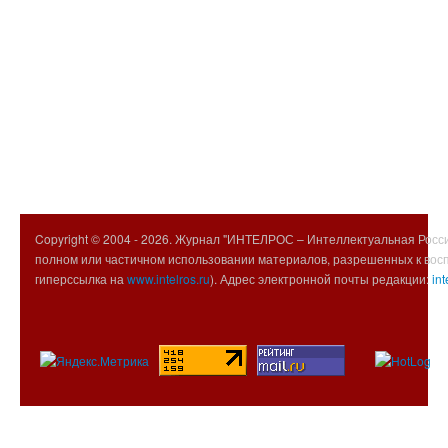
Copyright © 2004 -
2026. Журнал "ИНТЕЛРОС – Интеллектуальная Росси
полном или частичном использовании материалов, разрешенных к вос
гиперссылка на
www.intelros.ru
). Адрес электронной почты редакции:
int