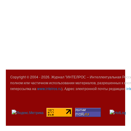
Copyright © 2004 -
2026. Журнал "ИНТЕЛРОС – Интеллектуальная Росси
полном или частичном использовании материалов, разрешенных к вос
гиперссылка на
www.intelros.ru
). Адрес электронной почты редакции:
int