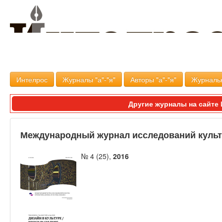
Интелрос
Журналы "а"-"я"
Авторы "а"-"я"
Журналь
Другие журналы на сайт
Международный журнал исследований куль
№ 4 (25),
2016