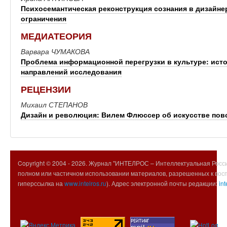
Психосемантическая реконструкция сознания в дизайне
ограничения
МЕДИАТЕОРИЯ
Варвара ЧУМАКОВА
Проблема информационной перегрузки в культуре: ист
направлений исследования
РЕЦЕНЗИИ
Михаил СТЕПАНОВ
Дизайн и революция: Вилем Флюссер об искусстве пов
Copyright © 2004 -
2026. Журнал "ИНТЕЛРОС – Интеллектуальная Росси
полном или частичном использовании материалов, разрешенных к вос
гиперссылка на
www.intelros.ru
). Адрес электронной почты редакции:
int