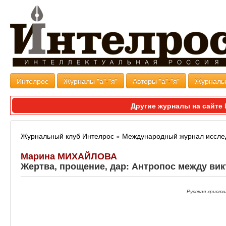
Интелрос
Журналы "а"-"я"
Авторы "а"-"я"
Журналь
Другие журналы на сайт
Журнальный клуб Интелрос
»
Международный журнал иссле
Марина МИХАЙЛОВА
Жертва, прощение, дар: Антропос между ви
Русская христи