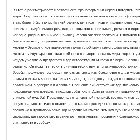
В статье рассматривается возможность трансформации жертвы-потерпевшего 
мира. В картине мира, творимой русским языком, жертва – это и пища (пожир
в дар богам. Жертва-nutrition нейтральна: речь идет лишь о пищевых цепочках.
принимает вид безликого рока или воплощается в насильнике, рождает в жерт
как рана, разрыв ткани мира. Наконец, жертва-sacrifice позитивна. В политеи
блага, и поэтому сопряженное с ней страдание становится источником катарс
жертва – бескорыстное принесение самому любимому самого дорогого, откр
жертва – Иисус Христос, отдающий Себя на смерть за жизнь мира. Через эту 
каждому человеку предлагается дар освобождения от греха и смерти. Человек,
различно. Он может вытеснять случившееся с ним, и тогда непроработанная т
борьбы и возмездия, запуская тем самым механизм бесконечного зла и укрепл
самым положить «новое начало» (Х. Арендт), свободно учреждая отношения,
злодеянием, а доверием и любовью. Прощение существует как дар, поскольку
предопределено предшествующими событиями. Одно из условий прощения – пр
уникальной судьбы). Прощение является сильной позицией, поскольку жертв
новую реальность. Важно отметить, что такой переход из состояния жертвы-vic
поскольку антропологические корни прощения глубже, чем культурные и религ
Бродского, где важное место занимают темы жертвы, прощения и благодарнос
виктимности в свободу.