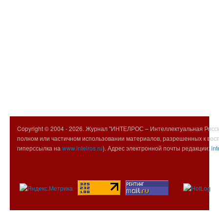
Copyright © 2004 -
2026. Журнал "ИНТЕЛРОС – Интеллектуальная Росси
полном или частичном использовании материалов, разрешенных к вос
гиперссылка на
www.intelros.ru
). Адрес электронной почты редакции:
int