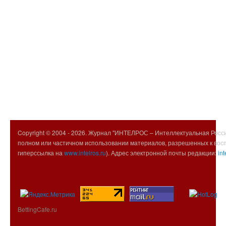
Copyright © 2004 -
2026. Журнал "ИНТЕЛРОС – Интеллектуальная Росси
полном или частичном использовании материалов, разрешенных к вос
гиперссылка на
www.intelros.ru
). Адрес электронной почты редакции:
int
BettingCafe.ru