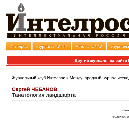
Интелрос
Журналы "а"-"я"
Авторы "а"-"я"
Журналь
Другие журналы на сайт
Журнальный клуб Интелрос
»
Международный журнал иссле
Сергей ЧЕБАНОВ
Танатология ландшафта
Санк
Филологич