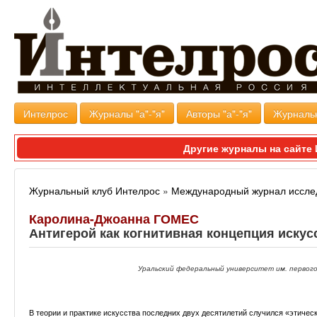
Интелрос
Журналы "а"-"я"
Авторы "а"-"я"
Журналь
Другие журналы на сайт
Журнальный клуб Интелрос
»
Международный журнал иссле
Каролина-Джоанна ГОМЕС
Антигерой как когнитивная концепция искус
Уральский федеральный университет им. первого
В теории и практике искусства последних двух десятилетий случился «этичес