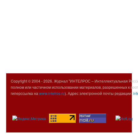
Copyright © 2004 -
2026. Журнал "ИНТЕЛРОС – Интеллектуальная Росси
полном или частичном использовании материалов, разрешенных к вос
гиперссылка на
www.intelros.ru
). Адрес электронной почты редакции:
int