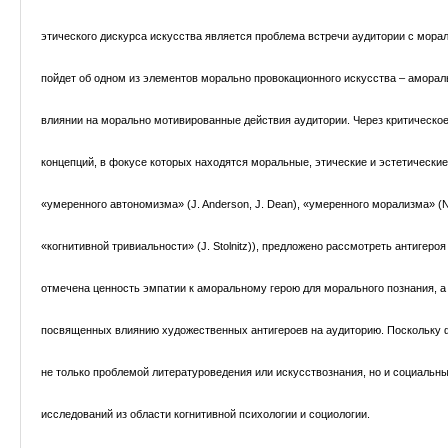
этического дискурса искусства является проблема встречи аудитории с мора
пойдет об одном из элементов морально провокационного искусства – амораль
влиянии на морально мотивированные действия аудитории. Через критическ
концепций, в фокусе которых находятся моральные, этические и эстетические 
«умеренного автономизма» (J. Anderson, J. Dean), «умеренного морализма» (N.
«когнитивной тривиальности» (J. Stolnitz)), предложено рассмотреть антигеро
отмечена ценность эмпатии к аморальному герою для морального познания, 
посвященных влиянию художественных антигероев на аудиторию. Поскольку
не только проблемой литературоведения или искусствознания, но и социальны
исследований из области когнитивной психологии и социологии.