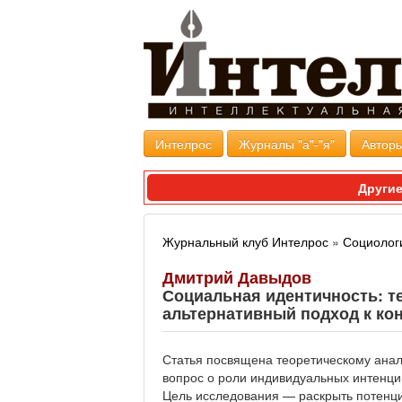
Интелрос
Журналы "а"-"я"
Авторы
Другие
Журнальный клуб Интелрос
»
Социолог
Дмитрий Давыдов
Социальная идентичность: т
альтернативный подход к ко
Статья посвящена теоретическому ана
вопрос о роли индивидуальных интенци
Цель исследования — раскрыть потенци