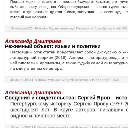
Призрак ходит по планете — призрак будущего. Кажется, его чугун
выбивает почву из-под ног. Общее ощущение — словно турист выш
пляже, а тут накатило цунами. Сбило, закрутило — и несет куда- т
который уже не узнать.
19 ноября 2021 |
Рубрика:
Журнальный клуб Интелрос
»
СоциоДиггер
»
№9, 202
Александр Дмитриев
Режимный объект: языки и политики
Настоящий блок статей представляет собой дискуссию о кн
литературной теории» (2019). Авторы — литературоведы и 
ней гипотезы и аргументы, а также судьбу самой литературн
на книгу ответом ее автора.
30 марта 2021 |
Рубрика:
Журнальный клуб Интелрос
»
НЛО
»
№167, 2021
Александр Дмитриев
Сведения и свидетельства: Сергей Яров – ист
Петербургскому историку Сергею Ярову (1959–2
шестьдесят лет. В круге авторов, писавших 
видное и почетное место.
18 марта 2020 |
Рубрика:
Журнальный клуб Интелрос
»
Неприкосновенный запа