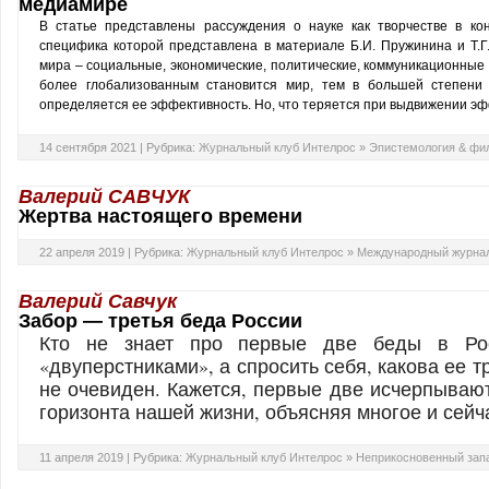
медиамире
В статье представлены рассуждения о науке как творчестве в конт
специфика которой представлена в материале Б.И. Пружинина и Т.Г
мира – социальные, экономические, политические, коммуникационные 
более глобализованным становится мир, тем в большей степени 
определяется ее эффективность. Но, что теряется при выдвижении э
14 сентября 2021 |
Рубрика:
Журнальный клуб Интелрос
»
Эпистемология & фи
Валерий САВЧУК
Жертва настоящего времени
22 апреля 2019 |
Рубрика:
Журнальный клуб Интелрос
»
Международный журнал
Валерий Савчук
Забор — третья беда России
Кто не знает про первые две беды в Рос
«двуперстниками», а спросить себя, какова ее тр
не очевиден. Кажется, первые две исчерпывают
горизонта нашей жизни, объясняя многое и сейч
11 апреля 2019 |
Рубрика:
Журнальный клуб Интелрос
»
Неприкосновенный зап