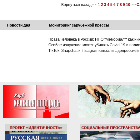
Вернуться назад
<<
1
2
3
4
5
6
7
8
9
10
>>
С
Новости дня
Мониторинг зарубежной прессы
Права человека в России: НПО "Мемориал"* как ни
Особое излучение может убивать Covid-19 и поли
TikTok, Snapchat и Instagram связали с депрессией